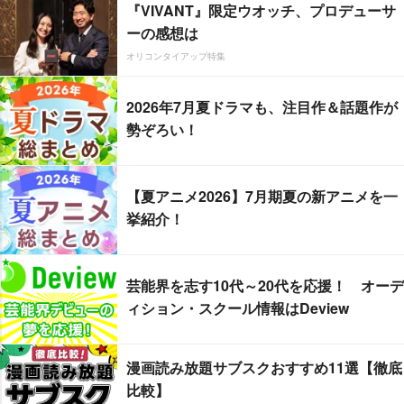
『VIVANT』限定ウオッチ、プロデューサ
ーの感想は
オリコンタイアップ特集
2026年7月夏ドラマも、注目作＆話題作が
勢ぞろい！
【夏アニメ2026】7月期夏の新アニメを一
挙紹介！
芸能界を志す10代～20代を応援！ オーデ
ィション・スクール情報はDeview
漫画読み放題サブスクおすすめ11選【徹底
比較】