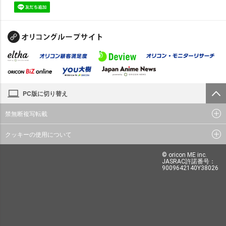
PC版に切り替え
禁無断複写転載
クッキーの使用について
© oricon ME inc.
JASRAC許諾番号：
9009642140Y38026