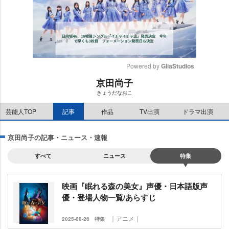
Powered by 
GliaStudios
京田尚子
M
きょうだなおこ
u
t
芸能人TOP
記事
作品
TV出演
ドラマ出演
e
京田尚子の記事・ニュース・速報
すべて
ニュース
特集
映画『眠れる森の美女』声優・日本語版声
優・登場人物一覧/あらすじ
｜アニメ｜
2025-08-26
特集