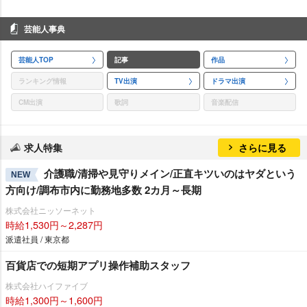
芸能人事典
芸能人TOP
記事
作品
ランキング情報
TV出演
ドラマ出演
CM出演
歌詞
音楽配信
求人特集
さらに見る
介護職/清掃や見守りメイン/正直キツいのはヤダという
NEW
方向け/調布市内に勤務地多数 2カ月～長期
株式会社ニッソーネット
時給1,530円～2,287円
派遣社員 / 東京都
百貨店での短期アプリ操作補助スタッフ
株式会社ハイファイブ
時給1,300円～1,600円