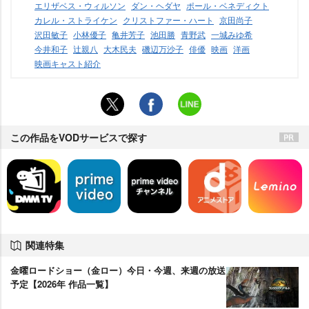
エリザベス・ウィルソン
ダン・ヘダヤ
ポール・ベネディクト
カレル・ストライケン
クリストファー・ハート
京田尚子
沢田敏子
小林優子
亀井芳子
池田勝
青野武
一城みゆ希
今井和子
辻親八
大木民夫
磯辺万沙子
俳優
映画
洋画
映画キャスト紹介
この作品をVODサービスで探す
関連特集
金曜ロードショー（金ロー）今日・今週、来週の放送
予定【2026年 作品一覧】