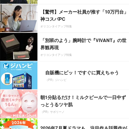
【驚愕】メーカー社員が推す「10万円台」
神コスパPC
オリコンタイアップ特集
「別班のよう」腕時計で『VIVANT』の世
界観再現
オリコンタイアップ特集
自販機にピッ！ですぐに買えちゃう
（PR）ジハンピ
朝1分貼るだけ！ミルクピールで一日中ず
っとうるツヤ肌
（PR）サボリーノ
2026年7月夏ドラマも、注目作＆話題作が