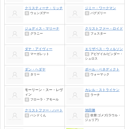
クリスティーナ・リッチ
ジミー・ワークマン
ウェンズデー
パグズリー
役
役
ジュディス・マリーナ
クリストファー・ロイド
グラニー
フェスター
役
役
ダナ・アイヴィー
エリザベス・ウィルソン
マーガレット
アビゲイル/ピンダー・
役
役
シュロス
ダン・ヘダヤ
ポール・ベネディクト
タリー
ウォーマック
役
役
モーリーン・スー・レヴ
カレル・ストライケン
ィン
ラーチ
役
フローラ・アモール
役
クリストファー・ハート
池田勝
ハンドくん
吹替:ゴメズ(ラウル・
役
役
ジュリア)