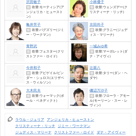
沢田敏子
小林優子
吹替:モーティシア(ア
吹替:ウェンズデー(ク
役
役
ンジェリカ・ヒュースト
リスティーナ・リッチ)
ン)
亀井芳子
京田尚子
吹替:パグズリー(ジミ
吹替:グラニー(ジュデ
役
役
ー・ワークマン)
ィス・マリーナ)
青野武
一城みゆ希
吹替:フェスター(クリ
吹替:マーガレット(ダ
役
役
ストファー・ロイド)
ナ・アイヴィ)
今井和子
辻親八
吹替:アビゲイル/ピン
吹替:タリー(ダン・ヘ
役
役
ダー・シュロス(エリザベ
ダヤ)
ス・ウィルソン)
大木民夫
磯辺万沙子
吹替:ウォーマック(ポ
吹替:フローラ・アモー
役
役
ール・ベネディクト)
ル(モーリーン・スー・レ
ヴィン)
ラウル・ジュリア
アンジェリカ・ヒューストン
クリスティーナ・リッチ
ジミー・ワークマン
ジュディス・マリーナ
クリストファー・ロイド
ダナ・アイヴィー