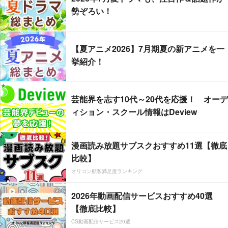
勢ぞろい！
【夏アニメ2026】7月期夏の新アニメを一
挙紹介！
芸能界を志す10代～20代を応援！ オーデ
ィション・スクール情報はDeview
漫画読み放題サブスクおすすめ11選【徹底
比較】
オリコン顧客満足度ランキング
2026年動画配信サービスおすすめ40選
【徹底比較】
CS動画配信サービス20選