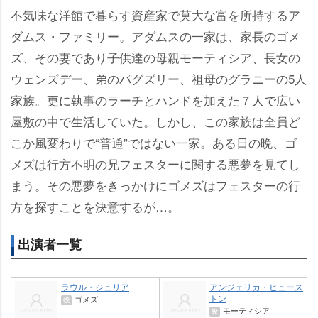
不気味な洋館で暮らす資産家で莫大な富を所持するア
ダムス・ファミリー。アダムスの一家は、家長のゴメ
ズ、その妻であり子供達の母親モーティシア、長女の
ウェンズデー、弟のパグズリー、祖母のグラニーの5人
家族。更に執事のラーチとハンドを加えた７人で広い
屋敷の中で生活していた。しかし、この家族は全員ど
こか風変わりで“普通”ではない一家。ある日の晩、ゴ
メズは行方不明の兄フェスターに関する悪夢を見てし
まう。その悪夢をきっかけにゴメズはフェスターの行
方を探すことを決意するが…。
出演者一覧
ラウル・ジュリア
アンジェリカ・ヒュース
トン
ゴメズ
役
モーティシア
役