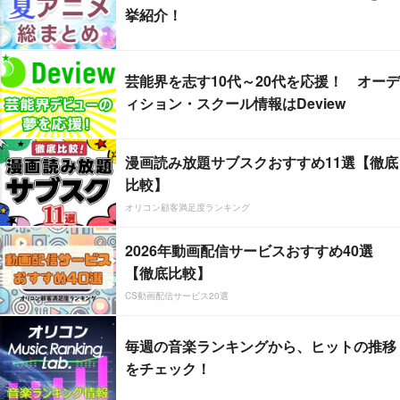
挙紹介！
芸能界を志す10代～20代を応援！ オーデ
ィション・スクール情報はDeview
漫画読み放題サブスクおすすめ11選【徹底
比較】
オリコン顧客満足度ランキング
2026年動画配信サービスおすすめ40選
【徹底比較】
CS動画配信サービス20選
毎週の音楽ランキングから、ヒットの推移
をチェック！