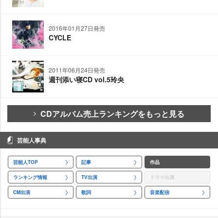
2016年01月27日発売
CYCLE
2011年06月24日発売
週刊添い寝CD vol.5玲央
CDアルバム売上ランキングをもっと見る
芸能人事典
芸能人TOP
記事
作品
ランキング情報
TV出演
ドラマ出演
CM出演
歌詞
音楽配信