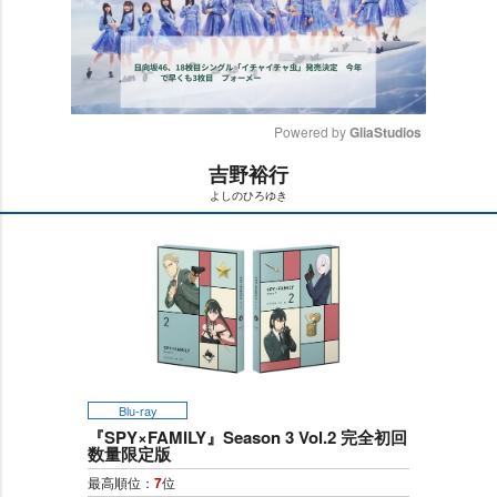
Powered by 
GliaStudios
吉野裕行
M
よしのひろゆき
u
t
e
Blu-ray
『SPY×FAMILY』Season 3 Vol.2 完全初回
数量限定版
最高順位：
7
位