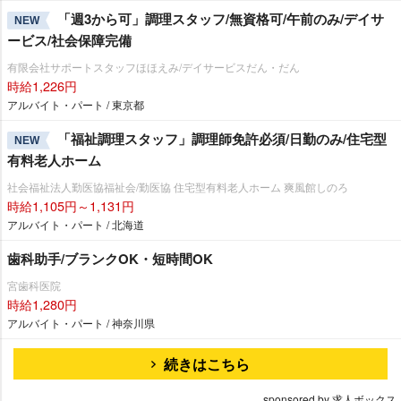
「週3から可」調理スタッフ/無資格可/午前のみ/デイサ
NEW
ービス/社会保障完備
有限会社サポートスタッフほほえみ/デイサービスだん・だん
時給1,226円
アルバイト・パート / 東京都
「福祉調理スタッフ」調理師免許必須/日勤のみ/住宅型
NEW
有料老人ホーム
社会福祉法人勤医協福祉会/勤医協 住宅型有料老人ホーム 爽風館しのろ
時給1,105円～1,131円
アルバイト・パート / 北海道
歯科助手/ブランクOK・短時間OK
宮歯科医院
時給1,280円
アルバイト・パート / 神奈川県
続きはこちら
sponsored by 求人ボックス