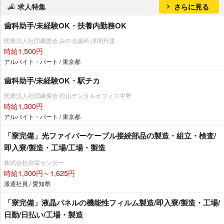
求人特集
さらに見る
歯科助手/未経験OK・扶養内勤務OK
医療法人社団馨悠会 みのる歯科 浮間舟渡
時給1,500円
アルバイト・パート / 東京都
歯科助手/未経験OK・駅チカ
医療法人社団練廣会 松山デンタルオフィス中野
時給1,300円
アルバイト・パート / 東京都
「寮完備」光ファイバーケーブル接続部品の製造・組立・検査/
即入寮/製造・工場/工場・製造
株式会社京栄センター
時給1,300円～1,625円
派遣社員 / 愛知県
「寮完備」液晶パネルの機能性フィルム製造/即入寮/製造・工場/
日勤/日払い/工場・製造