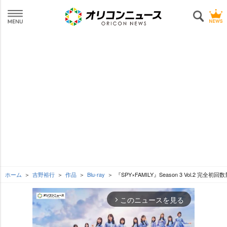
ホーム
吉野裕行
作品
Blu-ray
『SPY×FAMILY』Season 3 Vol.2 完全初
このニュースを見る
arrow_forward_ios