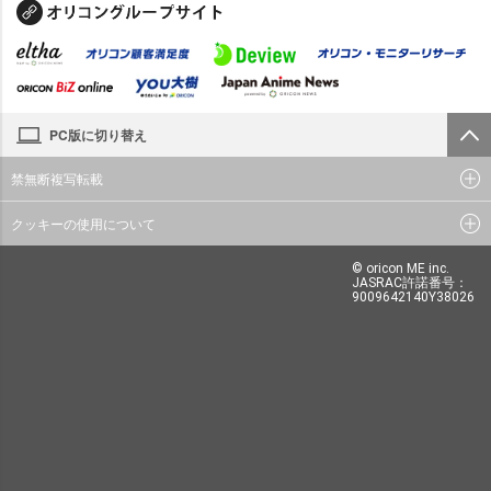
PC版に切り替え
禁無断複写転載
クッキーの使用について
© oricon ME inc.
JASRAC許諾番号：
9009642140Y38026