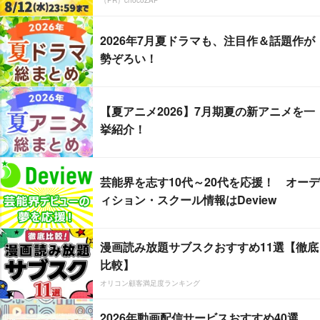
（PR）chocoZAP
2026年7月夏ドラマも、注目作＆話題作が
勢ぞろい！
【夏アニメ2026】7月期夏の新アニメを一
挙紹介！
芸能界を志す10代～20代を応援！ オーデ
ィション・スクール情報はDeview
漫画読み放題サブスクおすすめ11選【徹底
比較】
オリコン顧客満足度ランキング
2026年動画配信サービスおすすめ40選