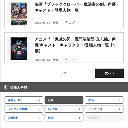
映画『ブラッククローバー 魔法帝の剣』声優・
キャスト・登場人物一覧
｜アニメ｜
2023-06-14
特集
アニメ『「鬼滅の刃」竈門炭治郎 立志編』声
優/キャスト・キャラクター/登場人物一覧【1
期】
｜アニメ｜
2023-03-13
特集
1/2
次へ
芸能人事典
芸能人TOP
記事
作品
ランキング情報
TV出演
ドラマ出演
CM出演
歌詞
音楽配信