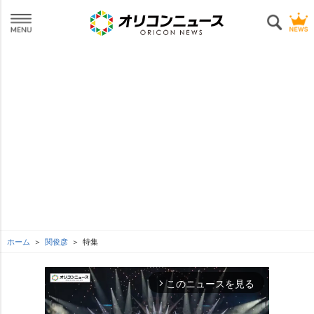
ホーム
関俊彦
特集
このニュースを見る
arrow_forward_ios