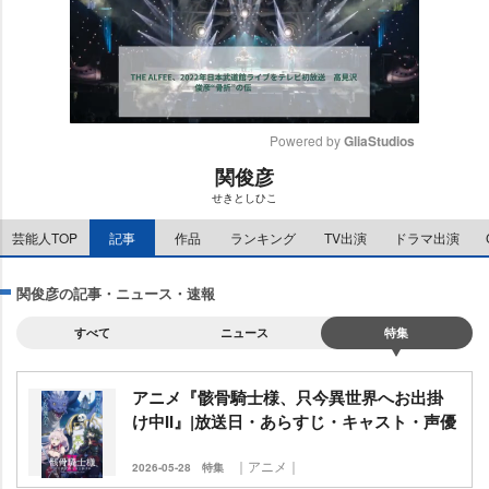
Powered by 
GliaStudios
関俊彦
M
せきとしひこ
u
t
芸能人TOP
記事
作品
ランキング
TV出演
ドラマ出演
e
関俊彦の記事・ニュース・速報
すべて
ニュース
特集
アニメ『骸骨騎士様、只今異世界へお出掛
け中II』|放送日・あらすじ・キャスト・声優
｜アニメ｜
2026-05-28
特集