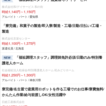
株式会社和/デイサービス 和の街
時給1,140円～1,150円
アルバイト・パート / 愛知県
「寮完備」和菓子の製造/即入寮/製造・工場/日勤/日払い/工場・
製造
株式会社京栄センター
時給1,100円～1,375円
派遣社員 / 北海道
「福祉調理スタッフ」調理師免許必須/日勤のみ/特別養
NEW
護老人ホーム
社会福祉法人松緑会/特別養護老人ホーム 松みどりホーム
時給1,250円～1,300円
アルバイト・パート / 神奈川県
寮完備/名古屋で産業用ロボットを作る工場でのお仕事/寮費無料/
かんたん作業/給与前渡しOK/女性活躍中
日総工産株式会社