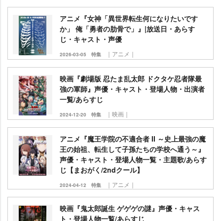
アニメ『女神「異世界転生何になりたいです
か」 俺「勇者の肋骨で」』|放送日・あらす
じ・キャスト・声優
｜アニメ｜
2026-03-05
特集
映画『劇場版 忍たま乱太郎 ドクタケ忍者隊最
強の軍師』声優・キャスト・登場人物・出演者
一覧/あらすじ
｜映画｜
2024-12-20
特集
アニメ『魔王学院の不適合者 II ～史上最強の魔
王の始祖、転生して子孫たちの学校へ通う～』
声優・キャスト・登場人物一覧・主題歌/あらす
じ【まおがく/2ndクール】
｜アニメ｜
2024-04-12
特集
映画『鬼太郎誕生 ゲゲゲの謎』声優・キャス
ト・登場人物一覧/あらすじ