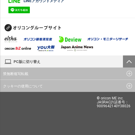
LINEアカウントメディア
PC版に切り替え
禁無断複写転載
クッキーの使用について
© oricon ME inc.
JASRAC許諾番号：
9009642140Y38026