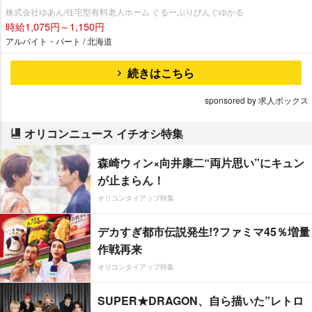
株式会社ゆあん/住宅型有料老人ホーム ぐるーぷりびんぐゆかる
時給1,075円～1,150円
アルバイト・パート / 北海道
続きはこちら
sponsored by 求人ボックス
オリコンニュース イチオシ特集
森崎ウィン×向井康二“両片思い”にキュン
が止まらん！
オリコンタイアップ特集
デカすぎ都市伝説発生!?ファミマ45％増量
作戦再来
オリコンタイアップ特集
SUPER★DRAGON、自ら描いた”レトロ