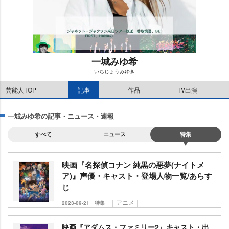
一城みゆ希
いちじょうみゆき
M
芸能人TOP
記事
作品
TV出演
u
t
e
一城みゆ希の記事・ニュース・速報
すべて
ニュース
特集
映画『名探偵コナン 純黒の悪夢(ナイトメ
ア)』声優・キャスト・登場人物一覧/あらす
じ
｜アニメ｜
2023-09-21
特集
映画『アダムス・ファミリー2』キャスト・出