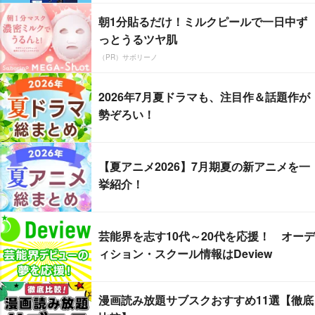
朝1分貼るだけ！ミルクピールで一日中ず
っとうるツヤ肌
（PR）サボリーノ
2026年7月夏ドラマも、注目作＆話題作が
勢ぞろい！
【夏アニメ2026】7月期夏の新アニメを一
挙紹介！
芸能界を志す10代～20代を応援！ オーデ
ィション・スクール情報はDeview
漫画読み放題サブスクおすすめ11選【徹底