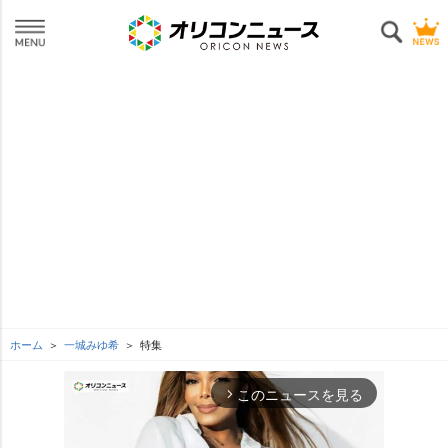
ホーム
一城みゆ希
特集
このニュースを見る
arrow_forward_ios