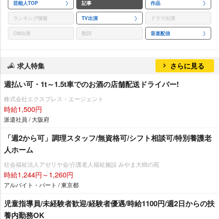
芸能人TOP
記事
作品
ランキング情報
TV出演
ドラマ出演
CM出演
歌詞
音楽配信
求人特集
さらに見る
週払い可・1t～1.5t車でのお酒の店舗配送ドライバー!
株式会社エクスプレス・エージェント
時給1,500円
派遣社員 / 大阪府
「週2から可」調理スタッフ/無資格可/シフト相談可/特別養護老
人ホーム
社会福祉法人アゼリヤ会/介護老人福祉施設 みやま大樹の苑
時給1,244円～1,260円
アルバイト・パート / 東京都
児童指導員/未経験者歓迎/経験者優遇/時給1100円/週2日からの扶
養内勤務OK