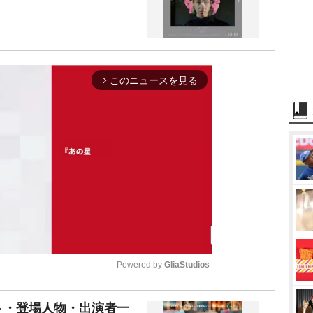
このニュースを見る
arrow_forward_ios
Powered by 
GliaStudios
M
ト・登場人物・出演者一