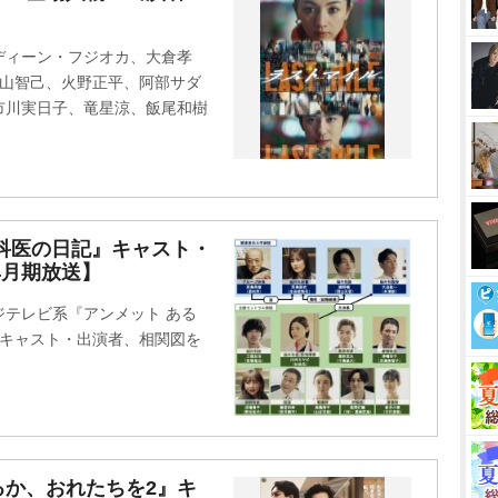
u
t
ディーン・フジオカ、大倉孝
e
丸山智己、火野正平、阿部サダ
市川実日子、竜星涼、飯尾和樹
科医の日記』キャスト・
4月期放送】
テレビ系『アンメット ある
)のキャスト・出演者、相関図を
るか、おれたちを2』キ