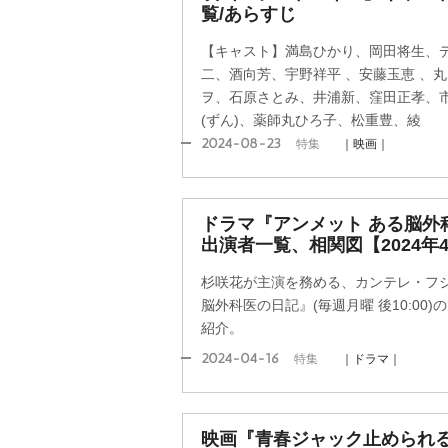
覧/あらすじ
【キャスト】満島ひかり、岡田将生、
二、酒向芳、宇野祥平 、安藤玉恵 、
ヲ、石原さとみ、井浦新、窪田正孝、
(ずん)、薬師丸ひろ子、松重豊、綾
2024-08-23
特集
｜映画｜
ドラマ『アンメット ある脳外
出演者一覧、相関図【2024年
杉咲花が主演を務める、カンテレ・フジ
脳外科医の日記』(毎週月曜 後10:00
紹介。
2024-04-16
特集
｜ドラマ｜
映画『青春ジャック止められ