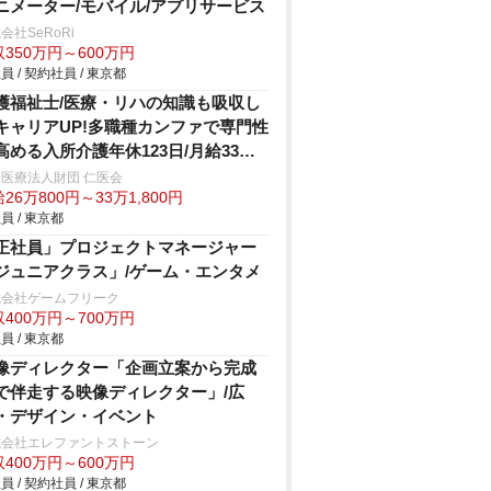
ニメーター/モバイル/アプリサービス
会社SeRoRi
350万円～600万円
員 / 契約社員 / 東京都
護福祉士/医療・リハの知識も吸収し
キャリアUP!多職種カンファで専門性
高める入所介護年休123日/月給33万
医療法人財団 仁医会
26万800円～33万1,800円
員 / 東京都
正社員」プロジェクトマネージャー
ジュニアクラス」/ゲーム・エンタメ
式会社ゲームフリーク
400万円～700万円
員 / 東京都
像ディレクター「企画立案から完成
で伴走する映像ディレクター」/広
・デザイン・イベント
式会社エレファントストーン
400万円～600万円
員 / 契約社員 / 東京都