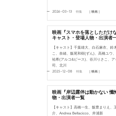
2026-03-13
特集
｜映画｜
映画『スマホを落としただけな
キャスト・登場人物・出演者一
【キャスト】千葉雄大、白石麻衣、鈴
こ、奈緒、飯尾和樹(ずん)、高橋ユウ、ko-da
祐希(アルコ&ピース)、谷川りさこ、ア
司、北川
2025-12-08
特集
｜映画｜
映画『岸辺露伴は動かない 懺
物・出演者一覧
【キャスト】高橋一生、飯豊まりえ、
介、Andrea Bellacicco、井浦新