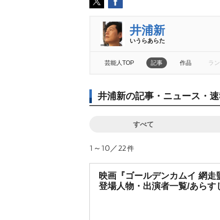
井浦新
いうらあらた
芸能人TOP
記事
作品
ラン
井浦新の記事・ニュース・速
すべて
1～10／22
件
映画『ゴールデンカムイ 網走
登場人物・出演者一覧/あらす