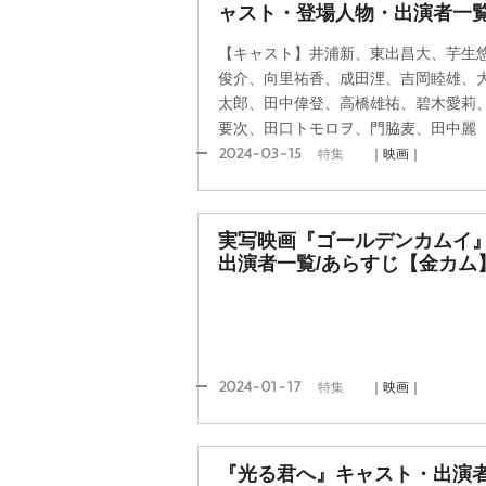
ャスト・登場人物・出演者一覧
【キャスト】井浦新、東出昌大、芋生
俊介、向里祐香、成田浬、吉岡睦雄、
太郎、田中偉登、高橋雄祐、碧木愛莉
要次、田口トモロヲ、門脇麦、田中麗
2024-03-15
特集
｜映画｜
実写映画『ゴールデンカムイ
出演者一覧/あらすじ【金カム
2024-01-17
特集
｜映画｜
『光る君へ』キャスト・出演者