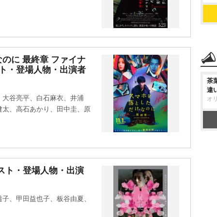
のに 最終章 ファイナ
スト・登場人物・出演者
茶
違
、大谷亮平、白石麻衣、井浦
オ
健太、高石あかり、田中圭、原
ャスト・登場人物・出演
透子、甲田益也子、板谷由夏、