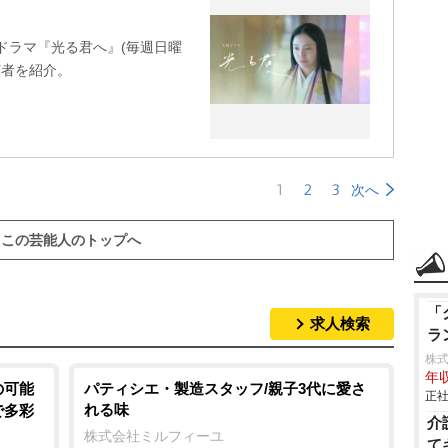
ドラマ『光る君へ』(毎週日曜
出演者を紹介。
1
2
3
次へ
この芸能人のトップへ
「
求人検索
ラ
株
年収
の可能
パティシエ・製造スタッフ/親子3代に愛さ
正社
れる味
で多彩
介
株式会社ミルフィーユ
て