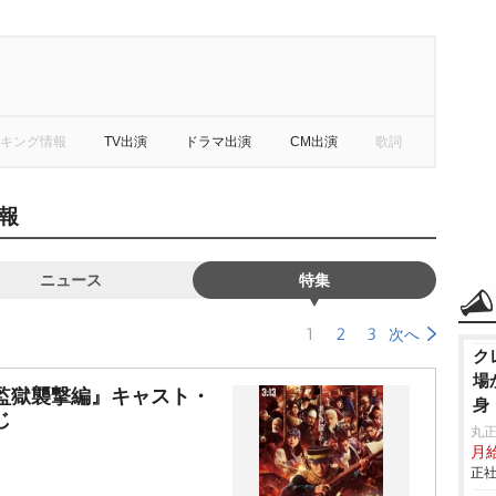
キング情報
TV出演
ドラマ出演
CM出演
歌詞
報
ニュース
特集
1
2
3
次へ
ク
場
監獄襲撃編』キャスト・
身
じ
丸
月給
正社