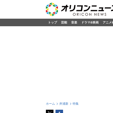
トップ
芸能
音楽
ドラマ&映画
アニメ
ホーム
井浦新
特集