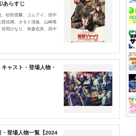
/あらすじ
悠、杉田雷麟、コムアイ、田中
大西信満、タモト清嵐、山崎竜
、笹岡ひなり、有森也実、田中
』キャスト・登場人物・
】
・登場人物一覧【2024