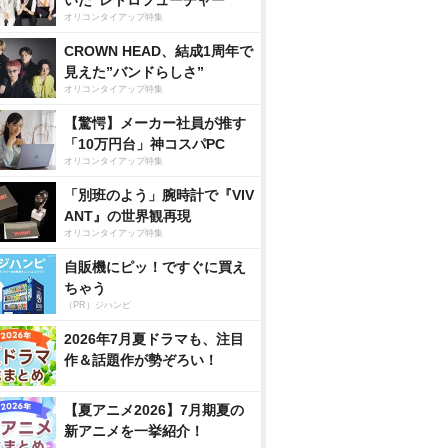
いた”レトロフューチャー”
オリコンタイアップ特集
CROWN HEAD、結成1周年で
見えた”バンドらしさ”
オリコンタイアップ特集
【驚愕】メーカー社員が推す
「10万円台」神コスパPC
オリコンタイアップ特集
「別班のよう」腕時計で『VIV
ANT』の世界観再現
オリコンタイアップ特集
自販機にピッ！ですぐに買え
ちゃう
（PR）ジハンピ
2026年7月夏ドラマも、注目
作＆話題作が勢ぞろい！
【夏アニメ2026】7月期夏の
新アニメを一挙紹介！