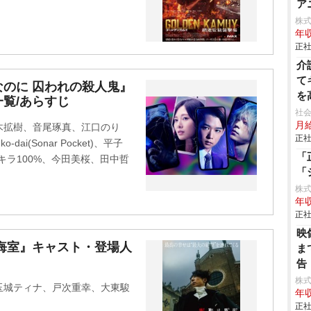
ア
株式
年収
正社
介
て
のに 囚われの殺人鬼』
を
覧/あらすじ
可
社会
月給
木拡樹、音尾琢真、江口のり
正社
i(Sonar Pocket)、平子
「
キラ100%、今田美桜、田中哲
「
株
年収
正社
映
悔室』キャスト・登場人
ま
告
株
玉城ティナ、戸次重幸、大東駿
年収
正社