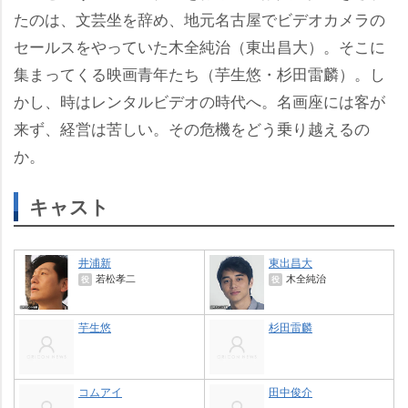
たのは、文芸坐を辞め、地元名古屋でビデオカメラの
セールスをやっていた木全純治（東出昌大）。そこに
集まってくる映画青年たち（芋生悠・杉田雷麟）。し
かし、時はレンタルビデオの時代へ。名画座には客が
来ず、経営は苦しい。その危機をどう乗り越えるの
か。
キャスト
井浦新
東出昌大
若松孝二
木全純治
役
役
芋生悠
杉田雷麟
コムアイ
田中俊介