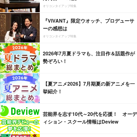
オリコンタイアップ特集
『VIVANT』限定ウオッチ、プロデューサ
ーの感想は
オリコンタイアップ特集
2026年7月夏ドラマも、注目作＆話題作が
勢ぞろい！
【夏アニメ2026】7月期夏の新アニメを一
挙紹介！
芸能界を志す10代～20代を応援！ オーデ
ィション・スクール情報はDeview