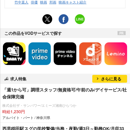
竹中直人
俳優
映画
邦画
映画キャスト紹介
この作品をVODサービスで探す
求人特集
さらに見る
「週1から可」調理スタッフ/無資格可/午前のみ/デイサービス/社
会保障完備
株式会社ザ・サンパワー/エミーズ湘南ひらつか
時給1,230円
アルバイト・パート / 神奈川県
西早稲田駅スグの学校警備/当務・夜勤/週3日～勤務OK/月収33