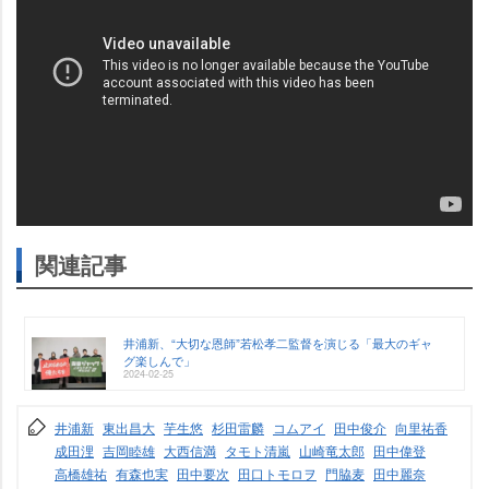
関連記事
井浦新、“大切な恩師”若松孝二監督を演じる「最大のギャ
グ楽しんで」
2024-02-25
井浦新
東出昌大
芋生悠
杉田雷麟
コムアイ
田中俊介
向里祐香
成田浬
吉岡睦雄
大西信満
タモト清嵐
山崎竜太郎
田中偉登
高橋雄祐
有森也実
田中要次
田口トモロヲ
門脇麦
田中麗奈