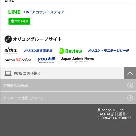
LINEアカウントメディア
PC版に切り替え
禁無断複写転載
クッキーの使用について
© oricon ME inc.
JASRAC許諾番号：
9009642140Y38026