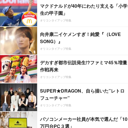
マクドナルドが40年にわたり支える「小学
生の甲子園」
オリコンタイアップ特集
向井康二イケメンすぎ！純愛『（LOVE
SONG）』
オリコンタイアップ特集
デカすぎ都市伝説発生!?ファミマ45％増量
作戦再来
オリコンタイアップ特集
SUPER★DRAGON、自ら描いた”レトロ
フューチャー”
オリコンタイアップ特集
パソコンメーカー社員が本気で選んだ「10
万円台PC３選」