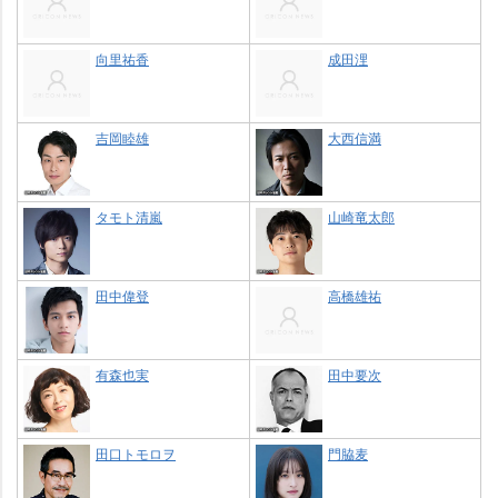
向里祐香
成田浬
吉岡睦雄
大西信満
タモト清嵐
山崎竜太郎
田中偉登
高橋雄祐
有森也実
田中要次
田口トモロヲ
門脇麦