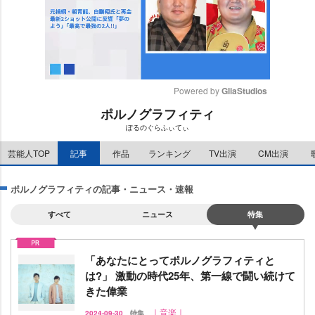
Powered by 
GliaStudios
ポルノグラフィティ
M
ぽるのぐらふぃてぃ
u
t
芸能人TOP
記事
作品
ランキング
TV出演
CM出演
e
ポルノグラフィティの記事・ニュース・速報
すべて
ニュース
特集
「あなたにとってポルノグラフィティと
は?」 激動の時代25年、第一線で闘い続けて
きた偉業
｜音楽｜
2024-09-30
特集