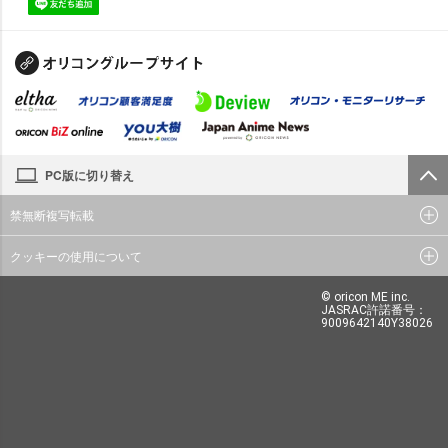
PC版に切り替え
禁無断複写転載
クッキーの使用について
© oricon ME inc.
JASRAC許諾番号：
9009642140Y38026