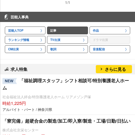
1/1
芸能人事典
芸能人TOP
記事
作品
ランキング情報
TV出演
ドラマ出演
CM出演
歌詞
音楽配信
求人特集
さらに見る
「福祉調理スタッフ」シフト相談可/特別養護老人ホー
NEW
ム
社会福祉法人絆会/特別養護老人ホーム リアメゾン戸塚
時給1,225円
アルバイト・パート / 神奈川県
「寮完備」超硬合金の製造/加工/即入寮/製造・工場/日勤/日払い
株式会社京栄センター