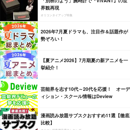
「別班のよう」腕時計で『VIVANT』の世
界観再現
オリコンタイアップ特集
2026年7月夏ドラマも、注目作＆話題作が
勢ぞろい！
【夏アニメ2026】7月期夏の新アニメを一
挙紹介！
芸能界を志す10代～20代を応援！ オーデ
ィション・スクール情報はDeview
漫画読み放題サブスクおすすめ11選【徹底
比較】
オリコン顧客満足度ランキング