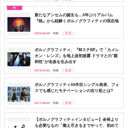
新たなアンセムの誕生も…5年ぶりアルバム
『暁』から紐解くポルノグラフィティの現在地
｜音楽｜
2022-08-09
特集
ポルノグラフィティ、『MステSP』で「カメレ
オン・レンズ」を地上波初披露 ドラマとの“親
和性”が名曲を生み出す
｜音楽｜
2018-03-23
特集
ポルノグラフィティ45作目シングル発表、フェ
スでも感じたモチベーションの在り処とは?
｜音楽｜
2017-09-05
特集
【ポルノグラフィティインタビュー】余裕より
も必要なもの「燃え尽きるまでやって、初めて