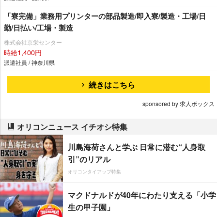
「寮完備」業務用プリンターの部品製造/即入寮/製造・工場/日
勤/日払い/工場・製造
株式会社京栄センター
時給1,400円
派遣社員 / 神奈川県
続きはこちら
sponsored by 求人ボックス
オリコンニュース イチオシ特集
川島海荷さんと学ぶ 日常に潜む“人身取
引”のリアル
オリコンタイアップ特集
マクドナルドが40年にわたり支える「小学
生の甲子園」