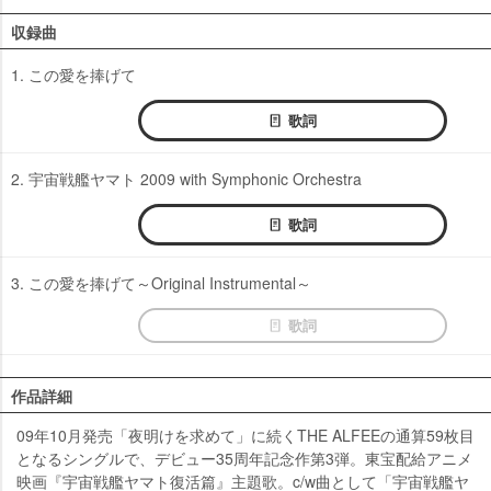
収録曲
1. この愛を捧げて
歌詞
2. 宇宙戦艦ヤマト 2009 with Symphonic Orchestra
歌詞
3. この愛を捧げて～Original Instrumental～
歌詞
作品詳細
09年10月発売「夜明けを求めて」に続くTHE ALFEEの通算59枚目
となるシングルで、デビュー35周年記念作第3弾。東宝配給アニメ
映画『宇宙戦艦ヤマト復活篇』主題歌。c/w曲として「宇宙戦艦ヤ