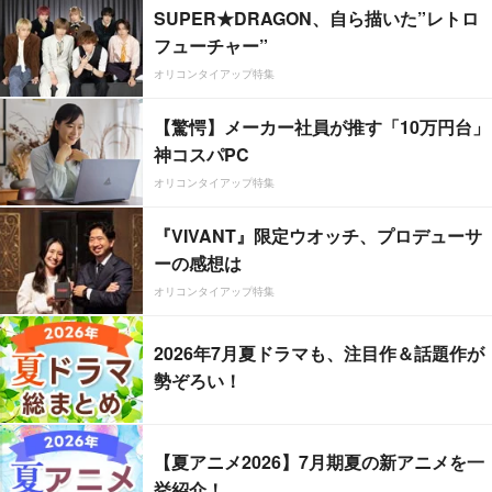
SUPER★DRAGON、自ら描いた”レトロ
フューチャー”
オリコンタイアップ特集
【驚愕】メーカー社員が推す「10万円台」
神コスパPC
オリコンタイアップ特集
『VIVANT』限定ウオッチ、プロデューサ
ーの感想は
オリコンタイアップ特集
2026年7月夏ドラマも、注目作＆話題作が
勢ぞろい！
【夏アニメ2026】7月期夏の新アニメを一
挙紹介！