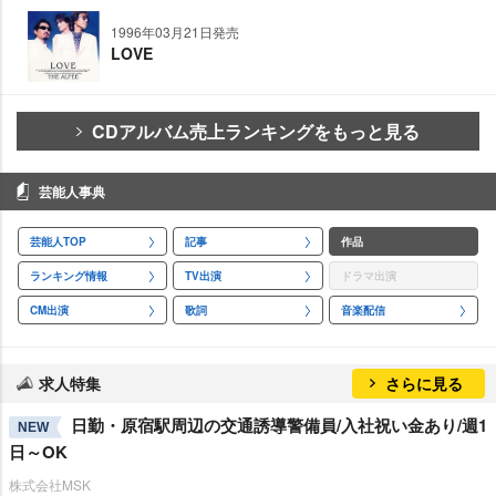
1996年03月21日発売
LOVE
CDアルバム売上ランキングをもっと見る
芸能人事典
芸能人TOP
記事
作品
ランキング情報
TV出演
ドラマ出演
CM出演
歌詞
音楽配信
求人特集
さらに見る
日勤・原宿駅周辺の交通誘導警備員/入社祝い金あり/週1
NEW
日～OK
株式会社MSK