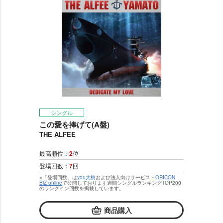
シングル
この愛を捧げて(A盤)
THE ALFEE
最高順位：
2
位
登場回数：
7
回
※「登場回数」は
you大樹
および法人向けサービス・
ORICON
BiZ online
で公開しております週間シングルランキングTOP200
のランクイン回数を掲載しています。
商品購入