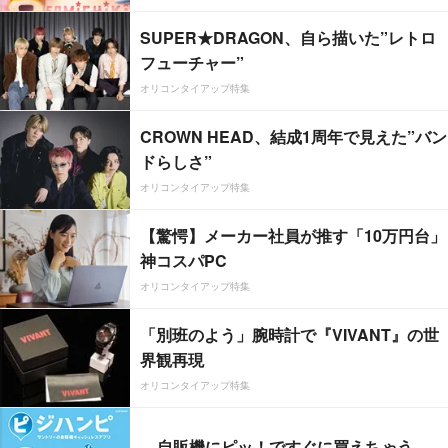
SUPER★DRAGON、自ら描いた”レトロ
フューチャー”
オリコンタイアップ特集
CROWN HEAD、結成1周年で見えた”バン
ドらしさ”
オリコンタイアップ特集
【驚愕】メーカー社員が推す「10万円台」
神コスパPC
オリコンタイアップ特集
「別班のよう」腕時計で『VIVANT』の世
界観再現
オリコンタイアップ特集
自販機にピッ！ですぐに買えちゃう