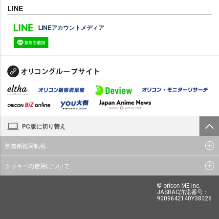
LINE
LINEアカウントメディア
PC版に切り替え
禁無断複写転載
クッキーの使用について
© oricon ME inc.
JASRAC許諾番号：
9009642140Y38026