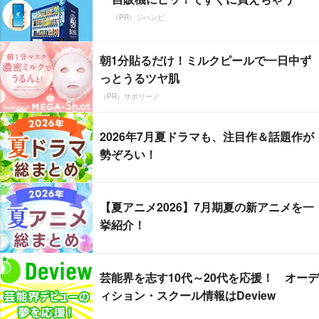
（PR）ジハンピ
朝1分貼るだけ！ミルクピールで一日中ず
っとうるツヤ肌
（PR）サボリーノ
2026年7月夏ドラマも、注目作＆話題作が
勢ぞろい！
【夏アニメ2026】7月期夏の新アニメを一
挙紹介！
芸能界を志す10代～20代を応援！ オーデ
ィション・スクール情報はDeview