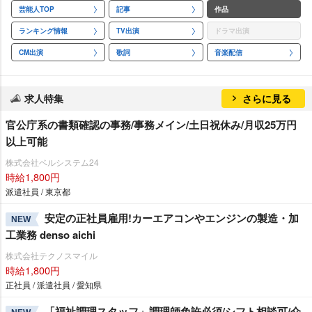
芸能人TOP
記事
作品
ランキング情報
TV出演
ドラマ出演
CM出演
歌詞
音楽配信
求人特集
さらに見る
官公庁系の書類確認の事務/事務メイン/土日祝休み/月収25万円
以上可能
株式会社ベルシステム24
時給1,800円
派遣社員 / 東京都
安定の正社員雇用!カーエアコンやエンジンの製造・加
NEW
工業務 denso aichi
株式会社テクノスマイル
時給1,800円
正社員 / 派遣社員 / 愛知県
「福祉調理スタッフ」調理師免許必須/シフト相談可/介