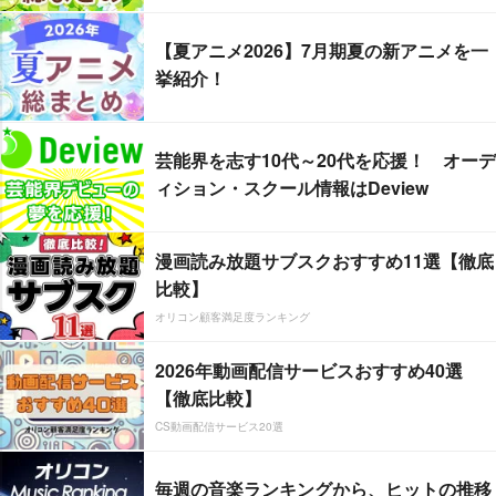
【夏アニメ2026】7月期夏の新アニメを一
挙紹介！
芸能界を志す10代～20代を応援！ オーデ
ィション・スクール情報はDeview
漫画読み放題サブスクおすすめ11選【徹底
比較】
オリコン顧客満足度ランキング
2026年動画配信サービスおすすめ40選
【徹底比較】
CS動画配信サービス20選
毎週の音楽ランキングから、ヒットの推移