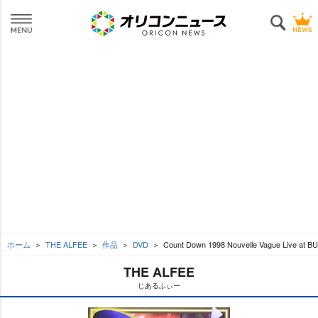
ホーム
THE ALFEE
作品
DVD
Count Down 1998 Nouvelle Vague Live at 
THE ALFEE
じあるふぃー