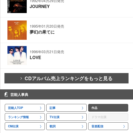
1992年04月29日発売
JOURNEY
1995年01月20日発売
夢幻の果てに
1996年03月21日発売
LOVE
CDアルバム売上ランキングをもっと見る
芸能人事典
芸能人TOP
記事
作品
ランキング情報
TV出演
ドラマ出演
CM出演
歌詞
音楽配信