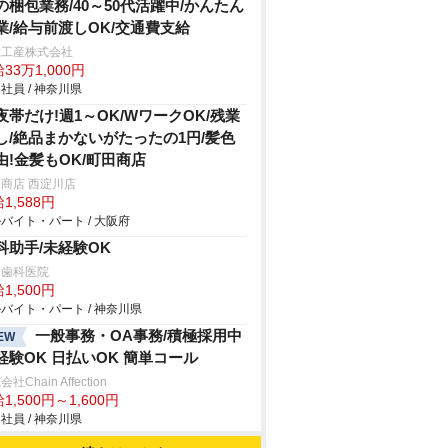
の梱包業務/40～50代活躍中/かんたん
業/給与前渡しOK/交通費支給
総工産株式会社
33万1,000円
社員 / 神奈川県
夜帯だけ!週1～OK/WワークOK/残業
し/絶品まかないがたったの1円/髪色
由!金髪もOK/町田商店
商店 西淀川店
1,588円
バイト・パート / 大阪府
科助手/未経験OK
内歯科医院
1,500円
バイト・パート / 神奈川県
一般事務・OA事務/積極採用中
EW
経験OK 日払いOK 簡単コール
社Chain Affection
1,500円～1,600円
社員 / 神奈川県