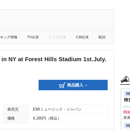
キング情報
TV出演
ドラマ出演
CM出演
歌詞
n NY at Forest Hills Stadium 1st.July.
商品購入
N
検
UT
発売元
EMIミュージック・ジャパン
時給
派遣
価格
6,285円（税込）
N