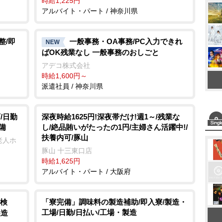
時給1,225円
アルバイト・パート / 神奈川県
整/即
一般事務・OA事務/PC入力できれ
NEW
ばOK残業なし 一般事務のおしごと
アデコ株式会社
時給1,600円～
派遣社員 / 神奈川県
/日勤
深夜時給1625円!深夜帯だけ!週1～/残業な
備
し/絶品賄いがたったの1円/主婦さん活躍中!/
扶養内可/豚山
老人ホ
豚山 十三東口店
時給1,625円
アルバイト・パート / 大阪府
検
「寮完備」調味料の製造補助/即入寮/製造・
工場/日勤/日払い/工場・製造
製造