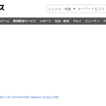
ニュース・特集
&ゲーム
動画配信サービス
スポーツ
社会・経済
グルメ
ビューティ
ラ
E in NY at Forest Hills Stadium 1st.July.1998