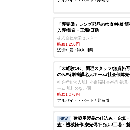
アルバイト・パート / 愛知県
「寮完備」レンズ部品の検査/接着/調
入寮/製造・工場/日勤
株式会社京栄センター
時給1,250円
派遣社員 / 神奈川県
「未経験OK」調理スタッフ/無資格可
のみ/特別養護老人ホーム/社会保障完
社会福祉法人旭川小泉福祉会/特別養護
ーム 旭川のなか園
時給1,075円
アルバイト・パート / 北海道
建築用製品の仕込み・充填・
NEW
査・機械操作/寮完備/日払い/工場・