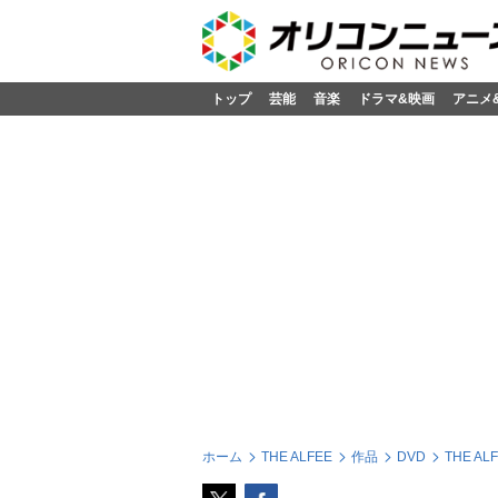
トップ
芸能
音楽
ドラマ&映画
アニメ
ホーム
THE ALFEE
作品
DVD
THE ALFE