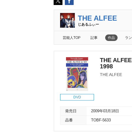
THE ALFEE
じあるふぃー
芸能人TOP
記事
作品
ラン
THE ALFEE i
1998
THE ALFEE
DVD
発売日
2009年03月18日
品番
TOBF-5633