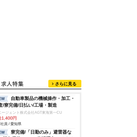
さらに見る
自動車製品の機械操作・加工・
EW
査/寮完備/日払い/工場・製造
エージェント株式会社AGT東海第一CU
1,400円
社員 / 愛知県
寮完備/「日勤のみ」避雷器な
EW