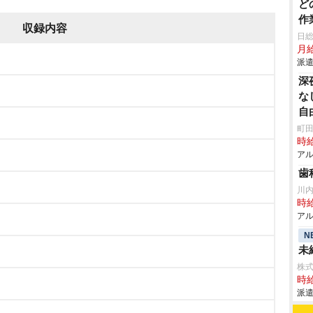
ど
作
収録内容
日
月給
派遣
深
な
自
町田
時給
アル
歯
川
時給
アル
N
未
株式会
時給
派遣