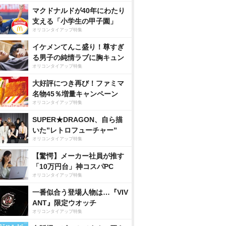
マクドナルドが40年にわたり
支える「小学生の甲子園」
オリコンタイアップ特集
イケメンてんこ盛り！尊すぎ
る男子の純情ラブに胸キュン
オリコンタイアップ特集
大好評につき再び！ファミマ
名物45％増量キャンペーン
オリコンタイアップ特集
SUPER★DRAGON、自ら描
いた”レトロフューチャー”
オリコンタイアップ特集
【驚愕】メーカー社員が推す
「10万円台」神コスパPC
オリコンタイアップ特集
一番似合う登場人物は…『VIV
ANT』限定ウオッチ
オリコンタイアップ特集