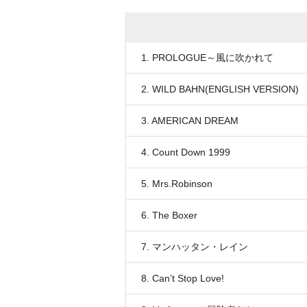
1. PROLOGUE～風に吹かれて
2. WILD BAHN(ENGLISH VERSION)
3. AMERICAN DREAM
4. Count Down 1999
5. Mrs.Robinson
6. The Boxer
7. マンハッタン・レイン
8. Can’t Stop Love!