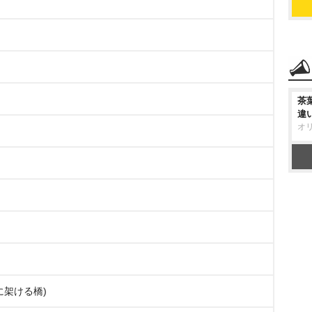
茶
違
オ
(明日に架ける橋)