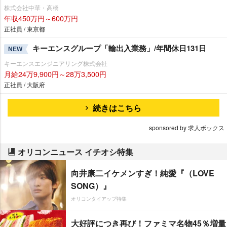
株式会社中華・高橋
年収450万円～600万円
正社員 / 東京都
キーエンスグループ「輸出入業務」/年間休日131日
NEW
キーエンスエンジニアリング株式会社
月給24万9,900円～28万3,500円
正社員 / 大阪府
続きはこちら
sponsored by 求人ボックス
オリコンニュース イチオシ特集
向井康二イケメンすぎ！純愛『（LOVE
SONG）』
オリコンタイアップ特集
大好評につき再び！ファミマ名物45％増量