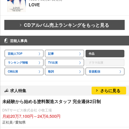
LOVE
CDアルバム売上ランキングをもっと見る
芸能人事典
芸能人TOP
記事
作品
ランキング情報
TV出演
ドラマ出演
CM出演
歌詞
音楽配信
求人特集
さらに見る
未経験から始める塗料製造スタッフ 完全週休2日制
DNTサービス株式会社 小牧工場
月給20万7,100円～24万6,500円
正社員 / 愛知県