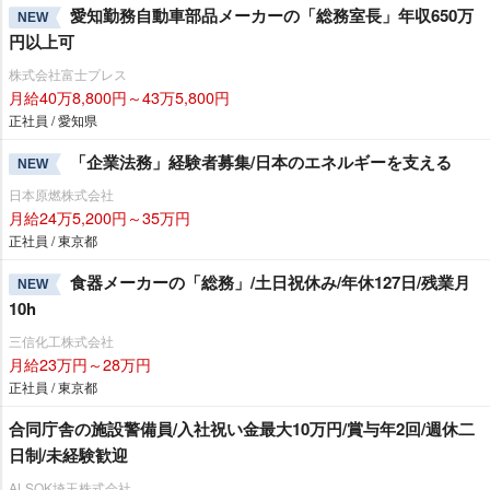
愛知勤務自動車部品メーカーの「総務室長」年収650万
NEW
円以上可
株式会社富士プレス
月給40万8,800円～43万5,800円
正社員 / 愛知県
「企業法務」経験者募集/日本のエネルギーを支える
NEW
日本原燃株式会社
月給24万5,200円～35万円
正社員 / 東京都
食器メーカーの「総務」/土日祝休み/年休127日/残業月
NEW
10h
三信化工株式会社
月給23万円～28万円
正社員 / 東京都
合同庁舎の施設警備員/入社祝い金最大10万円/賞与年2回/週休二
日制/未経験歓迎
ALSOK埼玉株式会社