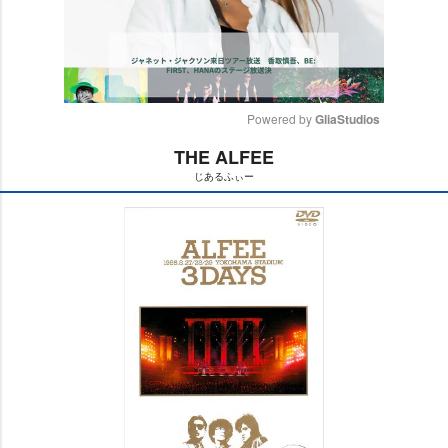
Powered by 
GliaStudios
THE ALFEE
M
じあるふぃー
u
t
e