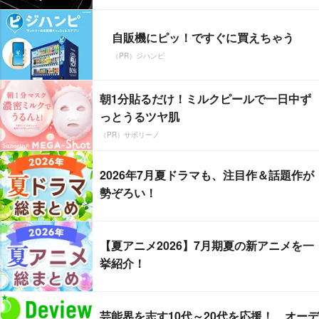
自販機にピッ！ですぐに買えちゃう
（PR）ジハンピ
朝1分貼るだけ！ミルクピールで一日中ず
っとうるツヤ肌
（PR）サボリーノ
2026年7月夏ドラマも、注目作＆話題作が
勢ぞろい！
【夏アニメ2026】7月期夏の新アニメを一
挙紹介！
芸能界を志す10代～20代を応援！ オーデ