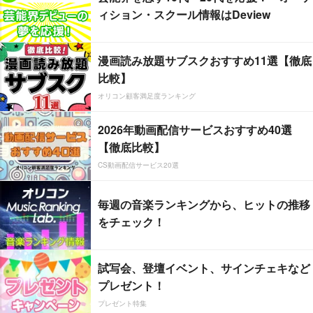
ィション・スクール情報はDeview
漫画読み放題サブスクおすすめ11選【徹底
比較】
オリコン顧客満足度ランキング
2026年動画配信サービスおすすめ40選
【徹底比較】
CS動画配信サービス20選
毎週の音楽ランキングから、ヒットの推移
をチェック！
試写会、登壇イベント、サインチェキなど
プレゼント！
プレゼント特集