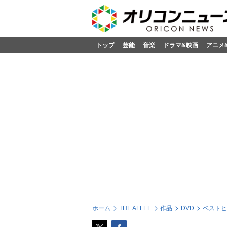
トップ
芸能
音楽
ドラマ&映画
アニメ
ホーム
THE ALFEE
作品
DVD
ベストヒット