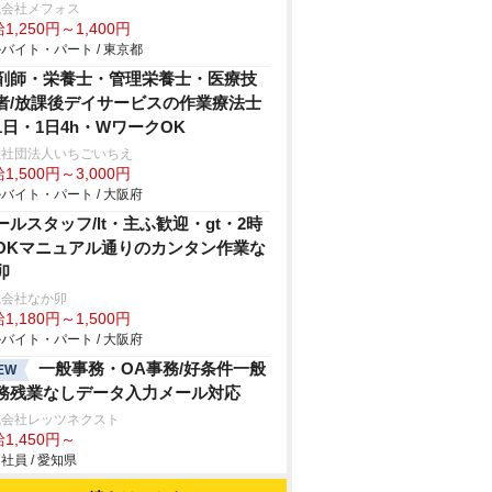
式会社メフォス
1,250円～1,400円
バイト・パート / 東京都
剤師・栄養士・管理栄養士・医療技
者/放課後デイサービスの作業療法士
1日・1日4h・WワークOK
般社団法人いちごいちえ
1,500円～3,000円
バイト・パート / 大阪府
ールスタッフ/lt・主ふ歓迎・gt・2時
OKマニュアル通りのカンタン作業な
卯
式会社なか卯
1,180円～1,500円
バイト・パート / 大阪府
一般事務・OA事務/好条件一般
EW
務残業なしデータ入力メール対応
式会社レッツネクスト
1,450円～
社員 / 愛知県