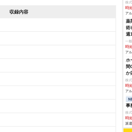
株
時給
収録内容
アル
薬
術
週
一
時給
アル
ホ
間
か
株
時給
アル
N
事
株
時給
派遣