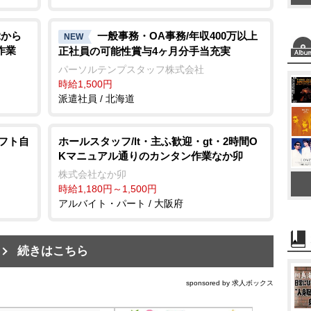
2から
一般事務・OA事務/年収400万以上
NEW
作業
正社員の可能性賞与4ヶ月分手当充実
パーソルテンプスタッフ株式会社
時給1,500円
派遣社員 / 北海道
シフト自
ホールスタッフ/lt・主ふ歓迎・gt・2時間O
Kマニュアル通りのカンタン作業なか卯
株式会社なか卯
時給1,180円～1,500円
アルバイト・パート / 大阪府
続きはこちら
sponsored by 求人ボックス