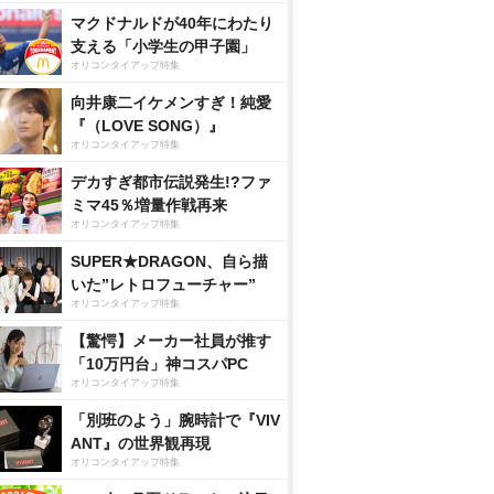
マクドナルドが40年にわたり
支える「小学生の甲子園」
オリコンタイアップ特集
向井康二イケメンすぎ！純愛
『（LOVE SONG）』
オリコンタイアップ特集
デカすぎ都市伝説発生!?ファ
ミマ45％増量作戦再来
オリコンタイアップ特集
SUPER★DRAGON、自ら描
いた”レトロフューチャー”
オリコンタイアップ特集
【驚愕】メーカー社員が推す
「10万円台」神コスパPC
オリコンタイアップ特集
「別班のよう」腕時計で『VIV
ANT』の世界観再現
オリコンタイアップ特集