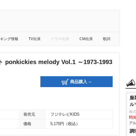
キング情報
TV出演
ドラマ出演
CM出演
歌詞
nkickies melody Vol.1 ～1973-1993
商品購入
服
ル
株
発売元
フジテレビKIDS
時給
アル
価格
5,170円（税込）
調