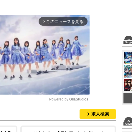
このニュースを見る
arrow_forward_ios
Powered by 
GliaStudios
求人検索
M
u