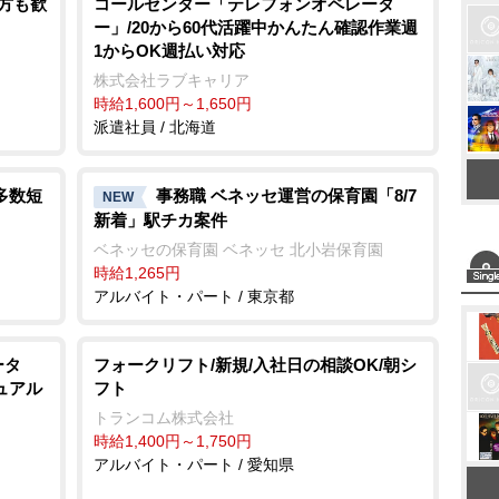
t
の方も歓
コールセンター「テレフォンオペレータ
ー」/20から60代活躍中かんたん確認作業週
e
1からOK週払い対応
株式会社ラブキャリア
時給1,600円～1,650円
派遣社員 / 北海道
多数短
事務職 ベネッセ運営の保育園「8/7
NEW
新着」駅チカ案件
ベネッセの保育園 ベネッセ 北小岩保育園
時給1,265円
アルバイト・パート / 東京都
ータ
フォークリフト/新規/入社日の相談OK/朝シ
ュアル
フト
トランコム株式会社
時給1,400円～1,750円
アルバイト・パート / 愛知県