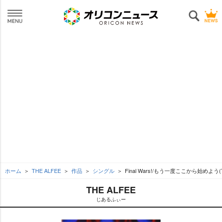
ホーム
THE ALFEE
作品
シングル
Final Wars!/もう一度ここから始めよう(T
THE ALFEE
じあるふぃー