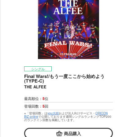
シングル
Final Wars!/もう一度ここから始めよう
(TYPE-C)
THE ALFEE
最高順位：
5
位
登場回数：
5
回
※「登場回数」は
you大樹
および法人向けサービス・
ORICON
BiZ online
で公開しております週間シングルランキングTOP200
のランクイン回数を掲載しています。
商品購入