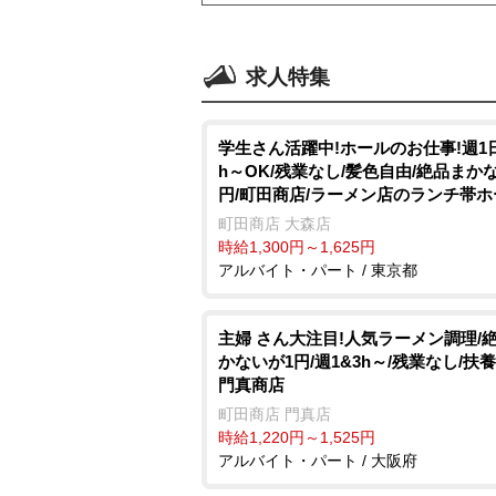
求人特集
学生さん活躍中!ホールのお仕事!週1
h～OK/残業なし/髪色自由/絶品まか
円/町田商店/ラーメン店のランチ帯ホ
町田商店 大森店
時給1,300円～1,625円
アルバイト・パート / 東京都
主婦 さん大注目!人気ラーメン調理/
かないが1円/週1&3h～/残業なし/扶養
門真商店
町田商店 門真店
時給1,220円～1,525円
アルバイト・パート / 大阪府