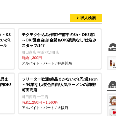
求人検索
日～&3
モクモク仕込み作業!午前中の3h～OK!週1
ないが1
～OK/髪色自由!金髪もOK/残業なし/仕込み
ール
スタッフ/147
町田商店 横浜池辺町店
時給1,300円
アルバイト・パート / 神奈川県
絶品ま
フリーター歓迎!絶品まかないが1円/週1&3h
内OK/
～/残業なし/髪色自由/人気ラーメンの調理/
町田商店
町田商店 十三店
時給1,250円～1,563円
アルバイト・パート / 大阪府