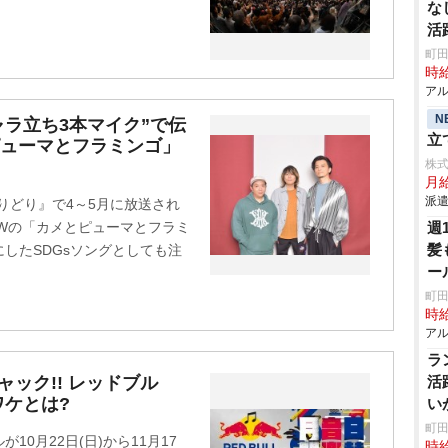
な
活
町田
時給
アル
N
“キャラ立ち3本マイク”で伝
立
ピューマとフラミンゴ」
株
月
派遣
りどり』で4～5月に放送され
CREWの「カメとピューマとフラミ
週
髪
したSDGsソングとしても注
ー
町田
時給
アル
ラ
ック!! レッドブル
活
ワケとは?
い
ス
町田
0月22日(日)から11月17
時給