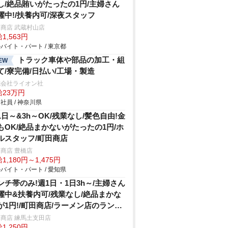
し/絶品賄いがたったの1円/主婦さん
躍中!/扶養内可/深夜スタッフ
商店 武蔵村山店
1,563円
バイト・パート / 東京都
トラック車体や部品の加工・組
EW
て/寮完備/日払い/工場・製造
式会社ライオン社
給23万円
社員 / 神奈川県
1日～&3h～OK/残業なし/髪色自由!金
もOK/絶品まかないがたったの1円/ホ
ルスタッフ/町田商店
商店 豊橋店
1,180円～1,475円
バイト・パート / 愛知県
ンチ帯のみ!週1日・1日3h～/主婦さん
躍中&扶養内可/残業なし/絶品まかな
が1円!/町田商店/ラーメン店のランチ
タッフ
商店 練馬土支田店
1,250円