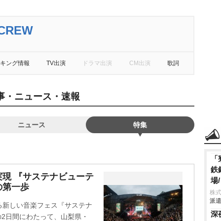
 CREW
キング情報
TV出演
ドラマ出演
CM出演
歌詞
Wの記事・ニュース・速報
ニュース
特集
「
鉄
現 『サステナビューテ
場
の第一歩
株
派遣
る新しい音楽フェス『サステナ
深
の2日間にわたって、山梨県・