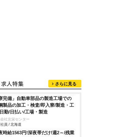
さらに見る
寮完備」自動車部品の製造工場での
鋼製品の加工・検査/即入寮/製造・工
/日勤/日払い/工場・製造
式会社京栄センター
社員 / 北海道
夜時給1563円!深夜帯だけ!週2～/残業