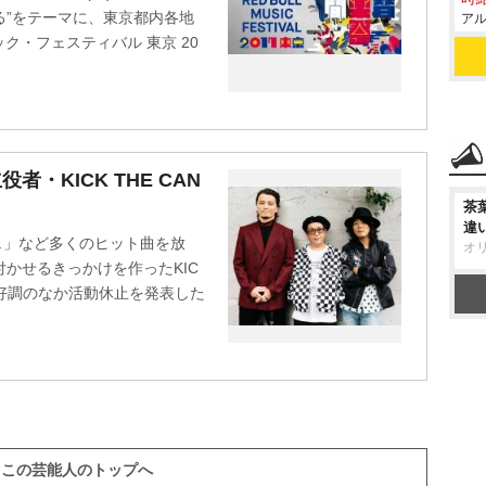
る”をテーマに、東京都内各地
アル
ク・フェスティバル 東京 20
役者・KICK THE CAN
茶
違
ェ」など多くのヒット曲を放
オ
付かせるきっかけを作ったKIC
人気絶好調のなか活動休止を発表した
この芸能人のトップへ