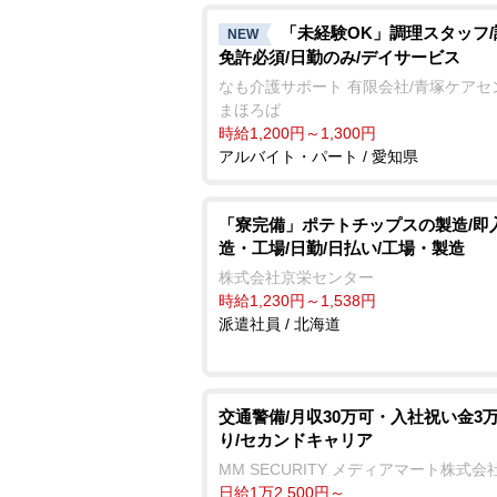
「未経験OK」調理スタッフ
NEW
免許必須/日勤のみ/デイサービス
なも介護サポート 有限会社/青塚ケアセ
まほろば
時給1,200円～1,300円
アルバイト・パート / 愛知県
「寮完備」ポテトチップスの製造/即
造・工場/日勤/日払い/工場・製造
株式会社京栄センター
時給1,230円～1,538円
派遣社員 / 北海道
交通警備/月収30万可・入社祝い金3
り/セカンドキャリア
MM SECURITY メディアマート株式会
日給1万2,500円～