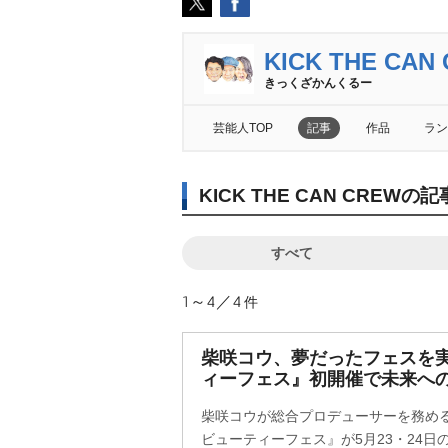
KICK THE CAN
きっくざかんくるー
芸能人TOP
記事
作品
ラン
KICK THE CAN CRE
すべて
1～4／4
件
柴咲コウ、夢だったフェスを実
ィーフェス』初開催で未来へ
柴咲コウが総合プロデューサーを務め
ビューティーフェス』が5月23・24日