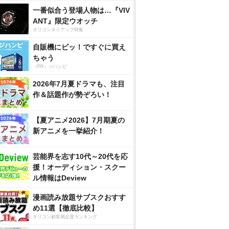
一番似合う登場人物は…『VIV
ANT』限定ウオッチ
オリコンタイアップ特集
自販機にピッ！ですぐに買え
ちゃう
（PR）ジハンピ
2026年7月夏ドラマも、注目
作＆話題作が勢ぞろい！
【夏アニメ2026】7月期夏の
新アニメを一挙紹介！
芸能界を志す10代～20代を応
援！オーディション・スクー
ル情報はDeview
漫画読み放題サブスクおすす
め11選【徹底比較】
オリコン顧客満足度ランキング