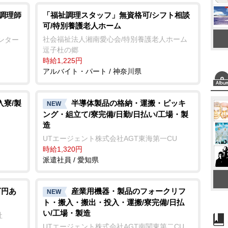
/調理師
「福祉調理スタッフ」無資格可/シフト相談
可/特別養護老人ホーム
社会福祉法人湘南愛心会/特別養護老人ホーム
ンター
逗子杜の郷
時給1,225円
アルバイト・パート / 神奈川県
入寮/製
半導体製品の格納・運搬・ピッキ
NEW
ング・組立て/寮完備/日勤/日払い/工場・製
造
UTエージェント株式会社AGT東海第一CU
時給1,320円
派遣社員 / 愛知県
万円あ
産業用機器・製品のフォークリフ
NEW
ト・搬入・搬出・投入・運搬/寮完備/日払
い/工場・製造
社
UTエージェント株式会社AGT南関東第二CU