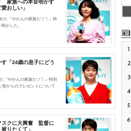
？ 家族への本音明かす
ど愛おしい」
れた『やかんの家族だゾ！』特
を明かした。
1
す「24歳の息子にどう
2
3
た『やかんの家族だゾ！』特別
た母からのプレゼントについて
4
5
6
マスクに大興奮 監督に
く被りたくて」