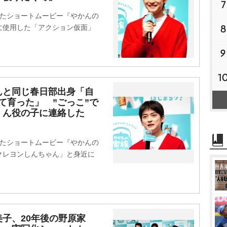
7
たショートムービー『やかんの
8
に使用した「アクション仮面」
9
1
んと同じ春日部出身「自
て育った」 ”ごっこ”で
くん役の子に連絡した
たショートムービー『やかんの
クレヨンしんちゃん」と身近に
子、20年後の野原家