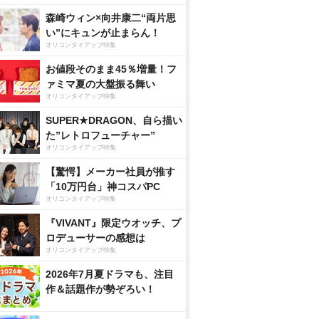
森崎ウィン×向井康二“両片思
い”にキュンが止まらん！
オリコンタイアップ特集
お値段そのまま45％増量！フ
ァミマ夏の大盤振る舞い
オリコンタイアップ特集
SUPER★DRAGON、自ら描い
た”レトロフューチャー”
オリコンタイアップ特集
【驚愕】メーカー社員が推す
「10万円台」神コスパPC
オリコンタイアップ特集
『VIVANT』限定ウオッチ、プ
ロデューサーの感想は
オリコンタイアップ特集
2026年7月夏ドラマも、注目
作＆話題作が勢ぞろい！