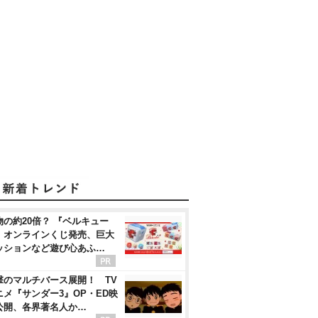
物の約20倍？ 『ベルキュー
』オンラインくじ発売、巨大
ッションなど遊び心あふ…
撃のマルチバース展開！ TV
ニメ『サンダー3』OP・ED映
公開、各界著名人か…