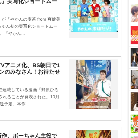
ん』実写化ショートムー
「やかんの麦茶 from 爽健美
ちゃん初の実写化ショートムー
『やかん...
Vアニメ化、BS朝日で1
ァンのみなさん！お待たせ
で連載している漫画『野原ひろ
されることが発表された。10月
送予定。本作...
新作、ボーちゃん主役で