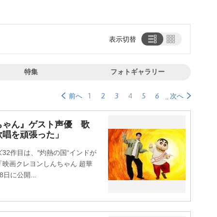
表示切替
特集
フォトギャラリー
1
2
3
4
5
6
前へ
次へ
ちゃん』ゲスト声優 歌
歌唱を頑張った」
2作目は、″灼熱の国“インドが
映画クレヨンしんちゃん 超華
日に公開...