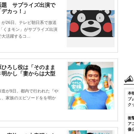
話題 サプライズ出演で
「デカっ！」
が26日、テレビ朝日系で放送
「くまモン」がサプライズ出演
活躍するコ...
原ひろし役は「そのまま
さ明かし「妻からは大型
泰造が9日、都内で行われた『
本
し、家族のエピソードをを明か
ブ
ク
衝
ア
像