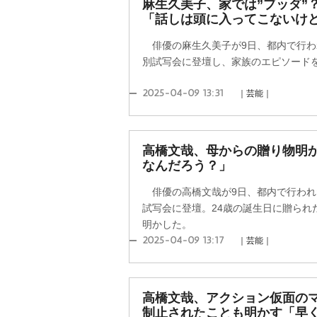
麻生久美子、家では”ブッダ”
「話しは頭に入ってこないけ
俳優の麻生久美子が9日、都内で行わ
別試写会に登壇し、家族のエピソード
2025-04-09 13:31
｜芸能｜
高橋文哉、母からの贈り物明か
なんだろう？」
俳優の高橋文哉が9日、都内で行われ
試写会に登壇。24歳の誕生日に贈られ
明かした。
2025-04-09 13:17
｜芸能｜
高橋文哉、アクション仮面の
制止されたことも明かす「早