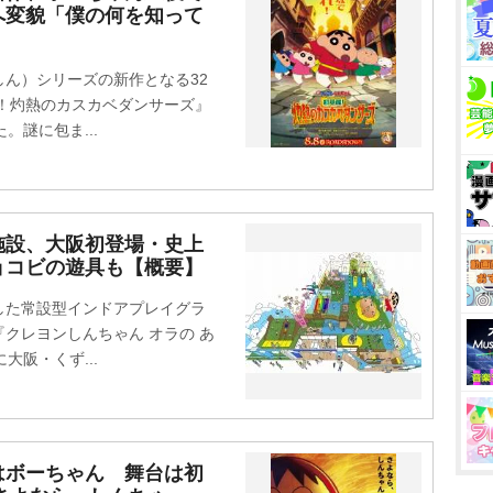
へ変貌「僕の何を知って
ん）シリーズの新作となる32
！灼熱のカスカベダンサーズ』
。謎に包ま...
施設、大阪初登場・史上
ョコビの遊具も【概要】
た常設型インドアプレイグラ
クレヨンしんちゃん オラの あ
大阪・くず...
はボーちゃん 舞台は初