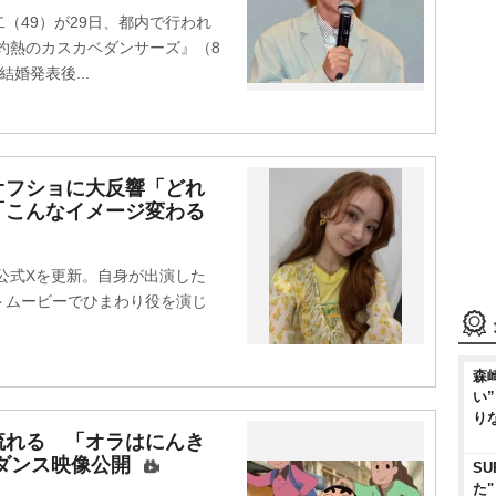
49）が29日、都内で行われ
灼熱のカスカベダンサーズ』（8
婚発表後...
オフショに大反響「どれ
「こんなイメージ変わる
公式Xを更新。自身が出演した
トムービーでひまわり役を演じ
森
い
り
流れる 「オラはにんき
ダンス映像公開
SU
た