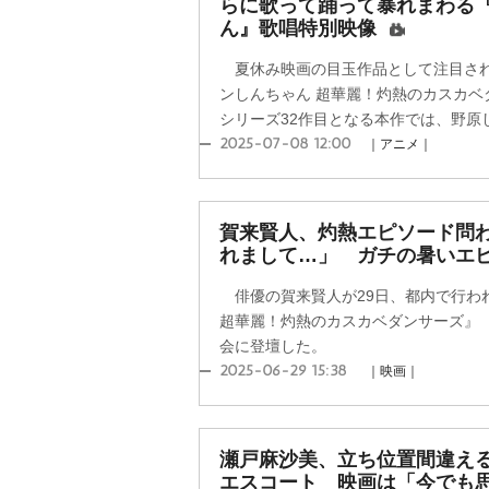
らに歌って踊って暴れまわる
ん』歌唱特別映像
夏休み映画の目玉作品として注目され
ンしんちゃん 超華麗！灼熱のカスカベ
シリーズ32作目となる本作では、野原し
2025-07-08 12:00
｜アニメ｜
賀来賢人、灼熱エピソード問
れまして…」 ガチの暑いエ
俳優の賀来賢人が29日、都内で行わ
超華麗！灼熱のカスカベダンサーズ』（
会に登壇した。
2025-06-29 15:38
｜映画｜
瀬戸麻沙美、立ち位置間違え
エスコート 映画は「今でも