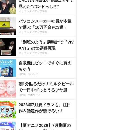
CROWN HEAD、結成1周年で
見えた”バンドらしさ”
オリコンタイアップ特集
パソコンメーカー社員が本気
で選ぶ「10万円台PC3選」
オリコンタイアップ特集
「別班のよう」腕時計で『VIV
ANT』の世界観再現
オリコンタイアップ特集
自販機にピッ！ですぐに買え
ちゃう
（PR）ジハンピ
朝1分貼るだけ！ミルクピール
で一日中ずっとうるツヤ肌
（PR）サボリーノ
2026年7月夏ドラマも、注目
作＆話題作が勢ぞろい！
【夏アニメ2026】7月期夏の