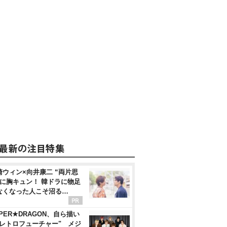
崎ウィン×向井康二 “両片思
”に胸キュン！ 韓ドラに物足
なくなった人こそ沼る…
PER★DRAGON、自ら描い
"レトロフューチャー" メジ