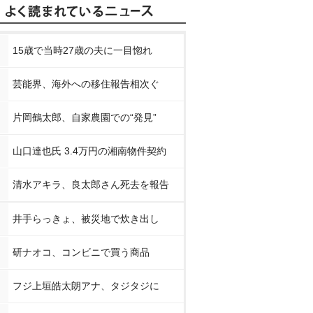
15歳で当時27歳の夫に一目惚れ
芸能界、海外への移住報告相次ぐ
片岡鶴太郎、自家農園での“発見”
山口達也氏 3.4万円の湘南物件契約
清水アキラ、良太郎さん死去を報告
井手らっきょ、被災地で炊き出し
研ナオコ、コンビニで買う商品
フジ上垣皓太朗アナ、タジタジに