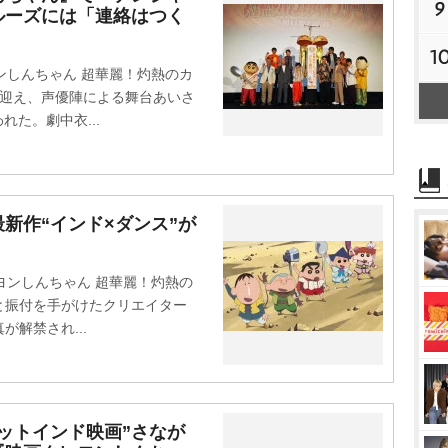
9
ルーズには「連絡はつく
1
ンしんちゃん 超華麗！灼熱のカ
を迎え、声優陣による舞台あいさ
れた。劇中衣...
新作“インド×ダンス”が
ヨンしんちゃん 超華麗！灼熱の
と振付を手がけたクリエイター
解禁され...
ットインド映画”さなが