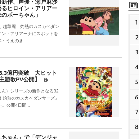
最新作、声優・瀬戸麻沙
語るヒロイン・アリアー
来のボーちゃん」
1
 超華麗！灼熱のカスカベダン
イン・アリアーナにスポットを
2
うえのき...
3
4
6.3億円突破 大ヒット
主題歌PV公開】
5
ん）シリーズの新作となる32
6
！灼熱のカスカベダンサーズ』
公開4日間...
7
8
んちゃん』で「デンジャ