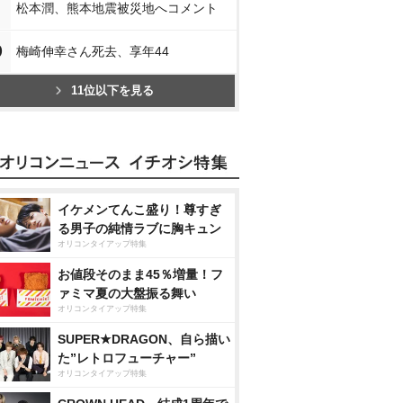
松本潤、熊本地震被災地へコメント
0
梅崎伸幸さん死去、享年44
11位以下を見る
イケメンてんこ盛り！尊すぎ
る男子の純情ラブに胸キュン
オリコンタイアップ特集
お値段そのまま45％増量！フ
ァミマ夏の大盤振る舞い
オリコンタイアップ特集
SUPER★DRAGON、自ら描い
た”レトロフューチャー”
オリコンタイアップ特集