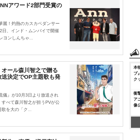
NNアワード2部門受賞の
華麗！灼熱のカスカベダンサー
2日、インド・ムンバイで開催
レヨンしんちゃ...
本
』オール森川智之で贈る
ブ
放送決定でOP主題歌も発
ク
衝
儀』が10月3日より放送され
ア
すべて森川智之が担うPVが公
像
を大の「ク...