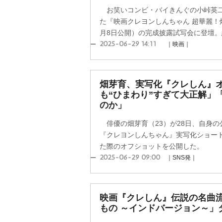
お笑いコンビ・バイきんぐの小峠英二（
た『映画クレヨンしんちゃん 超華麗！
月8日公開）の完成披露試写会に登壇。結
2025-06-29 14:11
｜映画｜
畑芽育、実写化『クレしん』
も“ひまわり”すぎて大正解」
のか」
俳優の畑芽育（23）が28日、自身の
『クレヨンしんちゃん』実写化ショー
た際のオフショットを公開した。
2025-06-29 09:00
｜SNS発｜
映画『クレしん』伝説の名曲
もの ～インドバージョン～」