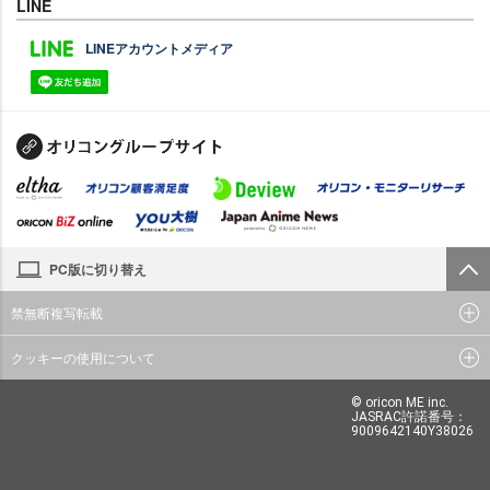
LINE
LINEアカウントメディア
PC版に切り替え
禁無断複写転載
クッキーの使用について
© oricon ME inc.
JASRAC許諾番号：
9009642140Y38026