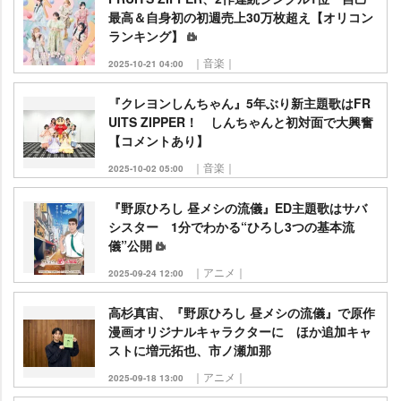
最高＆自身初の初週売上30万枚超え【オリコン
ランキング】
｜音楽｜
2025-10-21 04:00
『クレヨンしんちゃん』5年ぶり新主題歌はFR
UITS ZIPPER！ しんちゃんと初対面で大興奮
【コメントあり】
｜音楽｜
2025-10-02 05:00
『野原ひろし 昼メシの流儀』ED主題歌はサバ
シスター 1分でわかる“ひろし3つの基本流
儀”公開
｜アニメ｜
2025-09-24 12:00
高杉真宙、『野原ひろし 昼メシの流儀』で原作
漫画オリジナルキャラクターに ほか追加キャ
ストに増元拓也、市ノ瀬加那
｜アニメ｜
2025-09-18 13:00