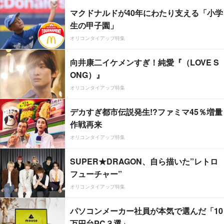
マクドナルドが40年にわたり支える「小学
生の甲子園」
オリコンタイアップ特集
向井康二イケメンすぎ！純愛『（LOVE S
ONG）』
オリコンタイアップ特集
デカすぎ都市伝説発生!?ファミマ45％増量
作戦再来
オリコンタイアップ特集
SUPER★DRAGON、自ら描いた”レトロ
フューチャー”
オリコンタイアップ特集
パソコンメーカー社員が本気で選んだ「10
万円台PC３選」