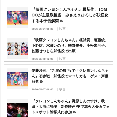
『映画クレヨンしんちゃん』最新作、TOM
OOが主題歌担当 みさえ＆ひろしが妖怪化
する本予告解禁
｜映画｜
2026-06-04 05:30
『映画クレヨンしんちゃん』梶裕貴、遠藤綾、
下野紘、水瀬いのり、咲野俊介、小松未可子、
佐藤せつじら妖怪役で出演
｜映画｜
2026-05-20 12:00
伊藤沙莉、“九尾の狐”役で『クレヨンしんちゃ
ん』初参戦 妖怪役でマユリカも ゲスト声優
解禁
｜映画｜
2026-05-07 06:42
『クレヨンしんちゃん』野原しんのすけ、秋
田・大曲に登場 新作映画PRで花火大会＆フォ
トスポット除幕式に参加