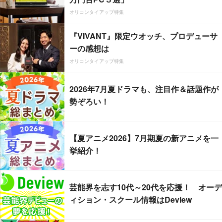
オリコンタイアップ特集
『VIVANT』限定ウオッチ、プロデューサ
ーの感想は
オリコンタイアップ特集
2026年7月夏ドラマも、注目作＆話題作が
勢ぞろい！
【夏アニメ2026】7月期夏の新アニメを一
挙紹介！
芸能界を志す10代～20代を応援！ オーデ
ィション・スクール情報はDeview