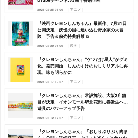
uTubeチャンネル3周年特別企画
｜アニメ｜
2026-02-25 06:00
『映画クレヨンしんちゃん』最新作、7月31日
公開決定 妖怪の国に迷い込む野原家の大冒
険 予告＆前売特典解禁
｜映画｜
2026-02-20 05:00
『クレヨンしんちゃん』“ケツだけ星人”がグミ
化、発売開始 しんのすけのおしりリアルに再
現、味も明らかに
｜アニメ｜
2026-02-17 19:27
『クレヨンしんちゃん』常設施設、大阪2店舗
目が決定 イオンモール堺北花田に春誕生へ…
遊具のパワーアップ予告
｜アニメ｜
2026-02-12 17:27
『クレヨンしんちゃん』「おしりぷりぷり肉ま
ん」公開・詳細発表 ぷりっ&ぱくっと食べ