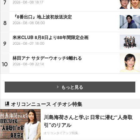
7
2026-08-08 18:17
『8番出口』地上波初放送決定
8
2026-08-08 08:00
米米CLUB 8月8日より88年間限定企画
9
2026-08-07 18:00
林田アナ サタデーウオッチ9離れる
10
2026-08-08 22:14
もっと見る
オリコンニュース イチオシ特集
川島海荷さんと学ぶ 日常に潜む“人身取
引”のリアル
オリコンタイアップ特集