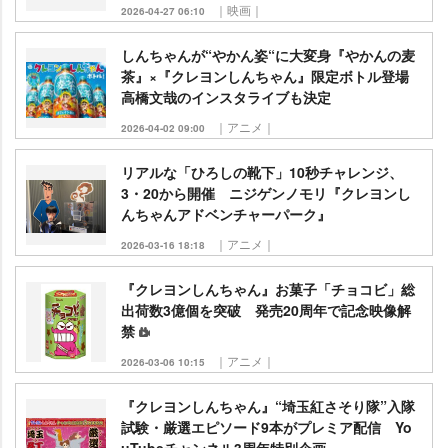
｜映画｜
2026-04-27 06:10
しんちゃんが“やかん姿“に大変身『やかんの麦
茶』×『クレヨンしんちゃん』限定ボトル登場
高橋文哉のインスタライブも決定
｜アニメ｜
2026-04-02 09:00
リアルな「ひろしの靴下」10秒チャレンジ、
3・20から開催 ニジゲンノモリ『クレヨンし
んちゃんアドベンチャーパーク』
｜アニメ｜
2026-03-16 18:18
『クレヨンしんちゃん』お菓子「チョコビ」総
出荷数3億個を突破 発売20周年で記念映像解
禁
｜アニメ｜
2026-03-06 10:15
『クレヨンしんちゃん』“埼玉紅さそり隊”入隊
試験・厳選エピソード9本がプレミア配信 Yo