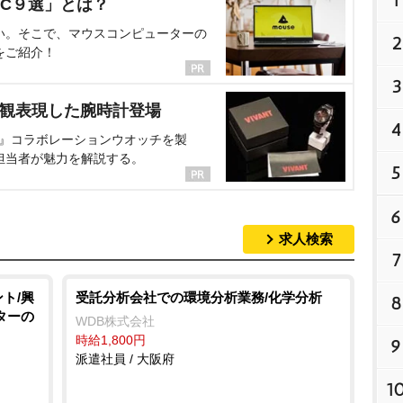
1
C９選」とは？
い。そこで、マウスコンピューターの
2
をご紹介！
3
界観表現した腕時計登場
4
NT』コラボレーションウオッチを製
担当者が魅力を解説する。
5
6
求人検索
7
ト/興
受託分析会社での環境分析業務/化学分析
8
ターの
WDB株式会社
時給1,800円
9
派遣社員 / 大阪府
1