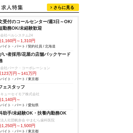
さらに見る
文受付のコールセンター/週3日～OK/
短勤務OK/未経験歓迎
会社ベルシステム24
1,160円～1,310円
バイト・パート / 契約社員 / 北海道
がい者採用/花屋の店舗バックヤード
務
式会社パーク・コーポレーション
123万円～141万円
バイト・パート / 東京都
フェスタッフ
タキューセイモア株式会社
1,140円～
バイト・パート / 愛知県
科助手/未経験OK・扶養内勤務OK
法人社団帆奈会 やまむら歯科医院
1,250円～1,500円
バイト・パート / 東京都