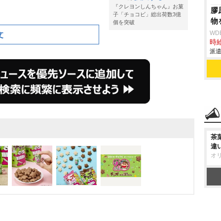
『クレヨンしんちゃん』お菓
膠
子「チョコビ」総出荷数3億
物
個を突破
WD
文
時給
派遣
茶
違
オ