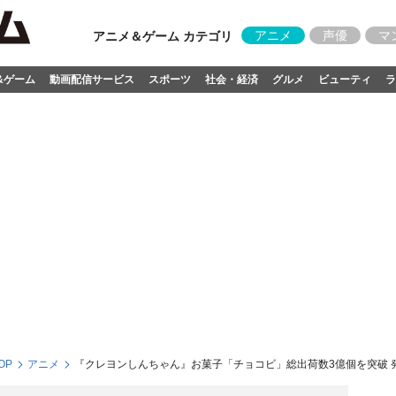
アニメ
声優
マ
アニメ＆ゲーム カテゴリ
&ゲーム
動画配信サービス
スポーツ
社会・経済
グルメ
ビューティ
ラ
OP
アニメ
『クレヨンしんちゃん』お菓子「チョコビ」総出荷数3億個を突破 