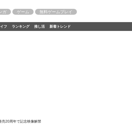
ンガ
ゲーム
無料ゲームプレイ
イフ
ランキング
推し活
新着トレンド
発売20周年で記念映像解禁