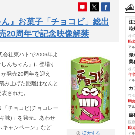
ゃん』お菓子「チョコビ」総出
注
時
売20周年で記念映像解禁
株式
時給
アル
会社東ハトで2006年よ
障
業
ンしんちゃん』に登場す
株
が発売20周年を迎え
年収
アル
積み上げた距離はなんと
カ
発表された。
ワ
時給
アル
り「チョコビ(チョコレー
歯
ーキ味)」を発売。あわせ
医療
ムキャンペーン」など
時給
拡大する
アル