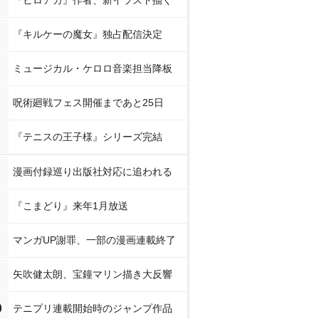
『ヒロアカ』作者、新イラスト描く
『キルケーの魔女』独占配信決定
ミュージカル・ケロロ音楽担当降板
呪術廻戦フェス開催まであと25日
『テニスの王子様』シリーズ完結
漫画付録巡り出版社対応に追われる
『こまどり』来年1月放送
マンガUP謝罪、一部の漫画連載終了
矢吹健太朗、宝鐘マリン描き大反響
0
テニプリ連載開始時のジャンプ作品