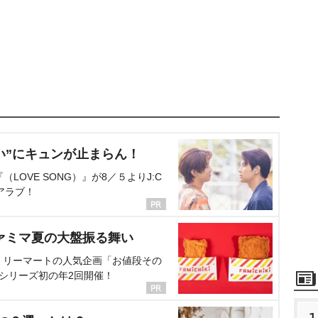
い”にキュンが止まらん！
OVE SONG）』が8／５よりJ:C
アラブ！
ァミマ夏の大盤振る舞い
ミリーマートの人気企画「お値段その
、シリーズ初の年2回開催！