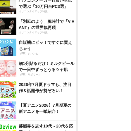
パソコンメーカー社員が本気
で選ぶ「10万円台PC3選」
オリコンタイアップ特集
「別班のよう」腕時計で『VIV
ANT』の世界観再現
オリコンタイアップ特集
自販機にピッ！ですぐに買え
ちゃう
（PR）ジハンピ
朝1分貼るだけ！ミルクピール
で一日中ずっとうるツヤ肌
（PR）サボリーノ
2026年7月夏ドラマも、注目
作＆話題作が勢ぞろい！
【夏アニメ2026】7月期夏の
新アニメを一挙紹介！
芸能界を志す10代～20代を応