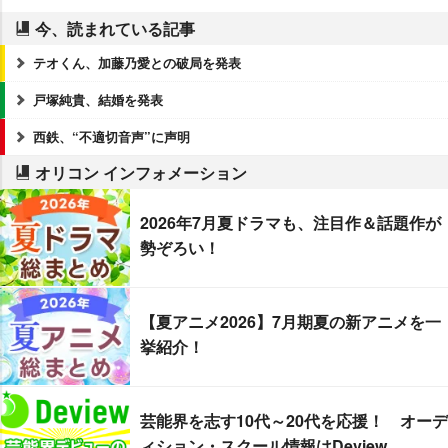
今、読まれている記事
テオくん、加藤乃愛との破局を発表
戸塚純貴、結婚を発表
西鉄、“不適切音声”に声明
オリコン インフォメーション
2026年7月夏ドラマも、注目作＆話題作が
勢ぞろい！
【夏アニメ2026】7月期夏の新アニメを一
挙紹介！
芸能界を志す10代～20代を応援！ オーデ
ィション・スクール情報はDeview