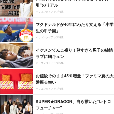
引”のリアル
オリコンタイアップ特集
マクドナルドが40年にわたり支える「小学
生の甲子園」
オリコンタイアップ特集
イケメンてんこ盛り！尊すぎる男子の純情
ラブに胸キュン
オリコンタイアップ特集
お値段そのまま45％増量！ファミマ夏の大
盤振る舞い
オリコンタイアップ特集
SUPER★DRAGON、自ら描いた”レトロ
フューチャー”