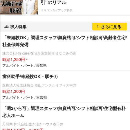
引”のリアル
オリコンタイアップ特集
求人特集
さらに見る
「未経験OK」調理スタッフ/無資格可/シフト相談可/高齢者住宅/
社会保障完備
株式会社Risicare/在宅介護支援住宅 なごみの家
時給1,250円～
アルバイト・パート / 愛知県
歯科助手/未経験OK・駅チカ
医療法人社団練廣会 松山デンタルオフィス中野
時給1,300円
アルバイト・パート / 東京都
「週3から可」調理スタッフ/無資格可/シフト相談可/住宅型有料
老人ホーム
丹羽商 株式会社/生き活きハウス春日井
時給1,140円～1,310円