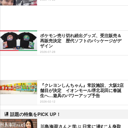
ポケモン売り切れ続出グッズ、受注販売＆
再販売決定 歴代ソフトのパッケージがデ
ザイン
2026-07-28
『クレヨンしんちゃん』常設施設、大阪2店
舗目が決定 イオンモール堺北花田に春誕
生へ…遊具のパワーアップ予告
2026-02-12
話題の特集をPICK UP！
川島海荷さんと学ぶ 日常に潜む“人身取