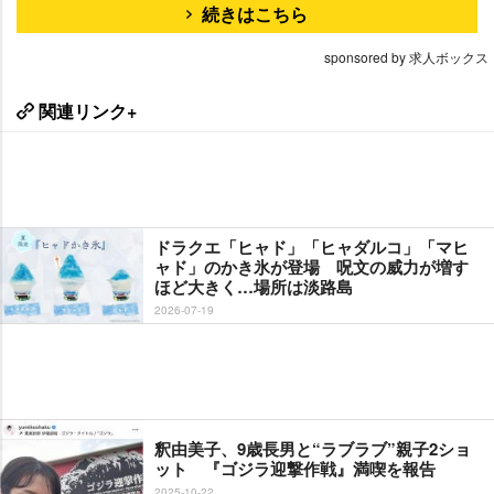
続きはこちら
sponsored by 求人ボックス
関連リンク+
ドラクエ「ヒャド」「ヒャダルコ」「マヒ
ャド」のかき氷が登場 呪文の威力が増す
ほど大きく…場所は淡路島
2026-07-19
釈由美子、9歳長男と“ラブラブ”親子2ショ
ット 『ゴジラ迎撃作戦』満喫を報告
2025-10-22