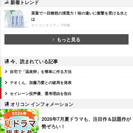
新着トレンド
茶葉で一目瞭然の浸透力！味の違いに衝撃を受ける水と
は
オリコンタイアップ特集
もっと見る
今、読まれている記事
自宅で「温泉卵」を簡単に作る方法
テオくん、加藤乃愛との破局を発表
セイレーン役声優、選考理由を告白
オリコン インフォメーション
2026年7月夏ドラマも、注目作＆話題作が
勢ぞろい！