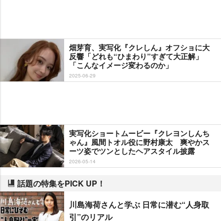
畑芽育、実写化『クレしん』オフショに大
反響「どれも“ひまわり”すぎて大正解」
「こんなイメージ変わるのか」
2025-06-29
実写化ショートムービー『クレヨンしんち
ゃん』風間トオル役に野村康太 爽やかス
ーツ姿でツンとしたヘアスタイル披露
2026-05-14
話題の特集をPICK UP！
川島海荷さんと学ぶ 日常に潜む“人身取
引”のリアル