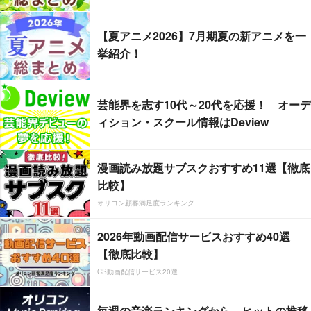
【夏アニメ2026】7月期夏の新アニメを一
挙紹介！
芸能界を志す10代～20代を応援！ オーデ
ィション・スクール情報はDeview
漫画読み放題サブスクおすすめ11選【徹底
比較】
オリコン顧客満足度ランキング
2026年動画配信サービスおすすめ40選
【徹底比較】
CS動画配信サービス20選
毎週の音楽ランキングから、ヒットの推移