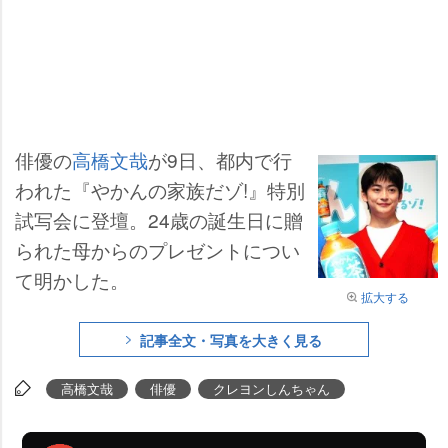
俳優の
高橋文哉
が9日、都内で行
われた『やかんの家族だゾ!』特別
試写会に登壇。24歳の誕生日に贈
られた母からのプレゼントについ
て明かした。
拡大する
記事全文・写真を大きく見る
高橋文哉
俳優
クレヨンしんちゃん