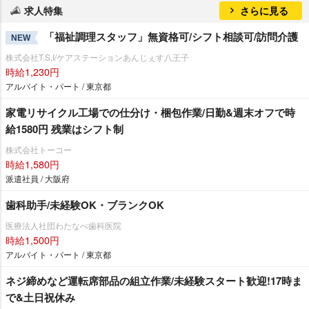
求人特集
さらに見る
「福祉調理スタッフ」無資格可/シフト相談可/訪問介護
NEW
株式会社T.S.I/ケアステーションあんじぇす八王子
時給1,230円
アルバイト・パート / 東京都
家電リサイクル工場での仕分け・梱包作業/日勤&週末オフで時
給1580円 残業はシフト制
株式会社トーコー
時給1,580円
派遣社員 / 大阪府
歯科助手/未経験OK・ブランクOK
医療法人社団わたなべ歯科医院
時給1,500円
アルバイト・パート / 東京都
ネジ締めなど運転席部品の組立作業/未経験スタート歓迎!17時ま
で&土日祝休み