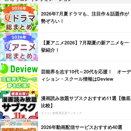
2026年7月夏ドラマも、注目作＆話題作が
勢ぞろい！
【夏アニメ2026】7月期夏の新アニメを一
挙紹介！
芸能界を志す10代～20代を応援！ オーデ
ィション・スクール情報はDeview
漫画読み放題サブスクおすすめ11選【徹底
比較】
オリコン顧客満足度ランキング
2026年動画配信サービスおすすめ40選