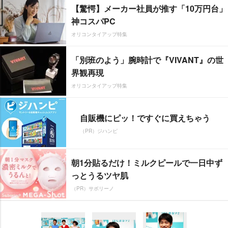
【驚愕】メーカー社員が推す「10万円台」
神コスパPC
オリコンタイアップ特集
「別班のよう」腕時計で『VIVANT』の世
界観再現
オリコンタイアップ特集
自販機にピッ！ですぐに買えちゃう
（PR）ジハンピ
朝1分貼るだけ！ミルクピールで一日中ず
っとうるツヤ肌
（PR）サボリーノ