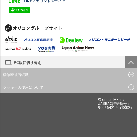
LINEアカウントメディア
PC版に切り替え
禁無断複写転載
クッキーの使用について
© oricon ME inc.
JASRAC許諾番号：
9009642140Y38026