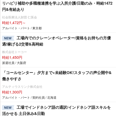
リハビリ補助や多職種連携を学ぶ入所介護/日勤のみ・時給1472
円&有給あり
社会医療法人財団 仁医会
時給1,472円～
アルバイト・パート / 東京都
工場内でのクレーンオペレーター/資格をお持ちの方優
NEW
遇!稼げる2交替&高時給
株式会社トーコー
時給1,450円
派遣社員 / 大阪府
「コールセンター」夕方まで×未経験OK!スタッフの声公開中&
働きやすさ
アルティウスリンク株式会社
時給1,300円
アルバイト・パート / 契約社員 / 北海道
工場でインドネシア語の通訳/インドネシア語スキルを
NEW
活かせる 土日休み&日勤