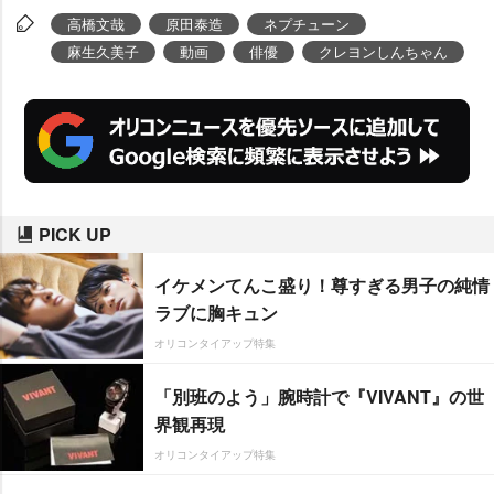
優の
麻生久美子
が登壇した。
高橋文哉
原田泰造
ネプチューン
麻生久美子
動画
俳優
クレヨンしんちゃん
PICK UP
イケメンてんこ盛り！尊すぎる男子の純情
ラブに胸キュン
オリコンタイアップ特集
「別班のよう」腕時計で『VIVANT』の世
界観再現
オリコンタイアップ特集