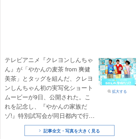
テレビアニメ『クレヨンしんちゃ
ん』が「やかんの麦茶 from 爽健
美茶」とタッグを組んだ、クレヨ
ンしんちゃん初の実写化ショート
拡大する
ムービーが9日、公開された。こ
れを記念し、『やかんの家族だ
ゾ!』特別試写会が同日都内で行わ
れ、俳優の
高橋文哉
、お笑いトリ
記事全文・写真を大きく見る
オ・
ネプチューン
の
原田泰造
、俳