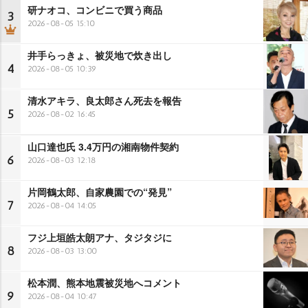
研ナオコ、コンビニで買う商品
3
2026-08-05 15:10
井手らっきょ、被災地で炊き出し
4
2026-08-05 10:39
清水アキラ、良太郎さん死去を報告
5
2026-08-02 16:45
山口達也氏 3.4万円の湘南物件契約
6
2026-08-03 12:18
片岡鶴太郎、自家農園での“発見”
7
2026-08-04 14:05
フジ上垣皓太朗アナ、タジタジに
8
2026-08-03 13:00
松本潤、熊本地震被災地へコメント
9
2026-08-04 10:47