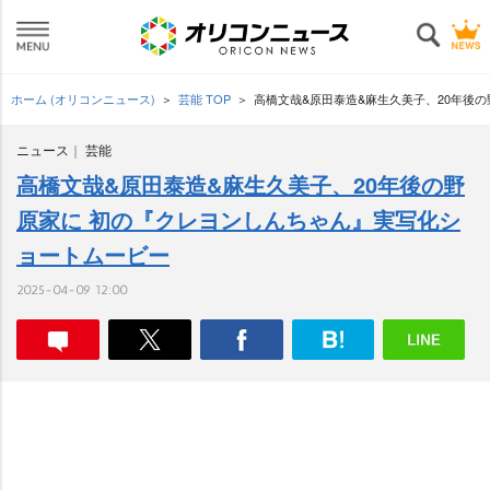
ホーム (オリコンニュース)
芸能 TOP
高橋文哉&原田泰造&麻生久美子、20年後
ニュース
芸能
高橋文哉&原田泰造&麻生久美子、20年後の野
原家に 初の『クレヨンしんちゃん』実写化シ
ョートムービー
2025-04-09 12:00