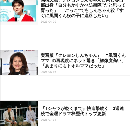
部出身「自分もかすかべ防衛隊”だと思って
育った」 ”ごっこ”でもしんちゃん役「す
ぐに風間くん役の子に連絡したい」
2025-04-09
実写版『クレヨンしんちゃん』 “風間くん
ママ”の再現度にネット驚き「解像度高い」
「あまりにもトオルママだった」
2026-05-16
『Tシャツが乾くまで』快進撃続く 3週連
続で金曜ドラマ枠歴代トップ更新
2026-07-31