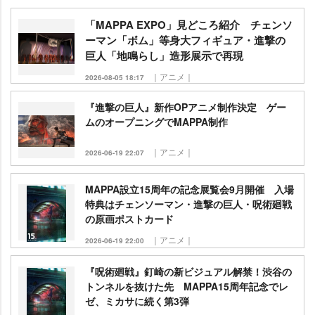
「MAPPA EXPO」見どころ紹介 チェンソ
ーマン「ボム」等身大フィギュア・進撃の
巨人「地鳴らし」造形展示で再現
｜アニメ｜
2026-08-05 18:17
『進撃の巨人』新作OPアニメ制作決定 ゲー
ムのオープニングでMAPPA制作
｜アニメ｜
2026-06-19 22:07
MAPPA設立15周年の記念展覧会9月開催 入場
特典はチェンソーマン・進撃の巨人・呪術廻戦
の原画ポストカード
｜アニメ｜
2026-06-19 22:00
『呪術廻戦』釘崎の新ビジュアル解禁！渋谷の
トンネルを抜けた先 MAPPA15周年記念でレ
ゼ、ミカサに続く第3弾