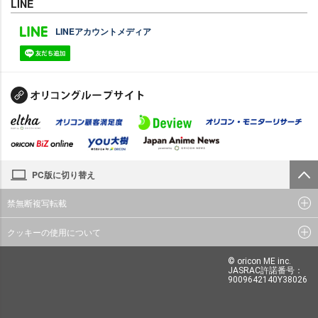
LINE
LINEアカウントメディア
PC版に切り替え
禁無断複写転載
クッキーの使用について
© oricon ME inc.
JASRAC許諾番号：
9009642140Y38026