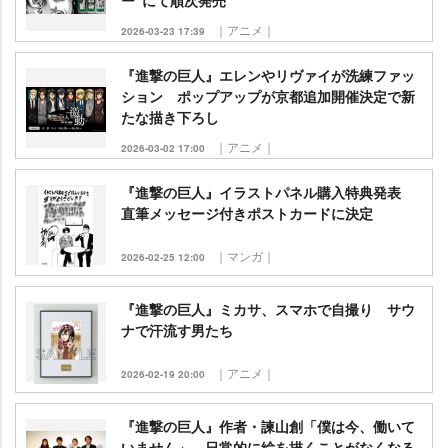
ー”にて順次発売
｜アニメ｜
2026-03-23 17:39
『進撃の巨人』エレンやリヴァイが洗練ファッ
ション ポップアップが京都追加開催決定で新
たな描き下ろし
｜アニメ｜
2026-03-02 17:00
『進撃の巨人』イラストパネル購入特典発表
直筆メッセージ付きポストカードに決定
｜マンガ｜
2026-02-25 12:00
『進撃の巨人』ミカサ、スマホで自撮り サウ
ナで汗流す男たち
｜アニメ｜
2026-02-19 20:00
『進撃の巨人』作者・諫山創「僕は今、働いて
いません」 日常的に絵を描くことがなくなる