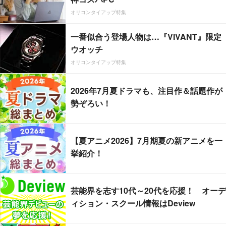
オリコンタイアップ特集
一番似合う登場人物は…『VIVANT』限定
ウオッチ
オリコンタイアップ特集
2026年7月夏ドラマも、注目作＆話題作が
勢ぞろい！
【夏アニメ2026】7月期夏の新アニメを一
挙紹介！
芸能界を志す10代～20代を応援！ オーデ
ィション・スクール情報はDeview