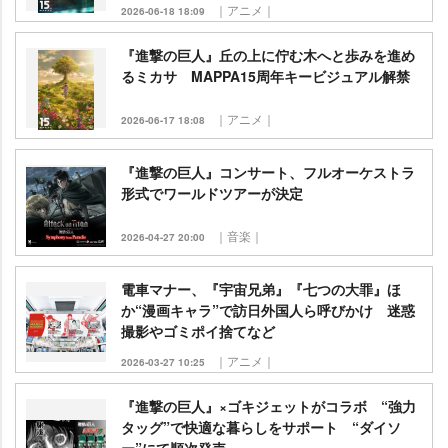
｜アニメ｜
2026-06-18 18:09
『進撃の巨人』丘の上に佇む木へと歩みを進め
るミカサ MAPPA15周年キービジュアル解禁
｜アニメ｜
2026-06-17 18:08
『進撃の巨人』コンサート、フルオーケストラ
形式でワールドツアーが決定
｜音楽｜
2026-04-27 20:00
電車マナー、『宇宙兄弟』『七つの大罪』ほ
か“漫画キャラ”で訪日外国人ら呼びかけ 迷惑
撮影やゴミポイ捨てなど
｜アニメ｜
2026-03-27 10:25
『進撃の巨人』×ゴキジェットがコラボ “強力
タッグ”で快適な暮らしをサポート “ダイソ