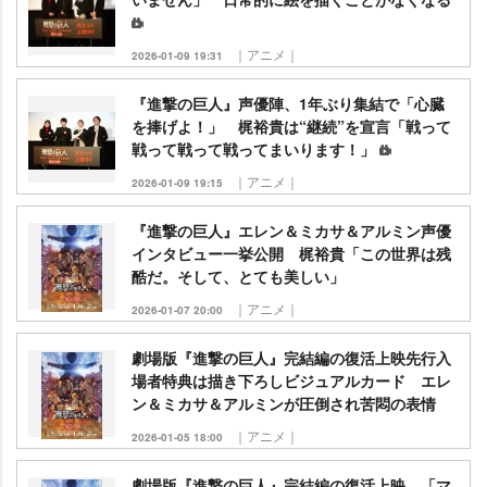
｜アニメ｜
2026-01-09 19:31
『進撃の巨人』声優陣、1年ぶり集結で「心臓
を捧げよ！」 梶裕貴は“継続”を宣言「戦って
戦って戦って戦ってまいります！」
｜アニメ｜
2026-01-09 19:15
『進撃の巨人』エレン＆ミカサ＆アルミン声優
インタビュー一挙公開 梶裕貴「この世界は残
酷だ。そして、とても美しい」
｜アニメ｜
2026-01-07 20:00
劇場版『進撃の巨人』完結編の復活上映先行入
場者特典は描き下ろしビジュアルカード エレ
ン＆ミカサ＆アルミンが圧倒され苦悶の表情
｜アニメ｜
2026-01-05 18:00
劇場版『進撃の巨人』完結編の復活上映 「マ