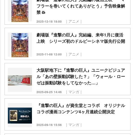
フラーを巻いてくれてありがとう」予告映像解
禁
｜アニメ｜
2025-12-18 18:00
劇場版『進撃の巨人』完結編、来年1月に復活
上映 シリーズ初のドルビーシネマ版先行公開
｜アニメ｜
2025-11-08 12:00
大阪駅地下に『進撃の巨人』ユニークビジュア
ル「あの壁振動試験した？」「ウォール・ロー
ゼは振動試験をしてなかった…」
｜マンガ｜
2025-09-25 14:46
『進撃の巨人』が資生堂とコラボ オリジナル
コラボ漫画コンテンツ4ヶ月連続公開決定
｜マンガ｜
2025-09-16 15:56