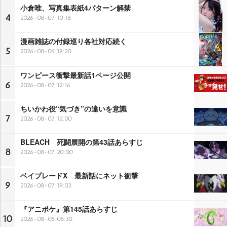
小倉唯、写真集表紙4パターン解禁
4
2026-08-07 10:18
漫画雑誌の付録巡り各社対応続く
5
2026-08-06 19:20
ワンピース衝撃最新話1ページ公開
6
2026-08-07 12:16
ちいかわ役“気づき”の違いを意識
7
2026-08-07 12:00
BLEACH 死闘展開の第43話あらすじ
8
2026-08-07 20:00
ベイブレードX 最新話にネット衝撃
9
2026-08-07 19:03
『アニポケ』第145話あらすじ
10
2026-08-08 08:30