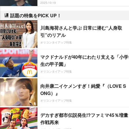
2025-10-19
話題の特集をPICK UP！
川島海荷さんと学ぶ 日常に潜む“人身取
引”のリアル
オリコンタイアップ特集
マクドナルドが40年にわたり支える「小学
生の甲子園」
オリコンタイアップ特集
向井康二イケメンすぎ！純愛『（LOVE S
ONG）』
オリコンタイアップ特集
デカすぎ都市伝説発生!?ファミマ45％増量
作戦再来