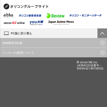
PC版に切り替え
禁無断複写転載
クッキーの使用について
© oricon ME inc.
JASRAC許諾番号：
9009642140Y38026