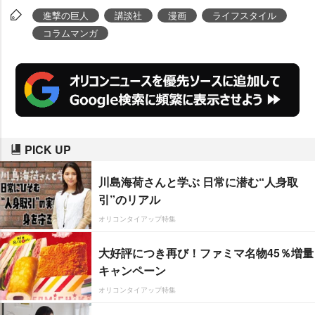
目指した新たなマナーも追加し
進撃の巨人
講談社
漫画
ライフスタイル
た。
コラムマンガ
PICK UP
川島海荷さんと学ぶ 日常に潜む“人身取
引”のリアル
オリコンタイアップ特集
大好評につき再び！ファミマ名物45％増量
キャンペーン
オリコンタイアップ特集