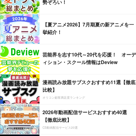
勢ぞろい！
【夏アニメ2026】7月期夏の新アニメを一
挙紹介！
芸能界を志す10代～20代を応援！ オーデ
ィション・スクール情報はDeview
漫画読み放題サブスクおすすめ11選【徹底
比較】
オリコン顧客満足度ランキング
2026年動画配信サービスおすすめ40選
【徹底比較】
CS動画配信サービス20選