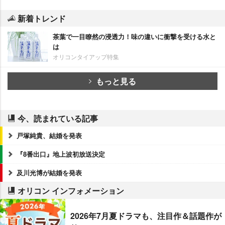
新着トレンド
茶葉で一目瞭然の浸透力！味の違いに衝撃を受ける水と
は
オリコンタイアップ特集
もっと見る
今、読まれている記事
戸塚純貴、結婚を発表
『8番出口』地上波初放送決定
及川光博が結婚を発表
オリコン インフォメーション
2026年7月夏ドラマも、注目作＆話題作が