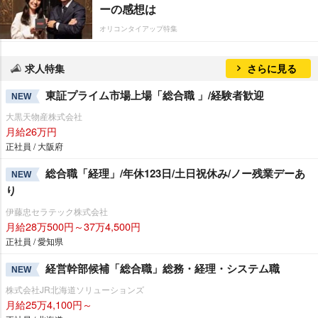
ーの感想は
オリコンタイアップ特集
求人特集
さらに見る
東証プライム市場上場「総合職 」/経験者歓迎
NEW
大黒天物産株式会社
月給26万円
正社員 / 大阪府
総合職「経理」/年休123日/土日祝休み/ノー残業デーあ
NEW
り
伊藤忠セラテック株式会社
月給28万500円～37万4,500円
正社員 / 愛知県
経営幹部候補「総合職」総務・経理・システム職
NEW
株式会社JR北海道ソリューションズ
月給25万4,100円～