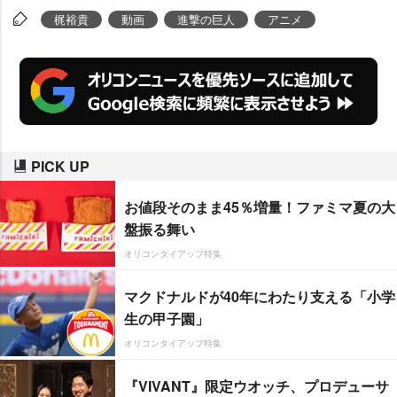
梶裕貴
動画
進撃の巨人
アニメ
PICK UP
お値段そのまま45％増量！ファミマ夏の大
盤振る舞い
オリコンタイアップ特集
マクドナルドが40年にわたり支える「小学
生の甲子園」
オリコンタイアップ特集
『VIVANT』限定ウオッチ、プロデューサ