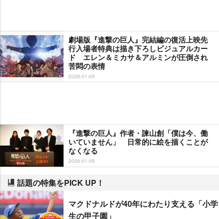
劇場版『進撃の巨人』完結編の復活上映先
行入場者特典は描き下ろしビジュアルカー
ド エレン＆ミカサ＆アルミンが圧倒され
苦悶の表情
2026-01-05
『進撃の巨人』作者・諫山創「僕は今、働
いていません」 日常的に絵を描くことが
なくなる
2026-01-09
話題の特集をPICK UP！
マクドナルドが40年にわたり支える「小学
生の甲子園」