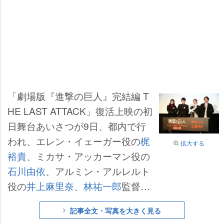
「劇場版『進撃の巨人』完結編 T
HE LAST ATTACK」復活上映の初
日舞台あいさつが9日、都内で行
われ、エレン・イェーガー役の
梶
拡大する
裕貴
、ミカサ・アッカーマン役の
石川由依
、アルミン・アルレルト
役の
井上麻里奈
、
林祐一郎
監督が
登壇した。
記事全文・写真を大きく見る