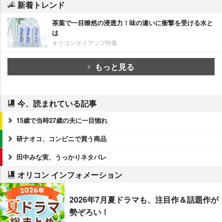
新着トレンド
茶葉で一目瞭然の浸透力！味の違いに衝撃を受ける水と
は
オリコンタイアップ特集
もっと見る
今、読まれている記事
15歳で当時27歳の夫に一目惚れ
研ナオコ、コンビニで買う商品
田中みな実、うっかりネタバレ
オリコン インフォメーション
2026年7月夏ドラマも、注目作＆話題作が
勢ぞろい！