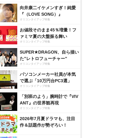
向井康二イケメンすぎ！純愛
『（LOVE SONG）』
オリコンタイアップ特集
お値段そのまま45％増量！フ
ァミマ夏の大盤振る舞い
オリコンタイアップ特集
SUPER★DRAGON、自ら描い
た”レトロフューチャー”
オリコンタイアップ特集
パソコンメーカー社員が本気
で選ぶ「10万円台PC3選」
オリコンタイアップ特集
「別班のよう」腕時計で『VIV
ANT』の世界観再現
オリコンタイアップ特集
2026年7月夏ドラマも、注目
作＆話題作が勢ぞろい！