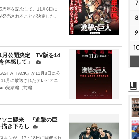
7
周年を記念して、11月6日に
が発売されることが決定した。
8
9
1
月公開決定 TV版を14
しを体感して」
T ATTACK』が11月8日に公
と11月に放送されたテレビアニ
son完結編（前編...
マソニ襲来 『進撃の巨
ト描き下ろし
キンが、17・18日に開催され