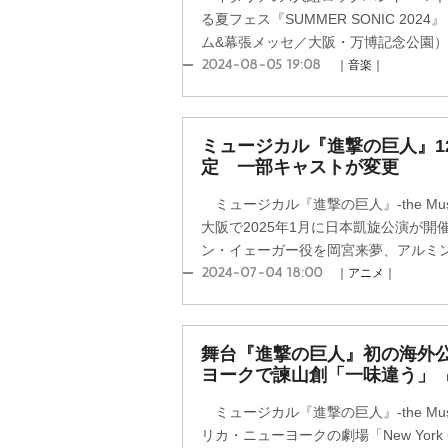
る夏フェス『SUMMER SONIC 20
ム&幕張メッセ／大阪・万博記念公園）の
2024-08-05 19:08
｜音楽｜
ミュージカル『進撃の巨人』1
定 一部キャストが変更
ミュージカル『進撃の巨人』-the Musi
大阪で2025年1月に日本凱旋公演が
ン・イェーガー役を岡宮来夢、アルミン・
2024-07-04 18:00
｜アニメ｜
舞台『進撃の巨人』初の海外公
ヨークで諫山創「一味違う」
ミュージカル『進撃の巨人』-the Musi
リカ・ニューヨークの劇場「New York C