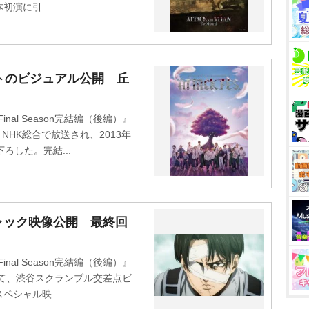
演に引...
トのビジュアル公開 丘
nal Season完結編（後編）』
NHK総合で放送され、2013年
ろした。完結...
ャック映像公開 最終回
nal Season完結編（後編）』
て、渋谷スクランブル交差点ビ
シャル映...