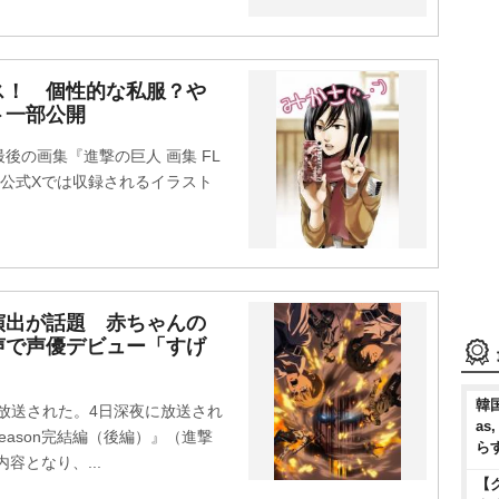
ス！ 個性的な私服？
ト一部公開
の画集『進撃の巨人 画集 FL
る。公式Xでは収録されるイラスト
演出が話題 赤ちゃんの
声で声優デビュー「すげ
韓国
が放送された。4日深夜に放送され
as
 Season完結編（後編）』（進撃
ら
容となり、...
【