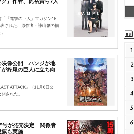
ック』作者、梶裕貴ら7人
「『進撃の巨人』マガジン15
発表された。原作者・諫山創の描
た。
1
の映像公開 ハンジが地
2
イが終尾の巨人に立ち向
3
T ATTACK』（11月8日公
4
公開された。
5
6
年号が発売決定 関係者
投票も実施