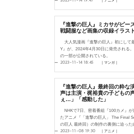
2023-11-14 19:47
｜アニメ｜
『進撃の巨人』ミカサがピー
戦闘服など画集の収録イラス
大人気漫画『進撃の巨人』初にして最後
Y』が、2024年4月30日に発売され
の一部が公開されている。
2023-11-14 18:45
｜マンガ｜
『進撃の巨人』最終回の粋な
声は主演・梶裕貴の子どもの
ぇ…」「感動した」
NHKで7日、密着番組『100カメ』
たアニメ『「進撃の巨人」 The Final
の巨人 最終回）の制作の裏側に迫った内
2023-11-08 19:30
｜アニメ｜