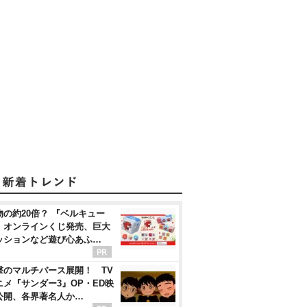
物の約20倍？ 『ベルキュー
』オンラインくじ発売、巨大
ッションなど遊び心あふ…
撃のマルチバース展開！ TV
ニメ『サンダー3』OP・ED映
公開、各界著名人か…