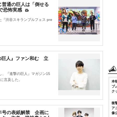
じ普通の巨人は「倒せる
験で恐怖実感
『渋谷スキランブルフェス pre
の巨人』ファン和む 立
」
、『進撃の巨人』マガジン15
トに言及した。
本
ブ
ク
衝
ア
年号の表紙解禁 企画に
像