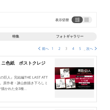
表示切替
特集
フォトギャラリー
1
2
3
4
5
前へ
次へ
ミニ色紙 ポストクレジ
人』完結編THE LAST ATT
た。原作者・諫山創描き下ろしミ
かれた全3種...