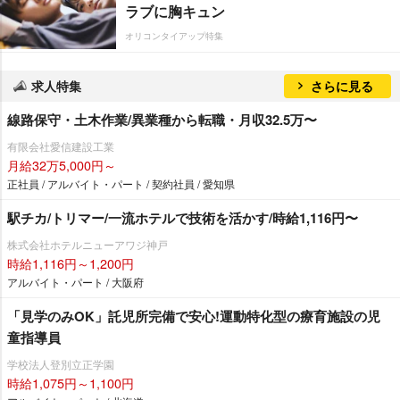
ラブに胸キュン
オリコンタイアップ特集
求人特集
さらに見る
線路保守・土木作業/異業種から転職・月収32.5万〜
有限会社愛信建設工業
月給32万5,000円～
正社員 / アルバイト・パート / 契約社員 / 愛知県
駅チカ/トリマー/一流ホテルで技術を活かす/時給1,116円〜
株式会社ホテルニューアワジ神戸
時給1,116円～1,200円
アルバイト・パート / 大阪府
「見学のみOK」託児所完備で安心!運動特化型の療育施設の児
童指導員
学校法人登別立正学園
時給1,075円～1,100円