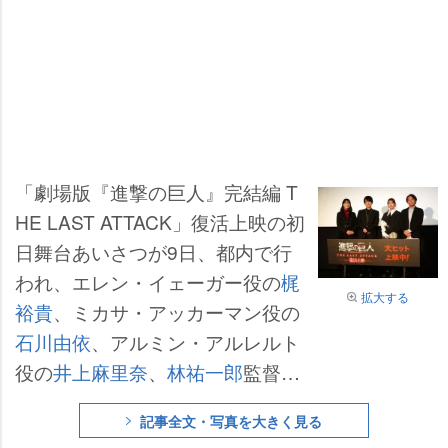
「劇場版『進撃の巨人』完結編 T
HE LAST ATTACK」復活上映の初
日舞台あいさつが9日、都内で行
われ、エレン・イェーガー役の
梶
拡大する
裕貴
、ミカサ・アッカーマン役の
石川由依
、アルミン・アルレルト
役の
井上麻里奈
、
林祐一郎
監督が
登壇。原作の
諫山創
氏がサプライ
記事全文・写真を大きく見る
ズでメッセージを寄せた。