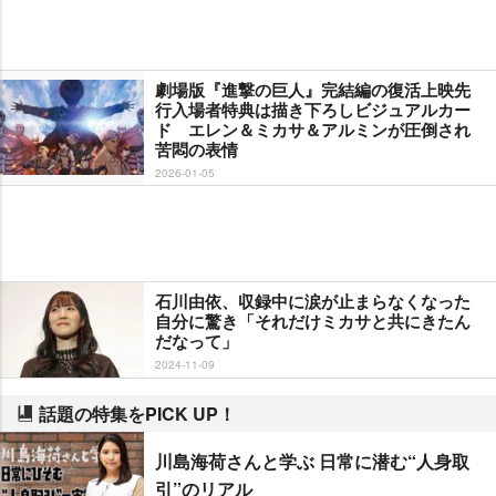
劇場版『進撃の巨人』完結編の復活上映先
行入場者特典は描き下ろしビジュアルカー
ド エレン＆ミカサ＆アルミンが圧倒され
苦悶の表情
2026-01-05
石川由依、収録中に涙が止まらなくなった
自分に驚き「それだけミカサと共にきたん
だなって」
2024-11-09
話題の特集をPICK UP！
川島海荷さんと学ぶ 日常に潜む“人身取
引”のリアル