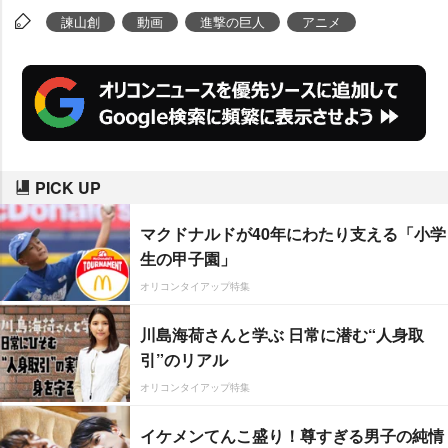
諫山創
動画
進撃の巨人
アニメ
PICK UP
マクドナルドが40年にわたり支える「小学
生の甲子園」
オリコンタイアップ特集
川島海荷さんと学ぶ 日常に潜む“人身取
引”のリアル
オリコンタイアップ特集
イケメンてんこ盛り！尊すぎる男子の純情