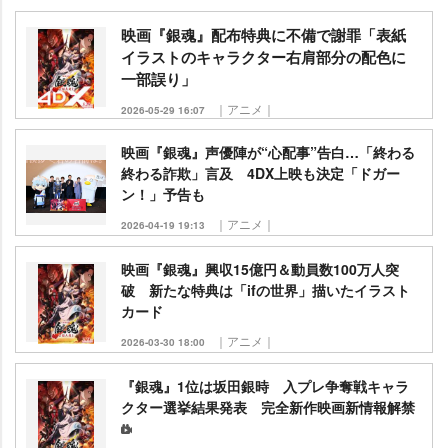
映画『銀魂』配布特典に不備で謝罪「表紙
イラストのキャラクター右肩部分の配色に
一部誤り」
｜アニメ｜
2026-05-29 16:07
映画『銀魂』声優陣が“心配事”告白…「終わる
終わる詐欺」言及 4DX上映も決定「ドガー
ン！」予告も
｜アニメ｜
2026-04-19 19:13
映画『銀魂』興収15億円＆動員数100万人突
破 新たな特典は「ifの世界」描いたイラスト
カード
｜アニメ｜
2026-03-30 18:00
『銀魂』1位は坂田銀時 入プレ争奪戦キャラ
クター選挙結果発表 完全新作映画新情報解禁