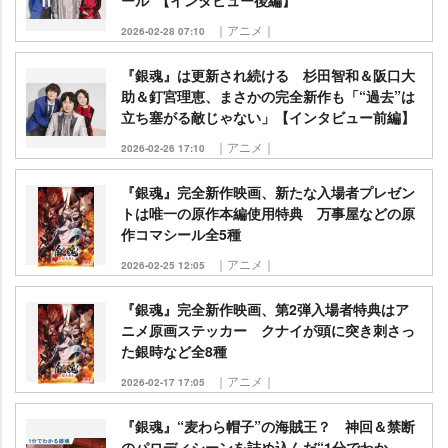
ール”【インタビュー後編】
｜アニメ｜
2026-02-28 07:10
『銀魂』は更新され続ける 杉田智和＆阪口大
助＆釘宮理恵、まさかの完全新作も「“過去”は
立ち塞がる敵じゃない」【インタビュー前編】
｜アニメ｜
2026-02-26 17:10
『銀魂』完全新作映画、新たな入場者プレゼン
トは唯一の原作本編使用特典 万事屋などの原
作コマシール全5種
｜アニメ｜
2026-02-25 12:05
『銀魂』完全新作映画、第2弾入場者特典はア
ニメ原画ステッカー クナイが頭に突き刺さっ
た銀時など全8種
｜アニメ｜
2026-02-17 17:05
『銀魂』“麦わら帽子”の海賊王？ 神回＆禁断
のパロディシーンを詰め込んだ“1分でわか