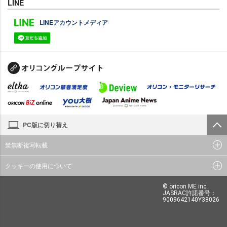
LINE
LINEアカウントメディア
PC版に切り替え
禁無断複写転載
クッキーの使用について
© oricon ME inc.
JASRAC許諾番号：
9009642140Y38026