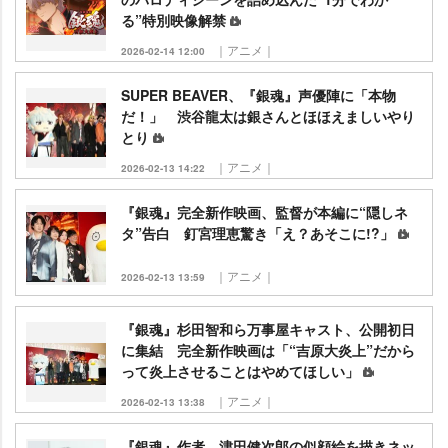
る”特別映像解禁
｜アニメ｜
2026-02-14 12:00
SUPER BEAVER、『銀魂』声優陣に「本物
だ！」 渋谷龍太は銀さんとほほえましいやり
とり
｜アニメ｜
2026-02-13 14:22
『銀魂』完全新作映画、監督が本編に“隠しネ
タ”告白 釘宮理恵驚き「え？あそこに!?」
｜アニメ｜
2026-02-13 13:59
『銀魂』杉田智和ら万事屋キャスト、公開初日
に集結 完全新作映画は「“吉原大炎上”だから
って炎上させることはやめてほしい」
｜アニメ｜
2026-02-13 13:38
『銀魂』作者、津田健次郎の似顔絵を描きネッ