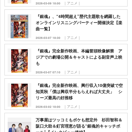
｜アニメ｜
2026-03-09 18:00
『銀魂』、“4時間超え”歴代主題歌を網羅した
オンラインリスニングパーティー開催決定【楽
曲一覧】
｜アニメ｜
2026-03-07 18:30
『銀魂』完全新作映画、本編冒頭映像解禁 ア
ジアでの劇場公開＆キャストによる副音声上映
も
｜アニメ｜
2026-03-07 07:10
『銀魂』完全新作映画、興行収入10億突破で空
知英秋「僕は興収半分もらえれば大丈夫」 シ
リーズ最高の好推移
｜アニメ｜
2026-03-02 18:00
万事屋はツッコミもボケも想定外 杉田智和＆
阪口大助＆釘宮理恵が語る“銀魂的キャッチボ