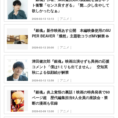
ト衝撃「センス良すぎる」「髭…少し生やして
欲しかったなぁ」
｜アニメ｜
2026-02-13 12:13
『銀魂』新作映画あす公開 本編映像使用のSU
PER BEAVER「燦然」主題歌コラボMV解禁
｜アニメ｜
2026-02-12 20:00
津田健次郎『銀魂』映画出演せずも異例の応援
コメント「僕は1ミリも出てません」 空知英
秋による似顔絵が解禁
｜アニメ｜
2026-02-12 12:58
『銀魂』炎上覚悟の裏話！映画の特典発表で60
ページ超 歴代編集担当9人全員の座談会・禁
断の漫画も収録
｜アニメ｜
2026-02-09 12:00