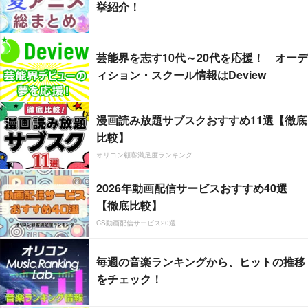
挙紹介！
芸能界を志す10代～20代を応援！ オーデ
ィション・スクール情報はDeview
漫画読み放題サブスクおすすめ11選【徹底
比較】
オリコン顧客満足度ランキング
2026年動画配信サービスおすすめ40選
【徹底比較】
CS動画配信サービス20選
毎週の音楽ランキングから、ヒットの推移
をチェック！