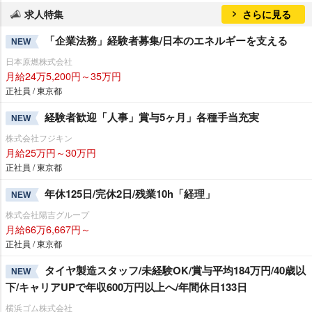
求人特集
さらに見る
「企業法務」経験者募集/日本のエネルギーを支える
NEW
日本原燃株式会社
月給24万5,200円～35万円
正社員 / 東京都
経験者歓迎「人事」賞与5ヶ月」各種手当充実
NEW
株式会社フジキン
月給25万円～30万円
正社員 / 東京都
年休125日/完休2日/残業10h「経理」
NEW
株式会社陽吉グループ
月給66万6,667円～
正社員 / 東京都
タイヤ製造スタッフ/未経験OK/賞与平均184万円/40歳以
NEW
下/キャリアUPで年収600万円以上へ/年間休日133日
横浜ゴム株式会社