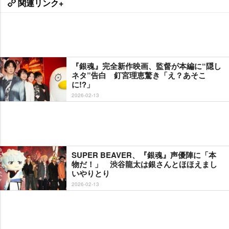
関連リンク+
『銀魂』完全新作映画、監督が本編に“隠し
ネタ”告白 釘宮理恵驚き「え？あそこ
に!?」
2026-02-13
SUPER BEAVER、『銀魂』声優陣に「本
物だ！」 渋谷龍太は銀さんとほほえまし
いやりとり
2026-02-13