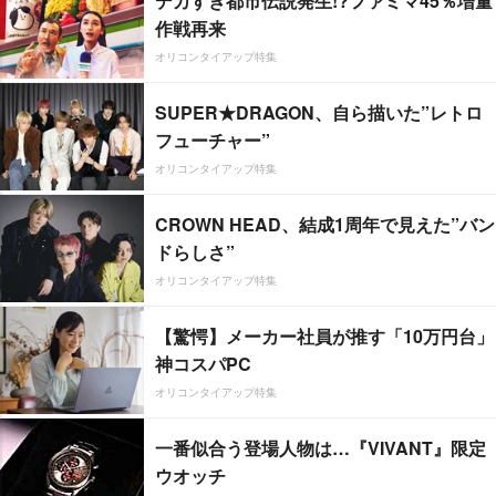
デカすぎ都市伝説発生!?ファミマ45％増量
作戦再来
オリコンタイアップ特集
SUPER★DRAGON、自ら描いた”レトロ
フューチャー”
オリコンタイアップ特集
CROWN HEAD、結成1周年で見えた”バン
ドらしさ”
オリコンタイアップ特集
【驚愕】メーカー社員が推す「10万円台」
神コスパPC
オリコンタイアップ特集
一番似合う登場人物は…『VIVANT』限定
ウオッチ