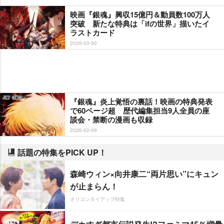
映画『銀魂』興収15億円＆動員数100万人
突破 新たな特典は「ifの世界」描いたイ
ラストカード
2026-03-30
『銀魂』炎上覚悟の裏話！映画の特典発表
で60ページ超 歴代編集担当9人全員の座
談会・禁断の漫画も収録
2026-02-09
話題の特集をPICK UP！
森崎ウィン×向井康二“両片思い”にキュン
が止まらん！
オリコンタイアップ特集