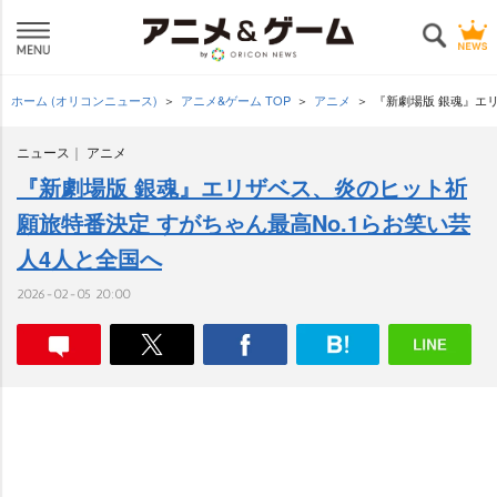
ホーム (オリコンニュース)
アニメ&ゲーム TOP
アニメ
『新劇場版 銀魂』エ
ニュース
アニメ
『新劇場版 銀魂』エリザベス、炎のヒット祈
願旅特番決定 すがちゃん最高No.1らお笑い芸
人4人と全国へ
2026-02-05 20:00