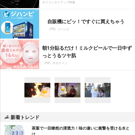
オリコンタイアップ特集
自販機にピッ！ですぐに買えちゃう
（PR）ジハンピ
朝1分貼るだけ！ミルクピールで一日中ず
っとうるツヤ肌
（PR）サボリーノ
新着トレンド
茶葉で一目瞭然の浸透力！味の違いに衝撃を受ける水と
は