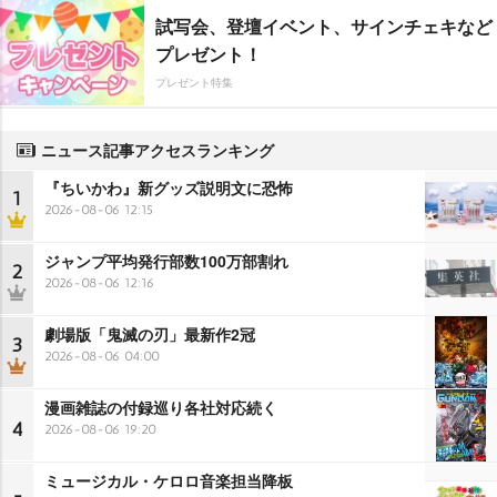
試写会、登壇イベント、サインチェキなど
プレゼント！
プレゼント特集
ニュース記事アクセスランキング
『ちいかわ』新グッズ説明文に恐怖
1
2026-08-06 12:15
ジャンプ平均発行部数100万部割れ
2
2026-08-06 12:16
劇場版「鬼滅の刃」最新作2冠
3
2026-08-06 04:00
漫画雑誌の付録巡り各社対応続く
4
2026-08-06 19:20
ミュージカル・ケロロ音楽担当降板