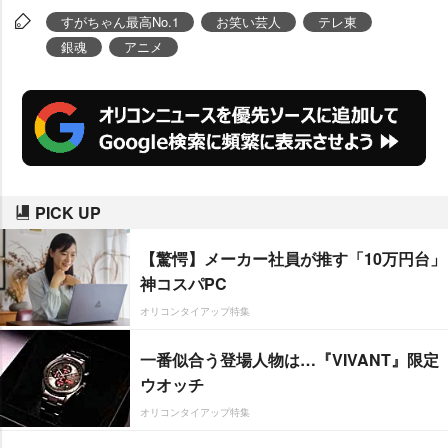
る。
すがちゃん最高No.1
お笑い芸人
テレ東
銀魂
アニメ
PICK UP
【驚愕】メーカー社員が推す「10万円台」
神コスパPC
オリコンタイアップ特集
一番似合う登場人物は…『VIVANT』限定
ウオッチ
オリコンタイアップ特集