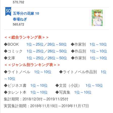
570,702
50
五等分の花嫁 10
春場ねぎ
565,672
＜＜総合ランキング表＞＞
◆BOOK
1位～25位
／
26位～50位
◆作家別
1位～10位
◆コミック
1位～25位
／
26位～50位
◆作品別
1位～10位
◆文庫
1位～25位
／
26位～50位
◆作家別
1位～10位
＜＜ジャンル別ランキング表＞＞
◆ライトノベル
1位～10位
◆ライトノベル作品別
1位
～10位
◆ビジネス書
1位～10位
◆文芸（小説）
1位～10位
◆タレント本
1位～10位
◆写真集
1位～10位
集計期間：2018/12/3付～2019/11/25付
実質集計期間：2018年11月19日～2019年11月17日