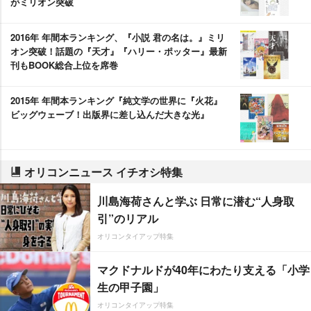
がミリオン突破
2016年 年間本ランキング、『小説 君の名は。』ミリ
オン突破！話題の『天才』『ハリー・ポッター』最新
刊もBOOK総合上位を席巻
2015年 年間本ランキング『純文学の世界に『火花』
ビッグウェーブ！出版界に差し込んだ大きな光』
オリコンニュース イチオシ特集
川島海荷さんと学ぶ 日常に潜む“人身取
引”のリアル
オリコンタイアップ特集
マクドナルドが40年にわたり支える「小学
生の甲子園」
オリコンタイアップ特集