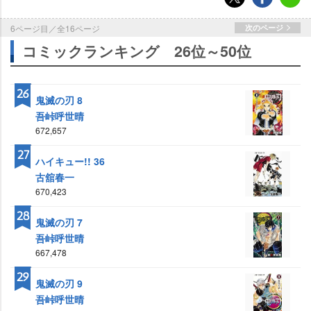
6ページ目／全16ページ
次のページ
コミックランキング 26位～50位
26
鬼滅の刃 8
吾峠呼世晴
672,657
27
ハイキュー!! 36
古舘春一
670,423
28
鬼滅の刃 7
吾峠呼世晴
667,478
29
鬼滅の刃 9
吾峠呼世晴