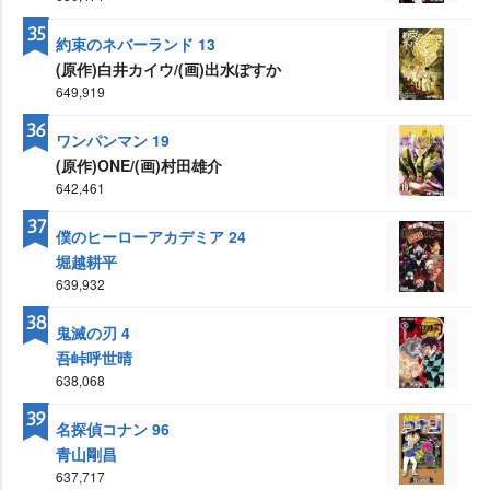
35
約束のネバーランド 13
(原作)白井カイウ/(画)出水ぽすか
649,919
36
ワンパンマン 19
(原作)ONE/(画)村田雄介
642,461
37
僕のヒーローアカデミア 24
堀越耕平
639,932
38
鬼滅の刃 4
吾峠呼世晴
638,068
39
名探偵コナン 96
青山剛昌
637,717