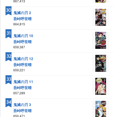
667,413
30
鬼滅の刃 2
吾峠呼世晴
664,815
31
鬼滅の刃 10
吾峠呼世晴
659,387
32
鬼滅の刃 12
吾峠呼世晴
659,221
33
鬼滅の刃 11
吾峠呼世晴
657,289
34
鬼滅の刃 3
吾峠呼世晴
650,471