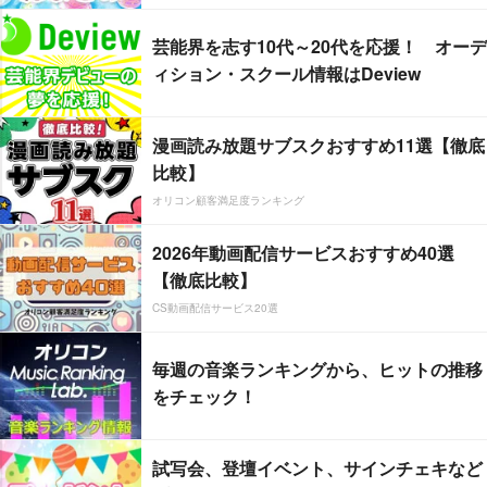
芸能界を志す10代～20代を応援！ オーデ
ィション・スクール情報はDeview
漫画読み放題サブスクおすすめ11選【徹底
比較】
オリコン顧客満足度ランキング
2026年動画配信サービスおすすめ40選
【徹底比較】
CS動画配信サービス20選
毎週の音楽ランキングから、ヒットの推移
をチェック！
試写会、登壇イベント、サインチェキなど