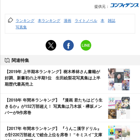
提供元：
ランキング
本ランキング
漫画
ライトノベル
本
雑誌
写真集
関連特集
【2019年 上半期本ランキング】樹木希林さん書籍が
好調、新書初の上半期1位 生田絵梨花写真集は上半
期歴代最高売上
【2018年 年間本ランキング】 『漫画 君たちはどう生
きるか』が152万部超え！ 写真集は乃木坂・欅坂メン
バーが9作席巻
【2017年 年間本ランキング】 『うんこ漢字ドリル』
が計220万部超えで総合上位を席巻！ “キミスイ”文庫