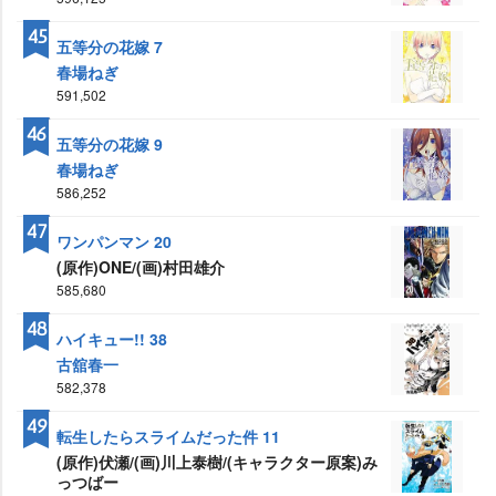
45
五等分の花嫁 7
春場ねぎ
591,502
46
五等分の花嫁 9
春場ねぎ
586,252
47
ワンパンマン 20
(原作)ONE/(画)村田雄介
585,680
48
ハイキュー!! 38
古舘春一
582,378
49
転生したらスライムだった件 11
(原作)伏瀬/(画)川上泰樹/(キャラクター原案)み
っつばー