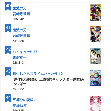
40
鬼滅の刃 5
吾峠呼世晴
635,642
41
鬼滅の刃 6
吾峠呼世晴
634,828
42
ハイキュー!! 37
古舘春一
628,313
43
転生したらスライムだった件 10
(原作)伏瀬/(画)川上泰樹/(キャラクター原案)み
っつばー
607,822
44
五等分の花嫁 8
春場ねぎ
596,125