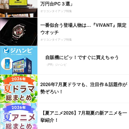
万円台PC３選」
オリコンタイアップ特集
一番似合う登場人物は…『VIVANT』限定
ウオッチ
オリコンタイアップ特集
自販機にピッ！ですぐに買えちゃう
（PR）ジハンピ
2026年7月夏ドラマも、注目作＆話題作が
勢ぞろい！
【夏アニメ2026】7月期夏の新アニメを一
挙紹介！