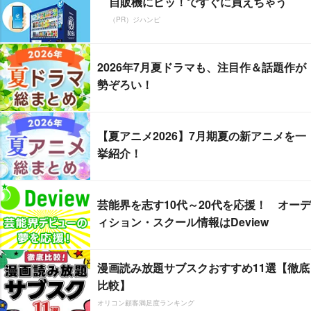
自販機にピッ！ですぐに買えちゃう
（PR）ジハンピ
2026年7月夏ドラマも、注目作＆話題作が
勢ぞろい！
【夏アニメ2026】7月期夏の新アニメを一
挙紹介！
芸能界を志す10代～20代を応援！ オーデ
ィション・スクール情報はDeview
漫画読み放題サブスクおすすめ11選【徹底
比較】
オリコン顧客満足度ランキング