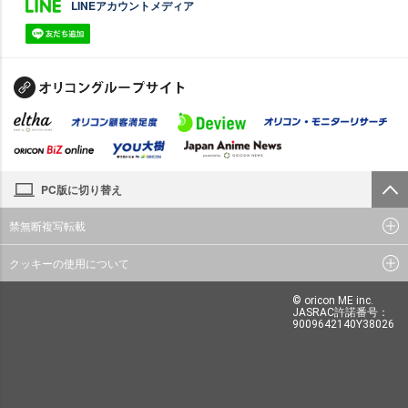
LINEアカウントメディア
PC版に切り替え
禁無断複写転載
クッキーの使用について
© oricon ME inc.
JASRAC許諾番号：
9009642140Y38026