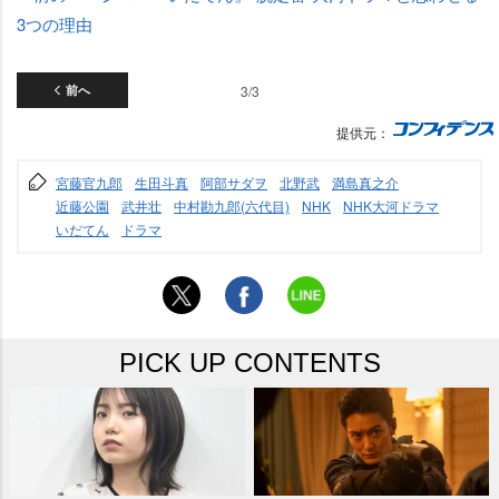
3つの理由
前へ
3/3
提供元：
宮藤官九郎
生田斗真
阿部サダヲ
北野武
満島真之介
近藤公園
武井壮
中村勘九郎(六代目)
NHK
NHK大河ドラマ
いだてん
ドラマ
PICK UP CONTENTS