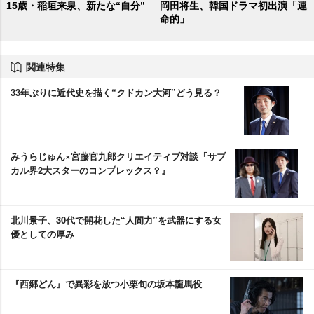
15歳・稲垣来泉、新たな“自分”
岡田将生、韓国ドラマ初出演「運
命的」
関連特集
33年ぶりに近代史を描く“クドカン大河”どう見る？
みうらじゅん×宮藤官九郎クリエイティブ対談『サブ
カル界2大スターのコンプレックス？』
北川景子、30代で開花した“人間力”を武器にする女
優としての厚み
『西郷どん』で異彩を放つ小栗旬の坂本龍馬役