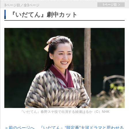
3ページ目／全3ページ
1ページ目
『いだてん』劇中カット
『いだてん』春野スヤ役で出演する綾瀬はるか（C）NHK
＞前のページへ 『いだてん』“脱定番”大河ドラマと思わせる