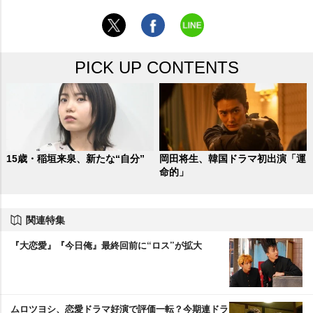
PICK UP CONTENTS
15歳・稲垣来泉、新たな“自分”
岡田将生、韓国ドラマ初出演「運
命的」
関連特集
『大恋愛』『今日俺』最終回前に“ロス”が拡大
ムロツヨシ、恋愛ドラマ好演で評価一転？今期連ドラ