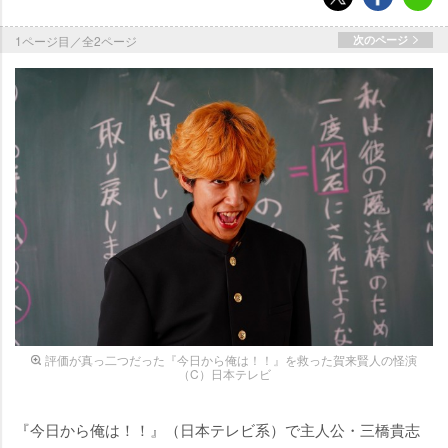
1ページ目／全2ページ
次のページ
評価が真っ二つだった『今日から俺は！！』を救った賀来賢人の怪演
（C）日本テレビ
『今日から俺は！！』（日本テレビ系）で主人公・三橋貴志