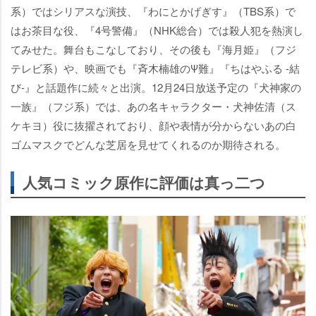
系）ではシリアスな演技、『わにとかげぎす』（TBS系）で
はお茶目な役、『4号警備』（NHK総合）では殺人犯を熱演し
てみせた。舞台もこなしており、その後も『海月姫』（フジ
テレビ系）や、映画でも『斉木楠雄のΨ難』『ちはやふる -結
び-』と話題作に続々と出演。12月24日放送予定の『犬神家の
一族』（フジ系）では、あの名キャラクター・犬神佐清（ス
ケキヨ）役に抜擢されており、顔や表情が分からないあの白
ゴムマスクでどんな芝居を見せてくれるのか期待される。
人気コミック原作に評価は真っ二つ