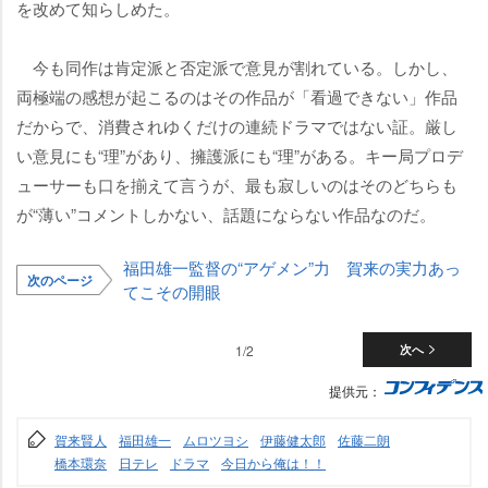
を改めて知らしめた。
今も同作は肯定派と否定派で意見が割れている。しかし、
両極端の感想が起こるのはその作品が「看過できない」作品
だからで、消費されゆくだけの連続ドラマではない証。厳し
い意見にも“理”があり、擁護派にも“理”がある。キー局プロデ
ューサーも口を揃えて言うが、最も寂しいのはそのどちらも
が“薄い”コメントしかない、話題にならない作品なのだ。
福田雄一監督の“アゲメン”力 賀来の実力あっ
次のページ
てこその開眼
1/2
次へ
提供元：
賀来賢人
福田雄一
ムロツヨシ
伊藤健太郎
佐藤二朗
橋本環奈
日テレ
ドラマ
今日から俺は！！