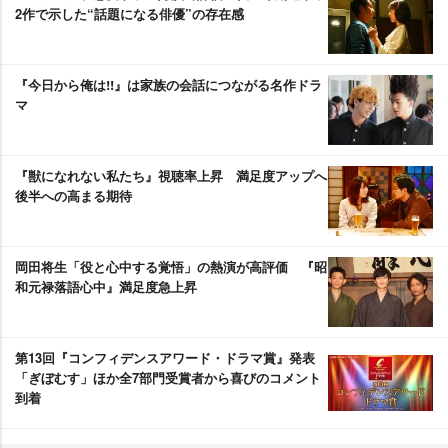
2作で示した“話題になる俳優”の存在感
『今日から俺は!!』は家族の会話につながる名作ドラ
マ
『獣になれない私たち』視聴率上昇 満足度アップへ
後半への高まる期待
岡田将生「役と心中する覚悟」の熱演が高評価 『昭
和元禄落語心中』満足度急上昇
第13回『コンフィデンスアワード・ドラマ賞』発表
「ぎぼむす」ほか全7部門受賞者から喜びのコメント
到着