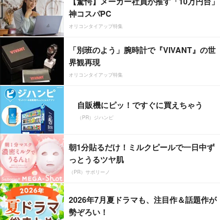
【驚愕】メーカー社員が推す「10万円台」
神コスパPC
オリコンタイアップ特集
「別班のよう」腕時計で『VIVANT』の世
界観再現
オリコンタイアップ特集
自販機にピッ！ですぐに買えちゃう
（PR）ジハンピ
朝1分貼るだけ！ミルクピールで一日中ず
っとうるツヤ肌
（PR）サボリーノ
2026年7月夏ドラマも、注目作＆話題作が
勢ぞろい！