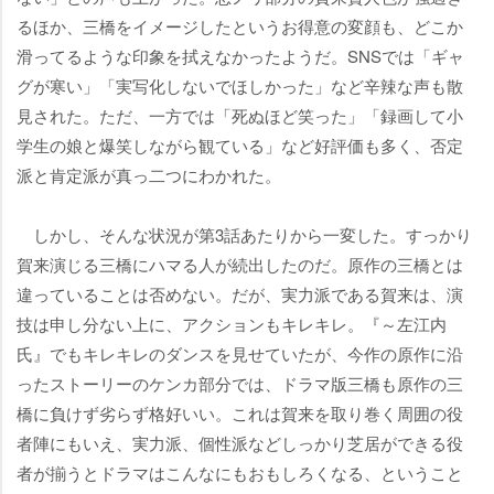
るほか、三橋をイメージしたというお得意の変顔も、どこか
滑ってるような印象を拭えなかったようだ。SNSでは「ギャ
グが寒い」「実写化しないでほしかった」など辛辣な声も散
見された。ただ、一方では「死ぬほど笑った」「録画して小
学生の娘と爆笑しながら観ている」など好評価も多く、否定
派と肯定派が真っ二つにわかれた。
しかし、そんな状況が第3話あたりから一変した。すっかり
賀来演じる三橋にハマる人が続出したのだ。原作の三橋とは
違っていることは否めない。だが、実力派である賀来は、演
技は申し分ない上に、アクションもキレキレ。『～左江内
氏』でもキレキレのダンスを見せていたが、今作の原作に沿
ったストーリーのケンカ部分では、ドラマ版三橋も原作の三
橋に負けず劣らず格好いい。これは賀来を取り巻く周囲の役
者陣にもいえ、実力派、個性派などしっかり芝居ができる役
者が揃うとドラマはこんなにもおもしろくなる、ということ