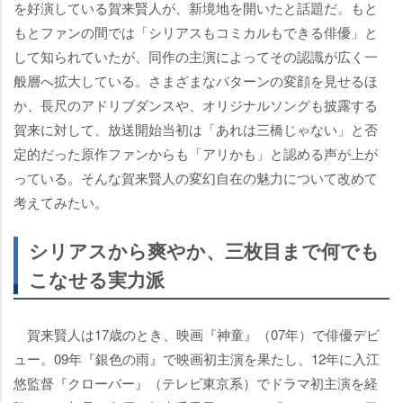
を好演している賀来賢人が、新境地を開いたと話題だ。もと
もとファンの間では「シリアスもコミカルもできる俳優」と
して知られていたが、同作の主演によってその認識が広く一
般層へ拡大している。さまざまなパターンの変顔を見せるほ
か、長尺のアドリブダンスや、オリジナルソングも披露する
賀来に対して、放送開始当初は「あれは三橋じゃない」と否
定的だった原作ファンからも「アリかも」と認める声が上が
っている。そんな賀来賢人の変幻自在の魅力について改めて
考えてみたい。
シリアスから爽やか、三枚目まで何でも
こなせる実力派
賀来賢人は17歳のとき、映画『神童』（07年）で俳優デビ
ュー。09年『銀色の雨』で映画初主演を果たし、12年に入江
悠監督『クローバー』（テレビ東京系）でドラマ初主演を経