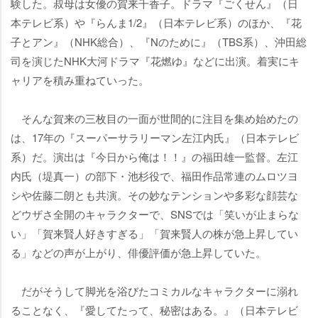
験した。叔母は女優の賀来千香子。ドラマ『ごくせん』（日
本テレビ系）や『らんま1/2』（日本テレビ系）のほか、『花
子とアン』（NHK総合）、『Nのために』（TBS系）、沖田総
司を演じたNHK大河ドラマ『花燃ゆ』などに出演。着実にキ
ャリアを積み重ねていった。
そんな賀来の三枚目の一面が世間的に注目を集め始めたの
は、17年の『スーパーサラリーマン左江内氏』（日本テレビ
系）だ。演出は『今日から俺は！！』の福田雄一監督。左江
内氏（堤真一）の部下・池杉役で、福田作品常連のムロツヨ
シや佐藤二朗とも共演。その妙なテンションや多彩な顔芸な
どウザさ全開のキャラクターで、SNSでは「笑いが止まらな
い」「賀来賢人好きすぎる」「賀来賢人の株が急上昇してい
る」などの声が上がり、俳優評価が急上昇していた。
だがそうして脚光を浴びたコミカルなキャラクターに溺れ
ることなく、『愛してたって、秘密はある。』（日本テレビ