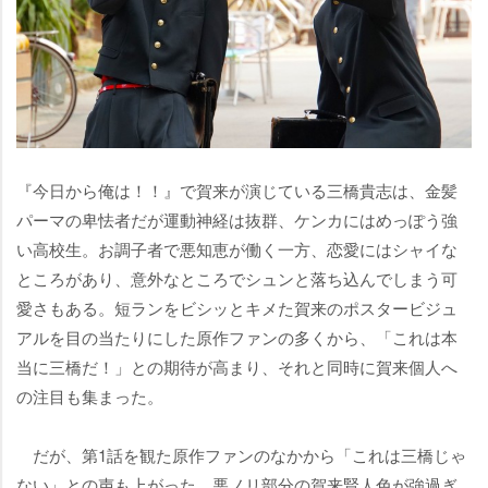
『今日から俺は！！』で賀来が演じている三橋貴志は、金髪
パーマの卑怯者だが運動神経は抜群、ケンカにはめっぽう強
い高校生。お調子者で悪知恵が働く一方、恋愛にはシャイな
ところがあり、意外なところでシュンと落ち込んでしまう可
愛さもある。短ランをビシッとキメた賀来のポスタービジュ
アルを目の当たりにした原作ファンの多くから、「これは本
当に三橋だ！」との期待が高まり、それと同時に賀来個人へ
の注目も集まった。
だが、第1話を観た原作ファンのなかから「これは三橋じゃ
ない」との声も上がった。悪ノリ部分の賀来賢人色が強過ぎ