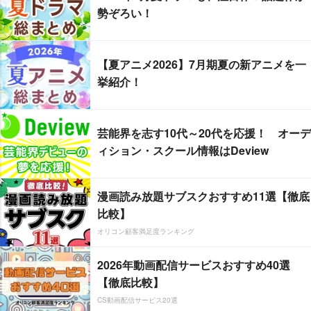
勢ぞろい！
【夏アニメ2026】7月期夏の新アニメを一
挙紹介！
芸能界を志す10代～20代を応援！ オーデ
ィション・スクール情報はDeview
漫画読み放題サブスクおすすめ11選【徹底
比較】
オリコン顧客満足度ランキング
2026年動画配信サービスおすすめ40選
【徹底比較】
CS動画配信サービス20選