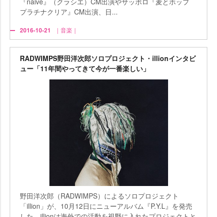
『naive』（クラシエ）CM出演やサッポロ『麦とホップ
プラチナクリア』CM出演、日...
2016-10-21
｜音楽｜
RADWIMPS野田洋次郎ソロプロジェクト・illionインタビ
ュー「11年間やってきて今が一番楽しい」
野田洋次郎（RADWIMPS）によるソロプロジェクト
「illion」が、10月12日にニューアルバム『P.Y.L』を発売
した。illionは海外での活動を視野に入れたプロジェクトと