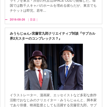
ライブを東京・渋谷の代官山SPACE ODDで開催した。韓
国では数千人キャパのホールを埋める彼らだが、東京でも
チケットは即完。若年...
2016-08-26
｜音楽｜
みうらじゅん×宮藤官九郎クリエイティブ対談『サブカル
界2大スターのコンプレックス？』
イラストレーター、漫画家、エッセイストなど多彩な創作
活動でおなじみのクリエイター・みうらじゅんと、脚本家
であり俳優、映画監督としても活躍する宮藤官九郎。サブ