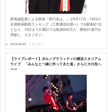
新海誠監督による映画『君の名は。』が9月17日・18日の
全国映画動因ランキング（工業通信社調べ）で4週連続1位
となり、19日までの累計では動員690万人、興収91億円を
突破し、スタジオジ...
2016-09-23
｜アニメ｜
【ライブレポート】ポルノグラフィティの横浜スタジアム
ライブ 「みんなと一緒に作ってきた道」さらにその先へ
ーー