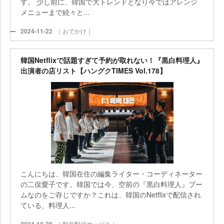
す。 少し前に、韓国で大トレンドとなり今ではアレンジ
メニューまで続々と...
2024-11-22
｜おでかけ｜
韓国Netflixで話題すぎて予約が取れない！『黒白料理人』
出演者の店リスト【ハングクTIMES Vol.178】
こんにちは、韓国在住の編集ライター・コーディネーター
の二俣愛子です。韓国では今、空前の『黒白料理人』ブー
ムなのをご存じですか？これは、韓国のNetflixで配信され
ている、料理人...
｜動画配信サービス｜