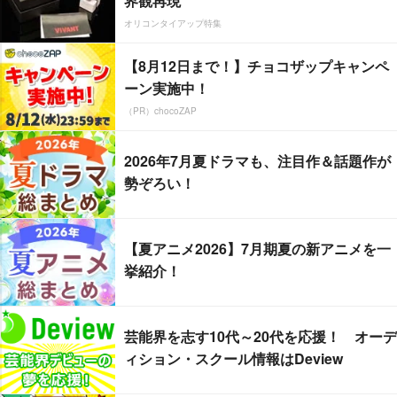
界観再現
オリコンタイアップ特集
【8月12日まで！】チョコザップキャンペ
ーン実施中！
（PR）chocoZAP
2026年7月夏ドラマも、注目作＆話題作が
勢ぞろい！
【夏アニメ2026】7月期夏の新アニメを一
挙紹介！
芸能界を志す10代～20代を応援！ オーデ
ィション・スクール情報はDeview