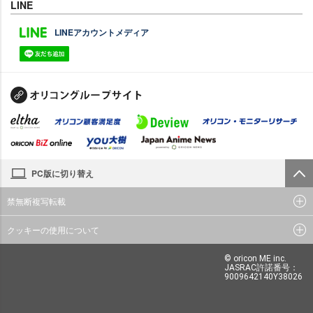
LINE
LINEアカウントメディア
PC版に切り替え
禁無断複写転載
クッキーの使用について
© oricon ME inc.
JASRAC許諾番号：
9009642140Y38026