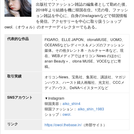
出版社でファッション雑誌の編集者として勤めた後、
2018年より結婚を機に韓国在住。1児の母。ファッシ
ョン雑誌を中心に、自身のInstagramなどで韓国情報
を発信。アクセサリーを中心に取り扱うショップ
owol.（オウォル）のオーナーディレクターでもある。
代表的な作品
FIGARO、ELLE JAPON、otonaMUSE、UOMO、
OCEANSなどレディース＆メンズのファッション
媒体。その他タレント本・カルチャー本など。現
在、WEBメディアではオリコン News のほかに
anan Beauty＋、otona MUSE、VOCEなどに寄
稿。
取引実績
オリコンNews、宝島社、集英社、講談社、マガジ
ンハウス、ハースト婦人画報社、光文社、CCCメ
ディアハウス、DeNAベイスターズなど
SNSアカウント
▼Instagram
韓国美容：
aiko_shin4
韓国ファッション：
aiko_shin_1983
ショップ：
owol.
リンク
https://owol.thebase.in/
（外部サイト）