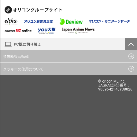
PC版に切り替え
禁無断複写転載
クッキーの使用について
© oricon ME inc.
JASRAC許諾番号：
9009642140Y38026