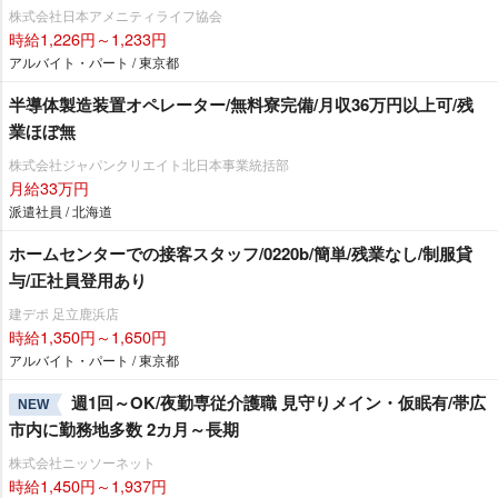
株式会社日本アメニティライフ協会
時給1,226円～1,233円
アルバイト・パート / 東京都
半導体製造装置オペレーター/無料寮完備/月収36万円以上可/残
業ほぼ無
株式会社ジャパンクリエイト北日本事業統括部
月給33万円
派遣社員 / 北海道
ホームセンターでの接客スタッフ/0220b/簡単/残業なし/制服貸
与/正社員登用あり
建デポ 足立鹿浜店
時給1,350円～1,650円
アルバイト・パート / 東京都
週1回～OK/夜勤専従介護職 見守りメイン・仮眠有/帯広
NEW
市内に勤務地多数 2カ月～長期
株式会社ニッソーネット
時給1,450円～1,937円