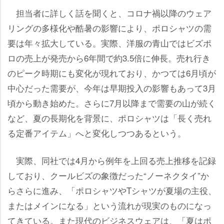
担当者に詳しく話を聞くと、コロナ禍以降のウェア
リングの多様化や酷暑の影響により、ポロシャツの需
要は年々拡大している。実際、洋服の青山ではビズポ
ロの売上が発売から6年間で約3.5倍に伸長。売れ行き
のピーク時期にも変化が現れており、かつては6月頃が
中心だった需要が、今年は早期投入の影響もあって3月
頃から動き始めた。さらに7月以降まで需要の山が続く
など、夏の長期化を背景に、ポロシャツは「長く売れ
る定番アイテム」へと変化しつつあるという。
実際、同社では4月から例年を上回る売上推移を記録
しており、クールビズの象徴だった“ノーネクタイ”か
らさらに進み、「ポロシャツやTシャツが夏場の主役、
またはメインになる」という流れが現実のものになっ
てきている。また現代のビジネスウェアは、「夏はポ