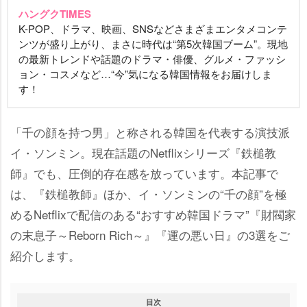
ハングクTIMES
K-POP、ドラマ、映画、SNSなどさまざまエンタメコンテ
ンツが盛り上がり、まさに時代は“第5次韓国ブーム”。現地
の最新トレンドや話題のドラマ・俳優、グルメ・ファッシ
ョン・コスメなど…“今”気になる韓国情報をお届けしま
す！
「千の顔を持つ男」と称される韓国を代表する演技派
イ・ソンミン。現在話題のNetflixシリーズ『鉄槌教
師』でも、圧倒的存在感を放っています。本記事で
は、『鉄槌教師』ほか、イ・ソンミンの“千の顔”を極
めるNetflixで配信のある“おすすめ韓国ドラマ”『財閥家
の末息子～Reborn Rich～』『運の悪い日』の3選をご
紹介します。
目次