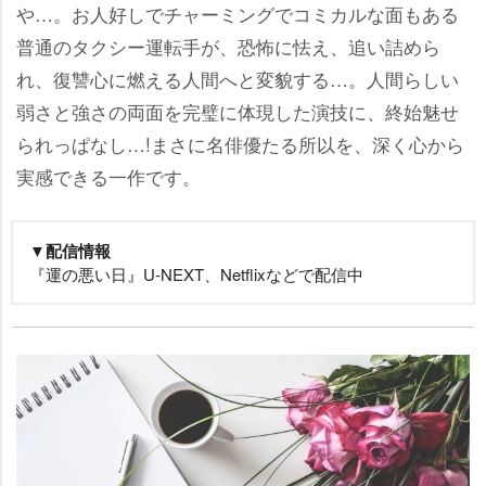
…。お人好しでチャーミングでコミカルな面もある
普通のタクシー運転手が、恐怖に怯え、追い詰めら
れ、復讐心に燃える人間へと変貌する…。人間らしい
弱さと強さの両面を完璧に体現した演技に、終始魅せ
られっぱなし…!まさに名俳優たる所以を、深く心から
実感できる一作です。
▼配信情報
『運の悪い日』U-NEXT、Netflixなどで配信中