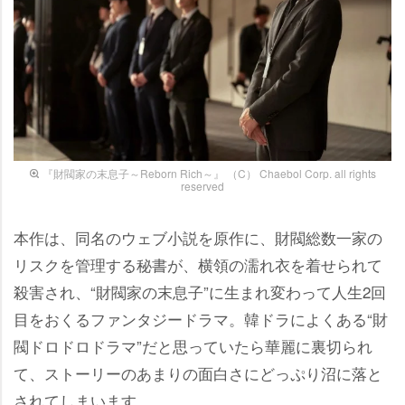
『財閥家の末息子～Reborn Rich～』 （C） Chaebol Corp. all rights
reserved
本作は、同名のウェブ小説を原作に、財閥総数一家の
リスクを管理する秘書が、横領の濡れ衣を着せられて
殺害され、“財閥家の末息子”に生まれ変わって人生2回
目をおくるファンタジードラマ。韓ドラによくある“財
閥ドロドロドラマ”だと思っていたら華麗に裏切られ
て、ストーリーのあまりの面白さにどっぷり沼に落と
されてしまいます。