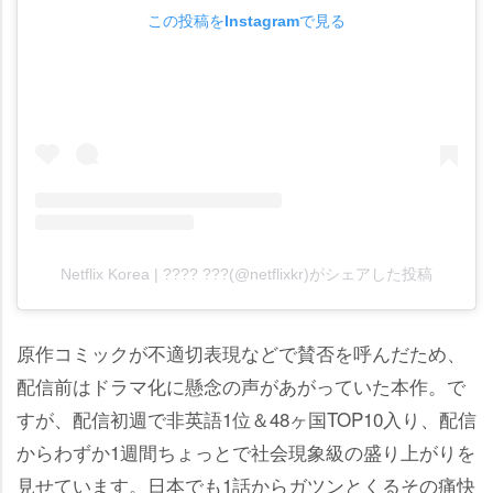
この投稿をInstagramで見る
Netflix Korea | ???? ???(@netflixkr)がシェアした投稿
原作コミックが不適切表現などで賛否を呼んだため、
配信前はドラマ化に懸念の声があがっていた本作。で
すが、配信初週で非英語1位＆48ヶ国TOP10入り、配信
からわずか1週間ちょっとで社会現象級の盛り上がりを
見せています。日本でも1話からガツンとくるその痛快