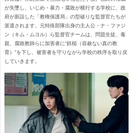
が失墜し、いじめ・暴力・腐敗が横行する学校に、政
府が新設した「教権保護局」の型破りな監督官たちが
派遣されます。元特殊部隊出身の主人公・ナ・ファジ
ン（キム・ムヨル）ら監督官チームは、問題生徒、毒
親、腐敗教師らに加害者に“鉄槌（容赦ない真の教
育）”を下し、被害者を守りながら学校の秩序を取り戻
していきます。