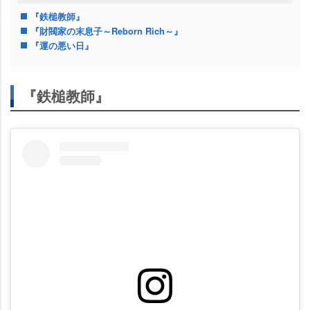
『鉄槌教師』
『財閥家の末息子～Reborn Rich～』
『運の悪い日』
『鉄槌教師』