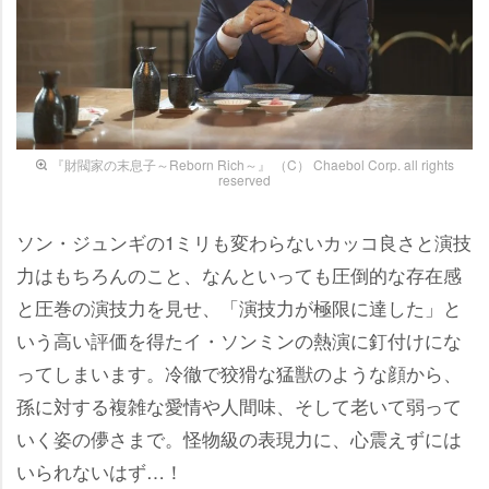
『財閥家の末息子～Reborn Rich～』 （C） Chaebol Corp. all rights
reserved
ソン・ジュンギの1ミリも変わらないカッコ良さと演技
力はもちろんのこと、なんといっても圧倒的な存在感
と圧巻の演技力を見せ、「演技力が極限に達した」と
いう高い評価を得たイ・ソンミンの熱演に釘付けにな
ってしまいます。冷徹で狡猾な猛獣のような顔から、
孫に対する複雑な愛情や人間味、そして老いて弱って
いく姿の儚さまで。怪物級の表現力に、心震えずには
いられないはず…！