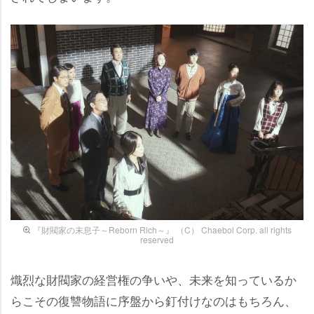
『財閥家の末息子～Reborn Rich～』 （C） Chaebol Corp. all rights
reserved
熾烈な財閥家の経営権の争いや、未来を知っているか
らこその復讐物語に序盤から釘付けなのはもちろん、