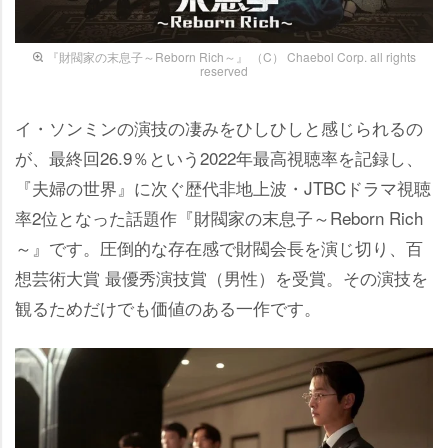
『財閥家の末息子～Reborn Rich～』 （C） Chaebol Corp. all rights
reserved
イ・ソンミンの演技の凄みをひしひしと感じられるの
が、最終回26.9％という2022年最高視聴率を記録し、
『夫婦の世界』に次ぐ歴代非地上波・JTBCドラマ視聴
率2位となった話題作『財閥家の末息子～Reborn Rich
～』です。圧倒的な存在感で財閥会長を演じ切り、百
想芸術大賞 最優秀演技賞（男性）を受賞。その演技を
観るためだけでも価値のある一作です。