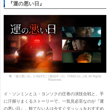
『運の悪い日』
『運の悪い日』U-NEXTにて配信中（C）TVING Co., Ltd, All Rights
Reserved.
イ・ソンミンとユ・ヨンソクの圧巻の演技合戦と、手
に汗握りまくるストーリーで、一気見必至なのが『運
の悪い日』。観てない人は今すぐダッシュをおすすめ