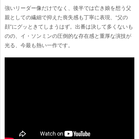
強いリーダー像だけでなく、後半では亡き娘を想う父
親としての繊細で抑えた喪失感も丁寧に表現、“父の
顔”にグッときてしまうはず。出番は決して多くないも
のの、イ・ソンミンの圧倒的な存在感と重厚な演技が
光る、今最も熱い一作です。