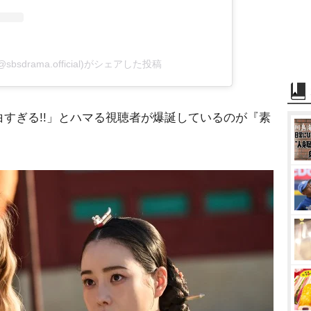
?(@sbsdrama.official)がシェアした投稿
すぎる!!」とハマる視聴者が爆誕しているのが『素