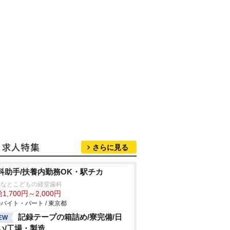
さらに見る
科助手/扶養内勤務OK・駅チカ
となとこどもの経堂歯科
1,700円～2,000円
バイト・パート / 東京都
記録テープの箱詰め/寮完備/日
EW
い/工場・製造