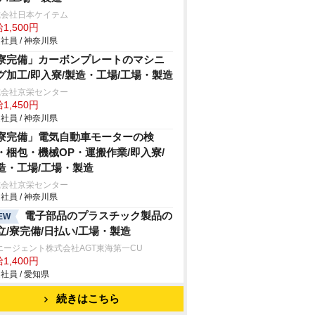
式会社日本ケイテム
1,500円
社員 / 神奈川県
寮完備」カーボンプレートのマシニ
グ加工/即入寮/製造・工場/工場・製造
式会社京栄センター
1,450円
社員 / 神奈川県
寮完備」電気自動車モーターの検
・梱包・機械OP・運搬作業/即入寮/
造・工場/工場・製造
式会社京栄センター
社員 / 神奈川県
電子部品のプラスチック製品の
EW
立/寮完備/日払い/工場・製造
エージェント株式会社AGT東海第一CU
1,400円
社員 / 愛知県
続きはこちら