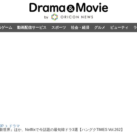
&ゲーム
動画配信サービス
スポーツ
社会・経済
グルメ
ビューティ
ラ
OP
ドラマ
ほか、Netflixで今話題の最旬韓ドラ3選【ハングクTIMES Vol.262】