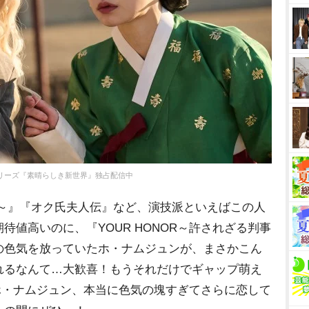
ixシリーズ『素晴らしき新世界』独占配信中
讐～』『オク氏夫人伝』など、演技派といえばこの人
待値高いのに、『YOUR HONOR～許されざる判事
の色気を放っていたホ・ナムジュンが、まさかこん
れるなんて…大歓喜！もうそれだけでギャップ萌え
』のホ・ナムジュン、本当に色気の塊すぎてさらに恋して