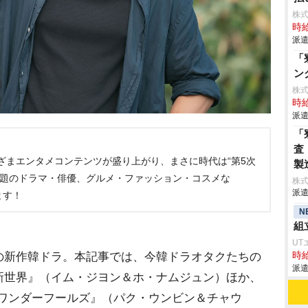
株
時給
派遣
「
ン
株
時給
派遣
「
査
まざまエンタメコンテンツが盛り上がり、まさに時代は“第5次
製
話題のドラマ・俳優、グルメ・ファッション・コスメな
株
派遣
ます！
N
組
UT
時給
の新作韓ドラ。本記事では、今韓ドラオタクたちの
派遣
新世界』（イム・ジヨン＆ホ・ナムジュン）ほか、
3選『ワンダーフールズ』（パク・ウンビン＆チャウ