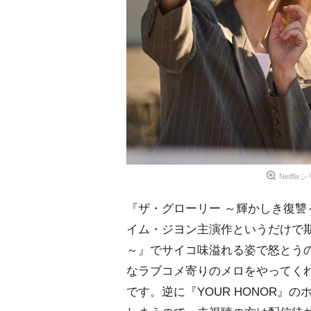
Netfl
『ザ・グローリー ～輝かしき復
イム・ジヨン主演作というだけで期
～』でサイコ味溢れる姿で怒とう
なラブコメ寄りのメロをやってく
です。逆に『YOUR HONOR