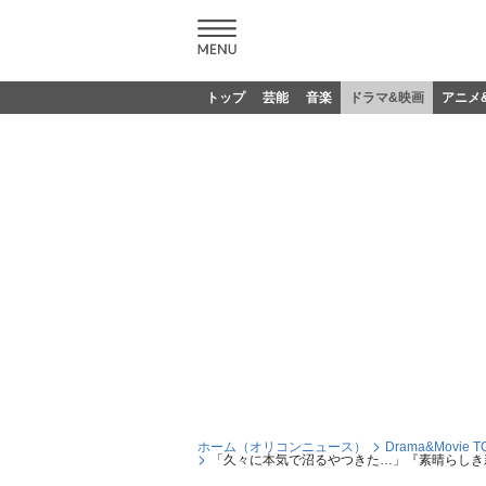
トップ
芸能
音楽
ドラマ&映画
アニメ
ホーム（オリコンニュース）
Drama&Movie T
「久々に本気で沼るやつきた…」『素晴らしき新世界』