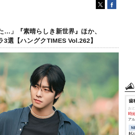
た…」『素晴らしき新世界』ほか、
3選【ハングクTIMES Vol.262】
歯
お
時給
アル
N
払