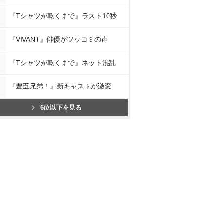
『Tシャツが乾くまで』ラスト10秒
『VIVANT』俳優がツッコミの声
『Tシャツが乾くまで』ネット混乱
『豊臣兄弟！』新キャストが激変
6位以下を見る