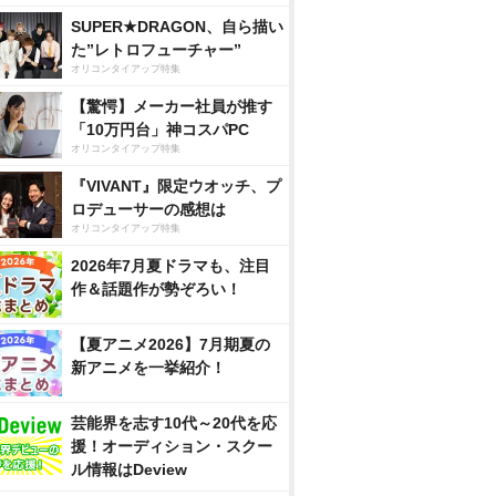
SUPER★DRAGON、自ら描い
た”レトロフューチャー”
オリコンタイアップ特集
【驚愕】メーカー社員が推す
「10万円台」神コスパPC
オリコンタイアップ特集
『VIVANT』限定ウオッチ、プ
ロデューサーの感想は
オリコンタイアップ特集
2026年7月夏ドラマも、注目
作＆話題作が勢ぞろい！
【夏アニメ2026】7月期夏の
新アニメを一挙紹介！
芸能界を志す10代～20代を応
援！オーディション・スクー
ル情報はDeview