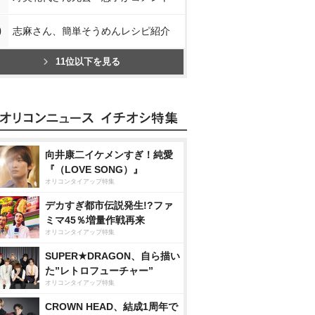
0
志麻さん、簡単そうめんレシピ紹介
11位以下を見る
向井康二イケメンすぎ！純愛
『（LOVE SONG）』
オリコンタイアップ特集
デカすぎ都市伝説発生!?ファ
ミマ45％増量作戦再来
オリコンタイアップ特集
SUPER★DRAGON、自ら描い
た”レトロフューチャー”
オリコンタイアップ特集
CROWN HEAD、結成1周年で