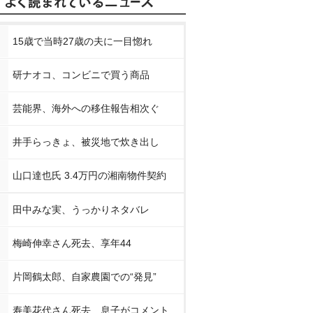
15歳で当時27歳の夫に一目惚れ
研ナオコ、コンビニで買う商品
芸能界、海外への移住報告相次ぐ
井手らっきょ、被災地で炊き出し
山口達也氏 3.4万円の湘南物件契約
田中みな実、うっかりネタバレ
梅崎伸幸さん死去、享年44
片岡鶴太郎、自家農園での“発見”
寿美花代さん死去 息子がコメント