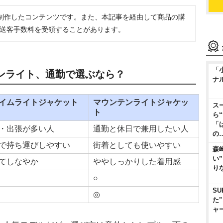
制作したコンテンツです。また、本記事を経由して商品の購
ら送客手数料を受領することがあります。
「
ンライト、通勤で選ぶなら？
ナ
イムライトジャケット
マウンテンライトジャケッ
ス
ト
ら
「
・出張が多い人
通勤と休日で兼用したい人
の
で持ち運びしやすい
街着としても使いやすい
森
い
てしなやか
しっかりした着用感
り
○
SU
◎
た
ャ