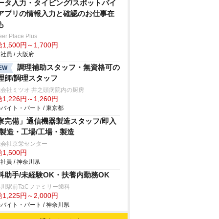
ータ入力・タイピング/スポットバイ
アプリの情報入力と確認のお仕事在
も
eer Place Plus
1,500円～1,700円
社員 / 大阪府
調理補助スタッフ・無資格可の
EW
理師/調理スタッフ
会社ミツオ 井之頭病院内の厨房
1,226円～1,260円
バイト・パート / 東京都
寮完備」通信機器製造スタッフ/即入
/製造・工場/工場・製造
式会社京栄センター
1,500円
社員 / 神奈川県
科助手/未経験OK・扶養内勤務OK
川駅前TaCファミリー歯科
1,225円～2,000円
バイト・パート / 神奈川県