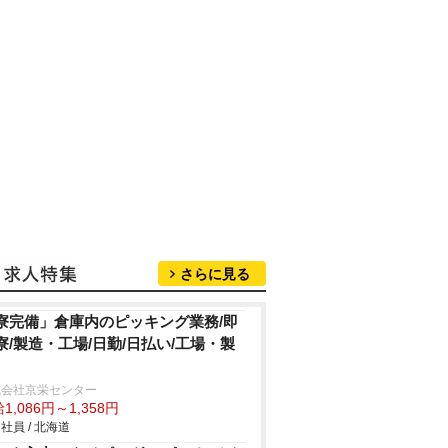
さらに見る
寮完備」倉庫内のピッキング業務/即
寮/製造・工場/日勤/日払い/工場・製
式会社京栄センター
1,086円～1,358円
社員 / 北海道