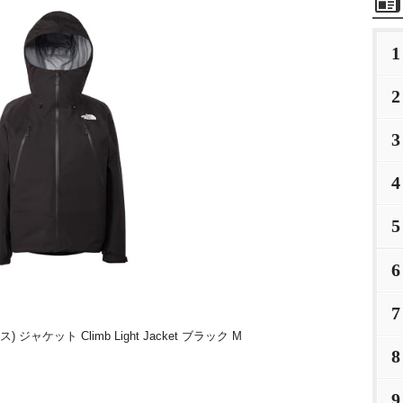
1
2
3
4
5
6
7
 ジャケット Climb Light Jacket ブラック M
8
9