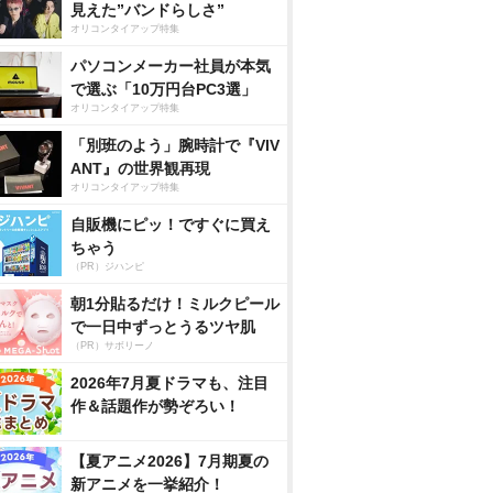
見えた”バンドらしさ”
オリコンタイアップ特集
パソコンメーカー社員が本気
で選ぶ「10万円台PC3選」
オリコンタイアップ特集
「別班のよう」腕時計で『VIV
ANT』の世界観再現
オリコンタイアップ特集
自販機にピッ！ですぐに買え
ちゃう
（PR）ジハンピ
朝1分貼るだけ！ミルクピール
で一日中ずっとうるツヤ肌
（PR）サボリーノ
2026年7月夏ドラマも、注目
作＆話題作が勢ぞろい！
【夏アニメ2026】7月期夏の
新アニメを一挙紹介！