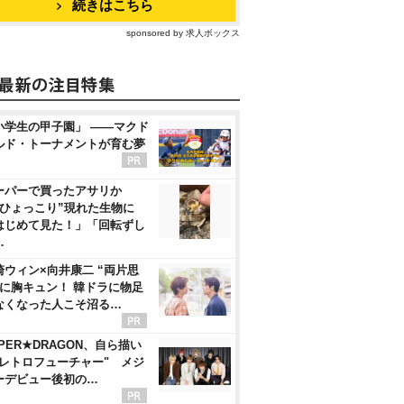
続きはこちら
sponsored by 求人ボックス
小学生の甲子園」 ――マクド
ルド・トーナメントが育む夢
ーパーで買ったアサリか
“ひょっこり”現れた生物に
はじめて見た！」「回転ずし
…
崎ウィン×向井康二 “両片思
”に胸キュン！ 韓ドラに物足
なくなった人こそ沼る…
PER★DRAGON、自ら描い
"レトロフューチャー" メジ
ーデビュー後初の…