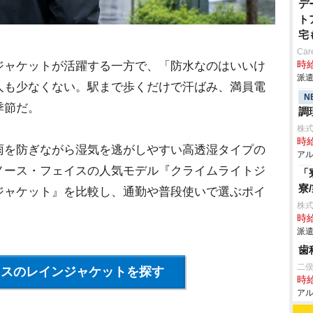
デ
ト
宅
Car
時給
ャケットが活躍する一方で、「防水なのはいいけ
派遣
人も少なくない。駅まで歩くだけで汗ばみ、満員電
N
季節だ。
調
株式
時給
を防ぎながら湿気を逃がしやすい高透湿タイプの
アル
ノース・フェイスの人気モデル『クライムライトジ
「
寮
ジャケット』を比較し、通勤や普段使いで選ぶポイ
株
時給
派遣
歯
二俣
イスのレインジャケットを探す
時給
アル