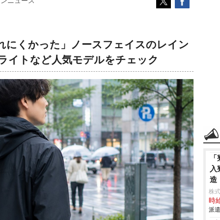
コンニュース
れにくかった」ノースフェイスのレイン
ライトなど人気モデルをチェック
「
入
造
株
時給
派遣