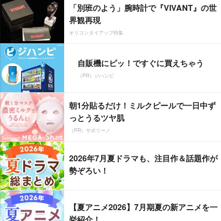
「別班のよう」腕時計で『VIVANT』の世
界観再現
オリコンタイアップ特集
自販機にピッ！ですぐに買えちゃう
（PR）ジハンピ
朝1分貼るだけ！ミルクピールで一日中ず
っとうるツヤ肌
（PR）サボリーノ
2026年7月夏ドラマも、注目作＆話題作が
勢ぞろい！
【夏アニメ2026】7月期夏の新アニメを一
挙紹介！