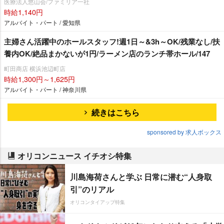
医療法人悠山会/ファミリア一社
時給1,140円
アルバイト・パート / 愛知県
主婦さん活躍中のホールスタッフ!週1日～&3h～OK/残業なし/扶
養内OK/絶品まかないが1円/ラーメン店のランチ帯ホール/147
町田商店 横浜池辺町店
時給1,300円～1,625円
アルバイト・パート / 神奈川県
続きはこちら
sponsored by 求人ボックス
オリコンニュース イチオシ特集
川島海荷さんと学ぶ 日常に潜む“人身取
引”のリアル
オリコンタイアップ特集