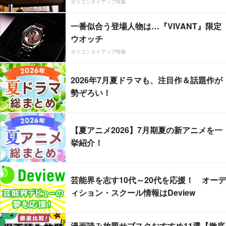
オリコンタイアップ特集
一番似合う登場人物は…『VIVANT』限定
ウオッチ
オリコンタイアップ特集
2026年7月夏ドラマも、注目作＆話題作が
勢ぞろい！
【夏アニメ2026】7月期夏の新アニメを一
挙紹介！
芸能界を志す10代～20代を応援！ オーデ
ィション・スクール情報はDeview
漫画読み放題サブスクおすすめ11選【徹底