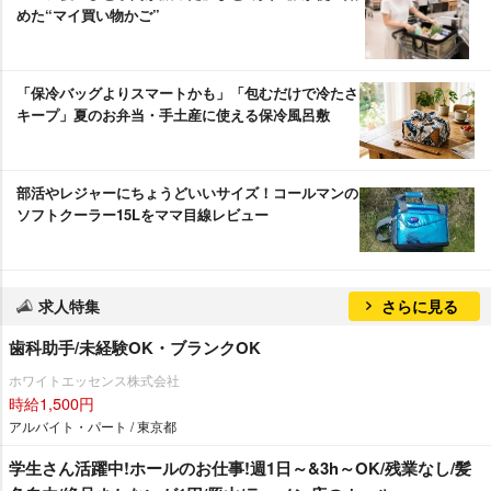
めた“マイ買い物かご”
「保冷バッグよりスマートかも」「包むだけで冷たさ
キープ」夏のお弁当・手土産に使える保冷風呂敷
部活やレジャーにちょうどいいサイズ！コールマンの
ソフトクーラー15Lをママ目線レビュー
求人特集
さらに見る
歯科助手/未経験OK・ブランクOK
ホワイトエッセンス株式会社
時給1,500円
アルバイト・パート / 東京都
学生さん活躍中!ホールのお仕事!週1日～&3h～OK/残業なし/髪