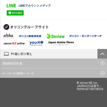
LINEアカウントメディア
PC版に切り替え
禁無断複写転載
クッキーの使用について
© oricon ME inc.
JASRAC許諾番号：
9009642140Y38026