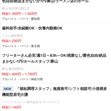
色自由/絶品まかないが1円/豚山/ラーメン店のホール
豚山 名古屋太閤口店
時給1,300円～1,625円
アルバイト・パート / 愛知県
歯科助手/未経験OK・扶養内勤務OK
じりん歯科医院
時給1,230円
アルバイト・パート / 東京都
フリーターさん必見!週1日～&3h～OK/残業なし/髪色自由/絶品
まかない1円/ホールスタッフ/豚山
豚山 横浜岡野店
時給1,400円～1,750円
アルバイト・パート / 神奈川県
「福祉調理スタッフ」無資格可/シフト相談可/小規模多
NEW
機能型居宅介護
ジャパンマインド 株式会社/オアシスヴィラ
時給1,140円