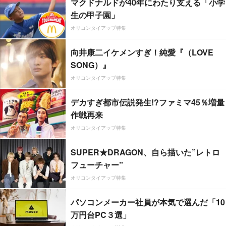
マクドナルドが40年にわたり支える「小学
生の甲子園」
オリコンタイアップ特集
向井康二イケメンすぎ！純愛『（LOVE
SONG）』
オリコンタイアップ特集
デカすぎ都市伝説発生!?ファミマ45％増量
作戦再来
オリコンタイアップ特集
SUPER★DRAGON、自ら描いた”レトロ
フューチャー”
オリコンタイアップ特集
パソコンメーカー社員が本気で選んだ「10
万円台PC３選」