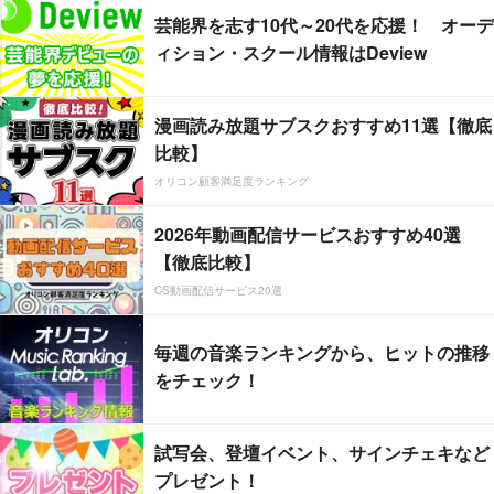
芸能界を志す10代～20代を応援！ オーデ
ィション・スクール情報はDeview
漫画読み放題サブスクおすすめ11選【徹底
比較】
オリコン顧客満足度ランキング
2026年動画配信サービスおすすめ40選
【徹底比較】
CS動画配信サービス20選
毎週の音楽ランキングから、ヒットの推移
をチェック！
試写会、登壇イベント、サインチェキなど
プレゼント！