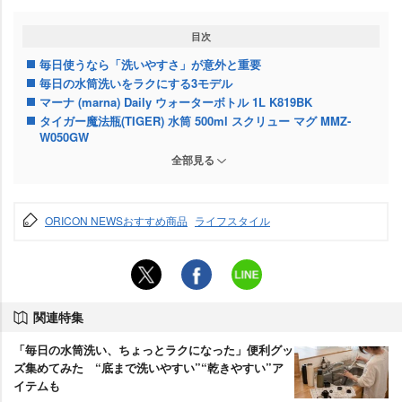
目次
毎日使うなら「洗いやすさ」が意外と重要
毎日の水筒洗いをラクにする3モデル
マーナ (marna) Daily ウォーターボトル 1L K819BK
タイガー魔法瓶(TIGER) 水筒 500ml スクリュー マグ MMZ-
W050GW
サーモス 水筒 真空断熱スポーツボトル 1.5L 保冷専用 FJU-1501
全部見る
結局どれを選ぶ？ 洗いやすい水筒の選び方
ORICON NEWSおすすめ商品
ライフスタイル
関連特集
「毎日の水筒洗い、ちょっとラクになった」便利グッ
ズ集めてみた “底まで洗いやすい”“乾きやすい”ア
イテムも