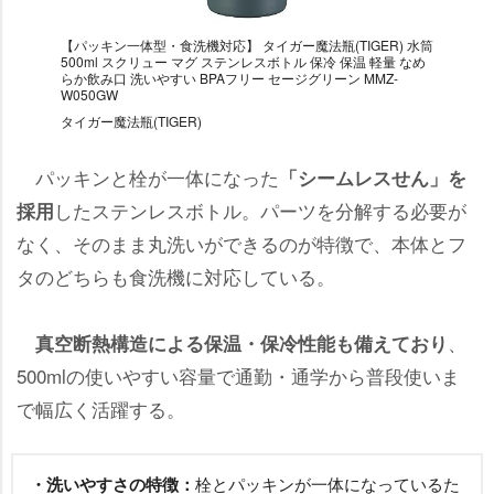
【パッキン一体型・食洗機対応】 タイガー魔法瓶(TIGER) 水筒
500ml スクリュー マグ ステンレスボトル 保冷 保温 軽量 なめ
らか飲み口 洗いやすい BPAフリー セージグリーン MMZ-
W050GW
タイガー魔法瓶(TIGER)
パッキンと栓が一体になった
「シームレスせん」を
したステンレスボトル。パーツを分解する必要が
採用
なく、そのまま丸洗いができるのが特徴で、本体とフ
タのどちらも食洗機に対応している。
、
真空断熱構造による保温・保冷性能も備えており
500mlの使いやすい容量で通勤・通学から普段使いま
で幅広く活躍する。
・洗いやすさの特徴：
栓とパッキンが一体になっているた