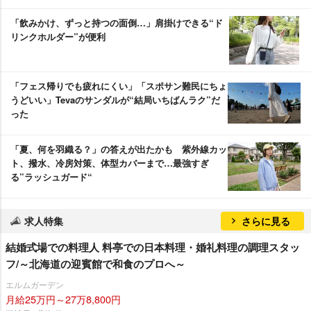
「飲みかけ、ずっと持つの面倒…」肩掛けできる“ド
リンクホルダー”が便利
「フェス帰りでも疲れにくい」「スポサン難民にちょ
うどいい」Tevaのサンダルが“結局いちばんラク”だ
った
「夏、何を羽織る？」の答えが出たかも 紫外線カッ
ト、撥水、冷房対策、体型カバーまで…最強すぎ
る”ラッシュガード“
求人特集
さらに見る
結婚式場での料理人 料亭での日本料理・婚礼料理の調理スタッ
フ/～北海道の迎賓館で和食のプロへ～
エルムガーデン
月給25万円～27万8,800円