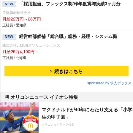
「採用担当」フレックス制/昨年度賞与実績3ヶ月分
NEW
笹徳印刷株式会社
月給22万円～28万円
正社員 / 愛知県
経営幹部候補「総合職」総務・経理・システム職
NEW
株式会社JR北海道ソリューションズ
月給25万4,100円～
正社員 / 北海道
続きはこちら
sponsored by 求人ボックス
オリコンニュース イチオシ特集
マクドナルドが40年にわたり支える「小学
生の甲子園」
オリコンタイアップ特集