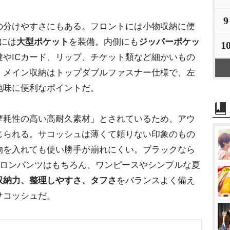
9
分けやすさにもある。フロントには小物収納に便
には
大型ポケット
を装備。内側にも
ジッパーポケッ
1
鍵やICカード、リップ、チケット類など細かいもの
。メイン収納はトップダブルファスナー仕様で、左
地味に便利なポイントだ。
耗性の高い高耐久素材」とされているため、アウ
じられる。サコッシュは薄くて頼りない印象のもの
物を入れても使い勝手が崩れにくい。ブラックなら
イロンパンツはもちろん、ワンピースやシンプルな夏
収納力、整理しやすさ、タフさ
をバランスよく備え
サコッシュだ。