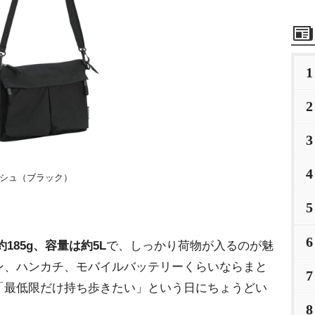
1
2
3
4
ッシュ（ブラック）
5
6
約185g、容量は約5L
で、しっかり荷物が入るのが魅
ン、ハンカチ、モバイルバッテリーくらいならまと
7
「最低限だけ持ち歩きたい」という日にちょうどい
8