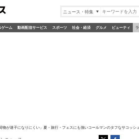
ニュース・特集
&ゲーム
動画配信サービス
スポーツ
社会・経済
グルメ
ビューティ
ラ
荷物が迷子になりにくい」夏・旅行・フェスにも強いコールマンのタフなサコッシ