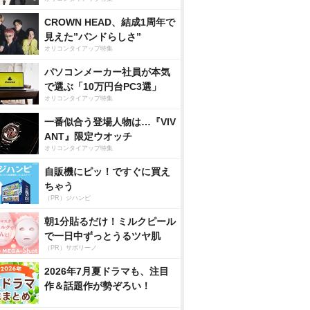
CROWN HEAD、結成1周年で
見えた”バンドらしさ”
オリコンタイアップ特集
パソコンメーカー社員が本気
で選ぶ「10万円台PC3選」
オリコンタイアップ特集
一番似合う登場人物は…『VIV
ANT』限定ウオッチ
オリコンタイアップ特集
自販機にピッ！ですぐに買え
ちゃう
（PR）ジハンピ
朝1分貼るだけ！ミルクピール
で一日中ずっとうるツヤ肌
（PR）サボリーノ
2026年7月夏ドラマも、注目
作＆話題作が勢ぞろい！