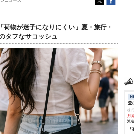
コンニュース
「荷物が迷子になりにくい」夏・旅行・
のタフなサコッシュ
N
査
株
月給
派遣
「