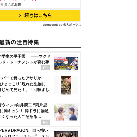
社員 / 北海道
続きはこちら
sponsored by 求人ボックス
小学生の甲子園」 ――マクド
ルド・トーナメントが育む夢
ーパーで買ったアサリか
“ひょっこり”現れた生物に
はじめて見た！」「回転ずし
…
崎ウィン×向井康二 “両片思
”に胸キュン！ 韓ドラに物足
なくなった人こそ沼る…
PER★DRAGON、自ら描い
"レトロフューチャー" メジ