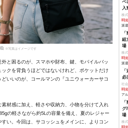
ペ
入
株
時給
派遣
「
組
場
※写真はイメージです
株
時給
外と困るのが、スマホや財布、鍵、モバイルバッ
派遣
ュックを背負うほどではないけれど、ポケットだけ
「
必
うどいいのが、コールマンの『ユニウォーカーサコ
社会
時給
アル
「
素材感に加え、軽さや収納力、小物を分けて入れ
グ
85gの軽さながら約5Lの容量を備え、夏のレジャー
場
すい。今回は、サコッシュをメインに、よりコン
株
時給