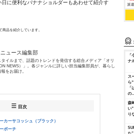
い日に便利なバナナショルダーもあわせて紹介す
派遣
て商品を紹介しています。
ニュース編集部
「
スタイルまで、話題のトレンドを発信する総合メディア「オリ
ナ
CON NEWS）」。各ジャンルに詳しい担当編集部員が、暮らし
情報をお届け。
ス
ら
「
の
森
目次
い
り
ウォーカーサコッシュ（ブラック）
SU
カーポーチ
た