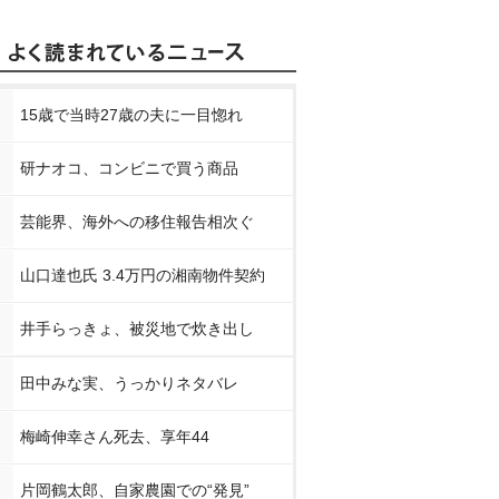
15歳で当時27歳の夫に一目惚れ
研ナオコ、コンビニで買う商品
芸能界、海外への移住報告相次ぐ
山口達也氏 3.4万円の湘南物件契約
井手らっきょ、被災地で炊き出し
田中みな実、うっかりネタバレ
梅崎伸幸さん死去、享年44
片岡鶴太郎、自家農園での“発見”