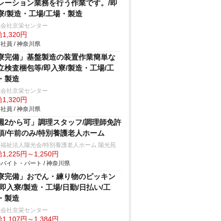
レーション業務を行う作業です。/即
寮/製造・工場/工場・製造
式会社京栄センター
1,320円
社員 / 神奈川県
寮完備」基盤製造の装置作業簡単な
立検査梱包等/即入寮/製造・工場/工
・製造
式会社京栄センター
1,320円
社員 / 神奈川県
週2から可」調理スタッフ/調理師免許
須/午前のみ/特別養護老人ホーム
福祉法人陽光会/特別養護老人ホーム 陽光苑
1,225円～1,250円
バイト・パート / 神奈川県
寮完備」おでん・練り物のピッキン
/即入寮/製造・工場/日勤/日払い/工
・製造
式会社京栄センター
1,107円～1,384円