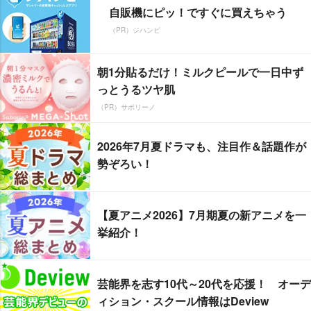
自販機にピッ！ですぐに買えちゃう
（PR）ジハンピ
朝1分貼るだけ！ミルクピールで一日中ず
っとうるツヤ肌
（PR）サボリーノ
2026年7月夏ドラマも、注目作＆話題作が
勢ぞろい！
【夏アニメ2026】7月期夏の新アニメを一
挙紹介！
芸能界を志す10代～20代を応援！ オーデ
ィション・スクール情報はDeview