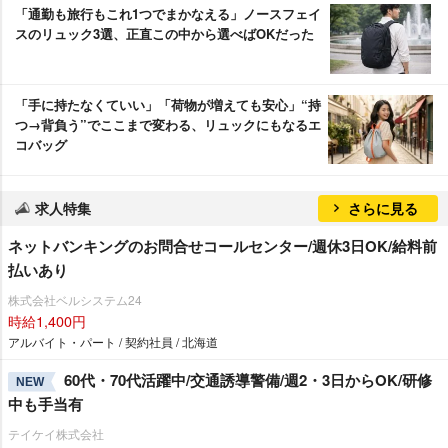
「通勤も旅行もこれ1つでまかなえる」ノースフェイ
スのリュック3選、正直この中から選べばOKだった
「手に持たなくていい」「荷物が増えても安心」“持
つ→背負う”でここまで変わる、リュックにもなるエ
コバッグ
求人特集
さらに見る
ネットバンキングのお問合せコールセンター/週休3日OK/給料前
払いあり
株式会社ベルシステム24
時給1,400円
アルバイト・パート / 契約社員 / 北海道
60代・70代活躍中/交通誘導警備/週2・3日からOK/研修
NEW
中も手当有
テイケイ株式会社