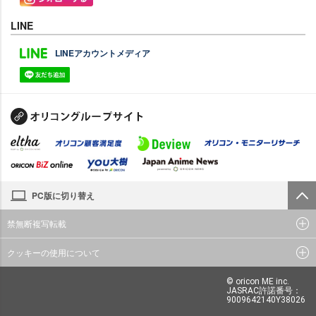
LINE
LINEアカウントメディア
PC版に切り替え
禁無断複写転載
クッキーの使用について
© oricon ME inc.
JASRAC許諾番号：
9009642140Y38026