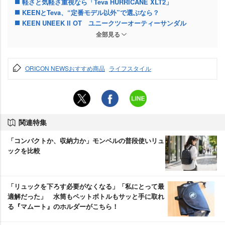
軽さと気軽さ重視なら「Teva HURRICANE XLT2」
KEENとTeva、“定番モデル以外”で選ぶなら？
KEEN UNEEK II OT ユニークツーオーティーサンダル
TEVA(テバ) レディース Hurricane Xlt2 Ampsoleサンダル
全部見る
ORICON NEWSおすすめ商品
ライフスタイル
関連特集
「コンパクトか、収納力か」モンベルの普段使いリュ
ックを比較
「リュックを下ろす必要がなくなる」「私にとって最
適解だった」 水筒もペットボトルもサッと手に取れ
る『マムート』のホルダーがこちら！