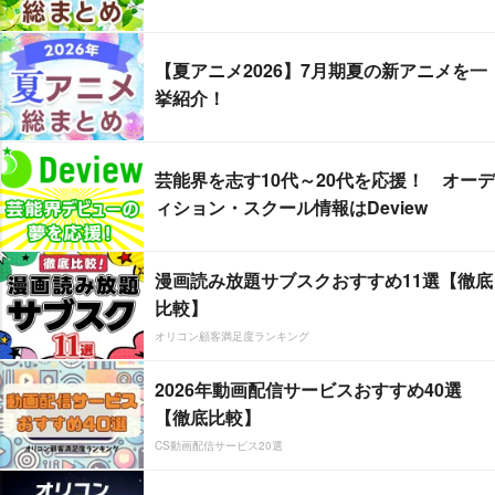
【夏アニメ2026】7月期夏の新アニメを一
挙紹介！
芸能界を志す10代～20代を応援！ オーデ
ィション・スクール情報はDeview
漫画読み放題サブスクおすすめ11選【徹底
比較】
オリコン顧客満足度ランキング
2026年動画配信サービスおすすめ40選
【徹底比較】
CS動画配信サービス20選