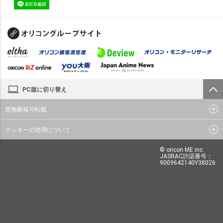
PC版に切り替え
禁無断複写転載
クッキーの使用について
© oricon ME inc.
JASRAC許諾番号：
9009642140Y38026