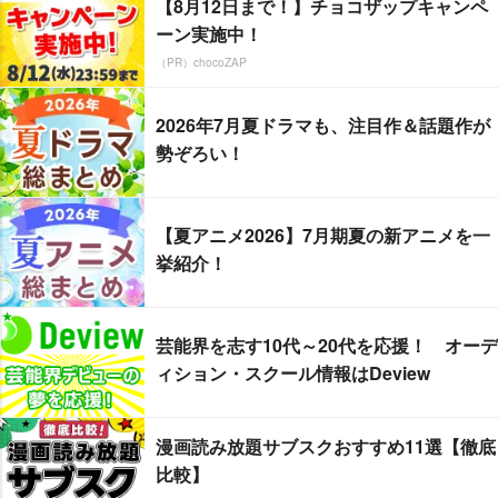
【8月12日まで！】チョコザップキャンペ
ーン実施中！
（PR）chocoZAP
2026年7月夏ドラマも、注目作＆話題作が
勢ぞろい！
【夏アニメ2026】7月期夏の新アニメを一
挙紹介！
芸能界を志す10代～20代を応援！ オーデ
ィション・スクール情報はDeview
漫画読み放題サブスクおすすめ11選【徹底
比較】