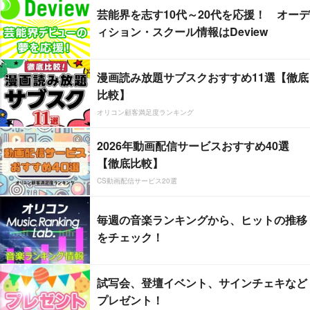
芸能界を志す10代～20代を応援！ オーデ
ィション・スクール情報はDeview
漫画読み放題サブスクおすすめ11選【徹底
比較】
オリコン顧客満足度ランキング
2026年動画配信サービスおすすめ40選
【徹底比較】
CS動画配信サービス20選
毎週の音楽ランキングから、ヒットの推移
をチェック！
試写会、登壇イベント、サインチェキなど
プレゼント！