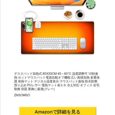
デスクパッド加熱式 80X33CM 45～60℃ 温度調整可 10秒速
熱 ホットマウスパット電源自動オフ機能 広い面積加熱 多重保
護 発熱マット デジタル温度表示 マウスパッド速熱 防水防塵
滑り止め PUレザー 電熱マット省エネ 冷え対応 オフィス 在宅
勤務 宿題 業務に最適(グレー)
ZNSOWSO
Amazonで詳細を見る