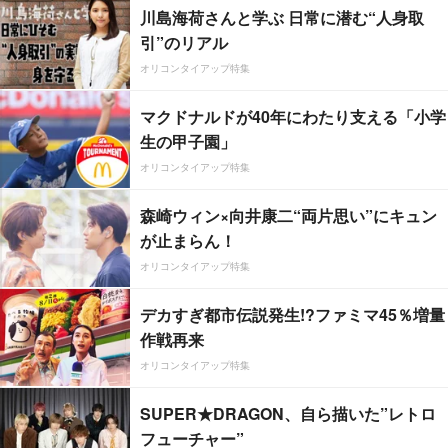
川島海荷さんと学ぶ 日常に潜む“人身取
引”のリアル
オリコンタイアップ特集
マクドナルドが40年にわたり支える「小学
生の甲子園」
オリコンタイアップ特集
森崎ウィン×向井康二“両片思い”にキュン
が止まらん！
オリコンタイアップ特集
デカすぎ都市伝説発生!?ファミマ45％増量
作戦再来
オリコンタイアップ特集
SUPER★DRAGON、自ら描いた”レトロ
フューチャー”