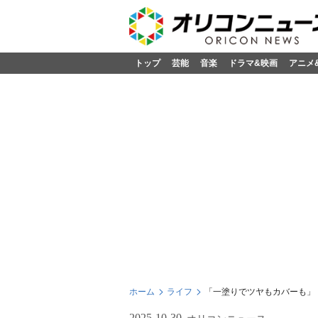
トップ
芸能
音楽
ドラマ&映画
アニメ
ホーム
ライフ
「一塗りでツヤもカバーも」
2025-10-30