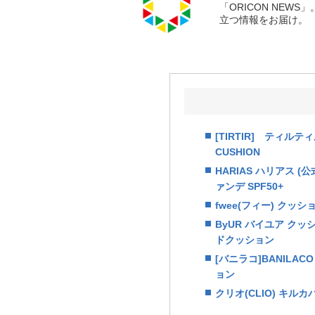
「ORICON NE
立つ情報をお届け。
[TIRTIR] ティル
CUSHION
HARIAS ハリアス 
ァンデ SPF50+
fwee(フィー) クッ
ByUR バイユア ク
ドクッション
[バニラコ]BANIL
ョン
クリオ(CLIO) キ