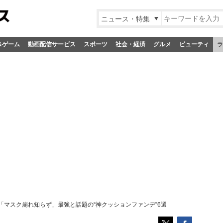
ニュース・特集
&ゲーム
動画配信サービス
スポーツ
社会・経済
グルメ
ビューティ
ラ
「マスク崩れ知らず」最強と話題の“神クッションファンデ”6選