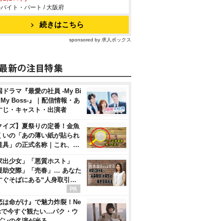
バイト・パート / 大阪府
続きはこちら
sponsored by 求人ボックス
ドラマ『最愛の社員 -My Bi
, My Boss-』｜配信情報・あ
すじ・キャスト・出演者
クイズ】夏祭りの定番！金魚
くいの「あの薄い紙が貼られ
道具」の正式名称｜これ、…
家出少女」「悪質ホスト」
援助交際」「売春」… あなた
すぐそばにある“人身取引…
恋は命がけ』で魅力炸裂！Ne
flixで今すぐ観たい…パク・ウ
ビンの名演が光る…