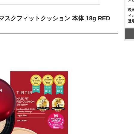
映
ィ
 マスクフィットクッション 本体 18g RED
登