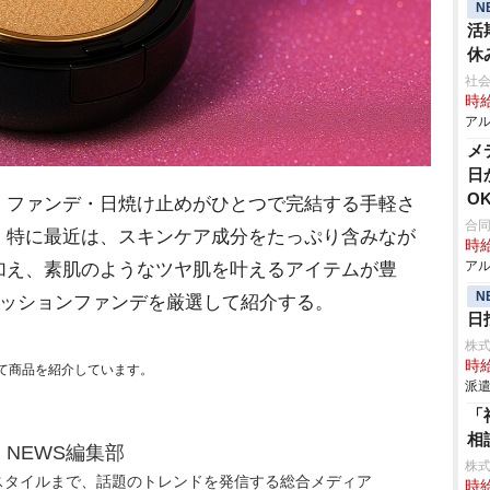
N
活
休
社会
時給
アル
メ
日
O
ファンデ・日焼け止めがひとつで完結する手軽さ
合
。特に最近は、スキンケア成分をたっぷり含みなが
時給
アル
加え、素肌のようなツヤ肌を叶えるアイテムが豊
N
いクッションファンデを厳選して紹介する。
日
株
時給
て商品を紹介しています。
派遣
「
相
N NEWS編集部
株
スタイルまで、話題のトレンドを発信する総合メディア
時給