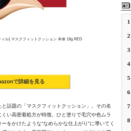
1
2
n [ティルティル] マスクフィットクッション 本体 18g RED
3
4
5
mazonで詳細を見る
6
7
たと話題の「マスクフィットクッション」。その名
にくい高密着処方が特徴。ひと塗りで毛穴や色ムラ
8
ーをかけたような“なめらかな仕上がり”に導いてく