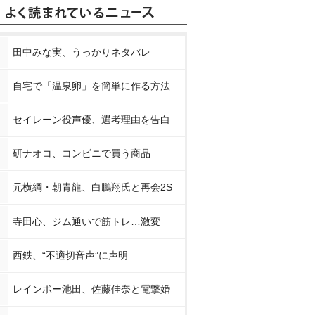
田中みな実、うっかりネタバレ
自宅で「温泉卵」を簡単に作る方法
セイレーン役声優、選考理由を告白
研ナオコ、コンビニで買う商品
元横綱・朝青龍、白鵬翔氏と再会2S
寺田心、ジム通いで筋トレ…激変
西鉄、“不適切音声”に声明
レインボー池田、佐藤佳奈と電撃婚