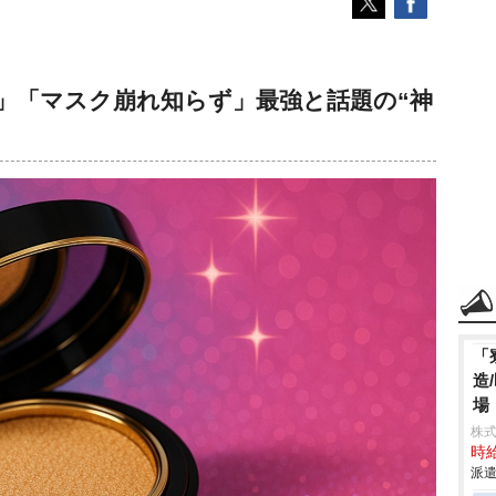
」「マスク崩れ知らず」最強と話題の“神
「
造
場
株
時給
派遣