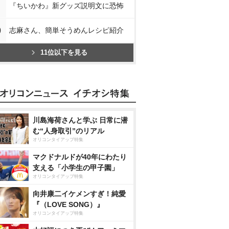
『ちいかわ』新グッズ説明文に恐怖
0
志麻さん、簡単そうめんレシピ紹介
11位以下を見る
川島海荷さんと学ぶ 日常に潜
む“人身取引”のリアル
オリコンタイアップ特集
マクドナルドが40年にわたり
支える「小学生の甲子園」
オリコンタイアップ特集
向井康二イケメンすぎ！純愛
『（LOVE SONG）』
オリコンタイアップ特集