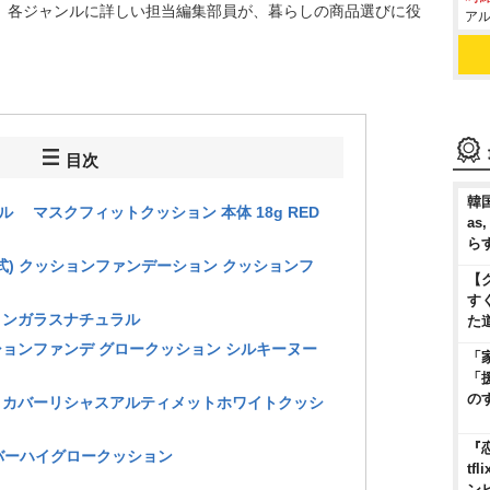
WS」。各ジャンルに詳しい担当編集部員が、暮らしの商品選びに役
アル
目次
韓国
ティル マスクフィットクッション 本体 18g RED
as
ら
(公式) クッションファンデーション クッションフ
【
す
ションガラスナチュラル
た
ッションファンデ グロークッション シルキーヌー
「
「
の
ACO カバーリシャスアルティメットホワイトクッシ
『
ルカバーハイグロークッション
t
ン