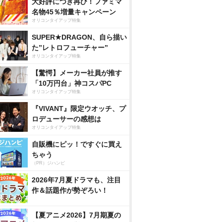
大好評につき再び！ファミマ
名物45％増量キャンペーン
オリコンタイアップ特集
SUPER★DRAGON、自ら描い
た”レトロフューチャー”
オリコンタイアップ特集
【驚愕】メーカー社員が推す
「10万円台」神コスパPC
オリコンタイアップ特集
『VIVANT』限定ウオッチ、プ
ロデューサーの感想は
オリコンタイアップ特集
自販機にピッ！ですぐに買え
ちゃう
（PR）ジハンピ
2026年7月夏ドラマも、注目
作＆話題作が勢ぞろい！
【夏アニメ2026】7月期夏の