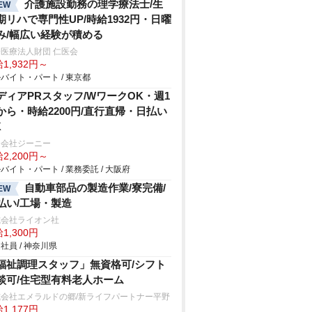
介護施設勤務の理学療法士/生
EW
期リハで専門性UP/時給1932円・日曜
み/幅広い経験が積める
医療法人財団 仁医会
1,932円～
バイト・パート / 東京都
ディアPRスタッフ/WワークOK・週1
から・時給2200円/直行直帰・日払い
K
同会社ジーニー
2,200円～
バイト・パート / 業務委託 / 大阪府
自動車部品の製造作業/寮完備/
EW
払い/工場・製造
式会社ライオン社
1,300円
社員 / 神奈川県
福祉調理スタッフ」無資格可/シフト
談可/住宅型有料老人ホーム
式会社エメラルドの郷/新ライフパートナー平野
1,177円