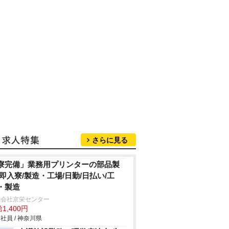
さらに見る
寮完備」業務用プリンターの部品製
/即入寮/製造・工場/日勤/日払い/工
・製造
式会社京栄センター
1,400円
社員 / 神奈川県