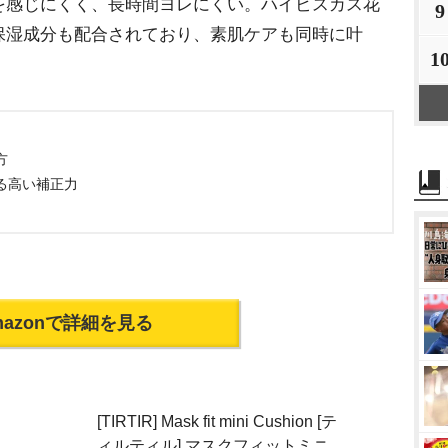
を感じにくく、長時間ヨレにくい。ハイビスカス花
9
保湿成分も配合されており、素肌ケアも同時に叶
1
方
る高い補正力
mazonで詳細を見る
[TIRTIR] Mask fit mini Cushion [テ
ィルティル] マスクフィットミニ