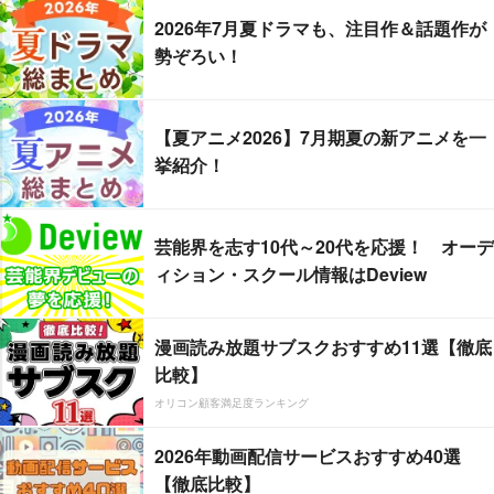
2026年7月夏ドラマも、注目作＆話題作が
勢ぞろい！
【夏アニメ2026】7月期夏の新アニメを一
挙紹介！
芸能界を志す10代～20代を応援！ オーデ
ィション・スクール情報はDeview
漫画読み放題サブスクおすすめ11選【徹底
比較】
オリコン顧客満足度ランキング
2026年動画配信サービスおすすめ40選
【徹底比較】