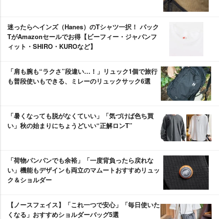
迷ったらヘインズ（Hanes）のTシャツ一択！ パック
TがAmazonセールでお得【ビーフィー・ジャパンフ
ィット・SHIRO・KUROなど】
「肩も腕も“ラクさ”段違い…！」リュック1個で旅行
も普段使いもできる、ミレーのリュックサック6選
「暑くなっても脱がなくていい」「気づけば色ち買
い」秋の始まりにちょうどいい“正解ロンT”
「荷物パンパンでも余裕」「一度背負ったら戻れな
い」機能もデザインも両立のマムートおすすめリュッ
ク＆ショルダー
【ノースフェイス】「これ一つで安心」「毎日使いた
くなる」おすすめショルダーバッグ5選