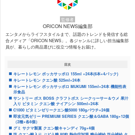
監修者
ORICON NEWS編集部
エンタメからライフスタイルまで、話題のトレンドを発信する総
合メディア「ORICON NEWS」。各ジャンルに詳しい担当編集部
員が、暮らしの商品選びに役立つ情報をお届け。
目次
キレートレモン ポッカサッポロ 155ml ×24本(6本×4パック)
キレートレモン クエン酸 525ml×24本
キレートレモン ポッカサッポロ MUKUMI 155ml×24本 機能性表
示食品
サントリー ボス BOSS クラフトボス シークヮーサー＆ウメ 果汁
入り ビタミン クエン酸 ナイアシン 500ml×24本
C1000 ビタミンゼリークエン酸5000 180gパウチ×24個
即攻元気ゼリー PREMIUM SERIES クエン酸＆GABA 180g×12個
（2種×各6個）
グミ サクマ製菓 クエン酸キャンディ 70g×4個
塩 クエン酸入り ぶどう糖 80粒 熱中症対策 糖分補給 塩分補給 タ