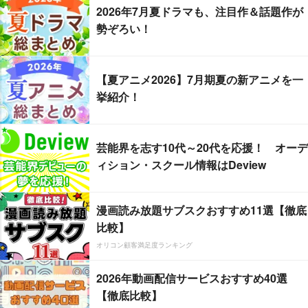
2026年7月夏ドラマも、注目作＆話題作が
勢ぞろい！
【夏アニメ2026】7月期夏の新アニメを一
挙紹介！
芸能界を志す10代～20代を応援！ オーデ
ィション・スクール情報はDeview
漫画読み放題サブスクおすすめ11選【徹底
比較】
オリコン顧客満足度ランキング
2026年動画配信サービスおすすめ40選
【徹底比較】