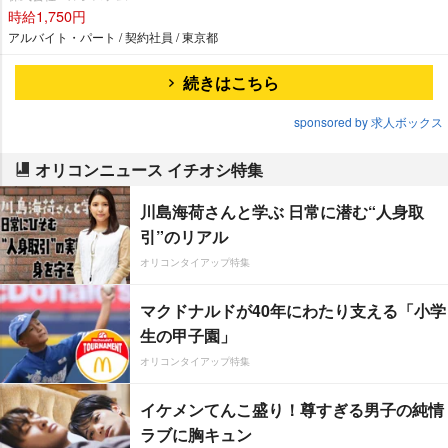
時給1,750円
アルバイト・パート / 契約社員 / 東京都
続きはこちら
sponsored by 求人ボックス
オリコンニュース イチオシ特集
川島海荷さんと学ぶ 日常に潜む“人身取
引”のリアル
オリコンタイアップ特集
マクドナルドが40年にわたり支える「小学
生の甲子園」
オリコンタイアップ特集
イケメンてんこ盛り！尊すぎる男子の純情
ラブに胸キュン