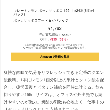
キレートレモン ポッカサッポロ 155ml ×24本(6本×4
パック)
ポッカサッポロフード＆ビバレッジ
¥1,762
元の商品価格：
¥2,597
OFF：
¥835（32%）
※表示価格は2025年09月29日現在のセール価格です。
セール終了後は商品価格が変わっている場合があります。
Amazonで詳細を見る
爽快な酸味で気分をリフレッシュできる定番のクエン
酸飲料。1本にレモン1個分以上の果汁とクエン酸を配
合し、疲労回復とビタミン補給を同時に叶える。飲み
切りやすい155mlサイズは、オフィスや外出先でも続
けやすいのが魅力。炭酸の刺激も心地よく、仕事中の
リセットドリンクとして支持されている。