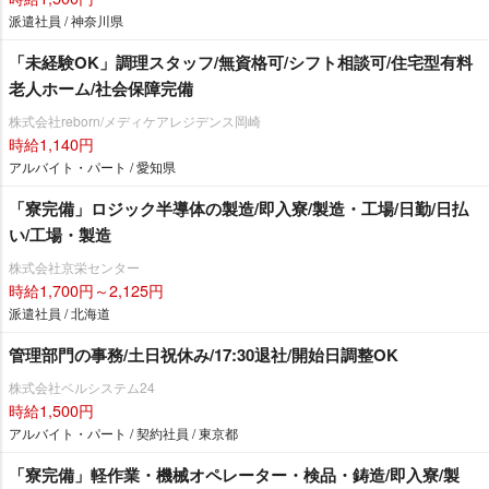
派遣社員 / 神奈川県
「未経験OK」調理スタッフ/無資格可/シフト相談可/住宅型有料
老人ホーム/社会保障完備
株式会社reborn/メディケアレジデンス岡崎
時給1,140円
アルバイト・パート / 愛知県
「寮完備」ロジック半導体の製造/即入寮/製造・工場/日勤/日払
い/工場・製造
株式会社京栄センター
時給1,700円～2,125円
派遣社員 / 北海道
管理部門の事務/土日祝休み/17:30退社/開始日調整OK
株式会社ベルシステム24
時給1,500円
アルバイト・パート / 契約社員 / 東京都
「寮完備」軽作業・機械オペレーター・検品・鋳造/即入寮/製